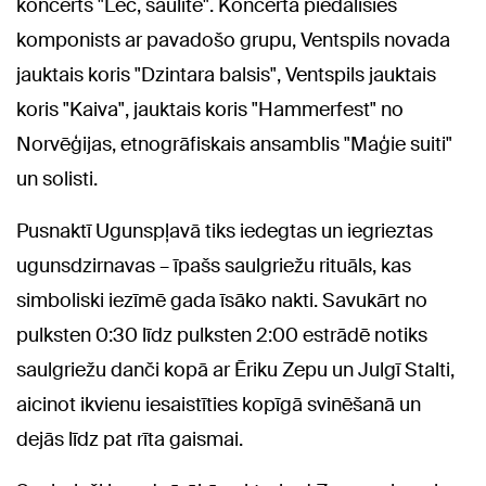
koncerts "Lec, saulīte". Koncertā piedalīsies
komponists ar pavadošo grupu, Ventspils novada
jauktais koris "Dzintara balsis", Ventspils jauktais
koris "Kaiva", jauktais koris "Hammerfest" no
Norvēģijas, etnogrāfiskais ansamblis "Maģie suiti"
un solisti.
Pusnaktī Ugunspļavā tiks iedegtas un iegrieztas
ugunsdzirnavas – īpašs saulgriežu rituāls, kas
simboliski iezīmē gada īsāko nakti. Savukārt no
pulksten 0:30 līdz pulksten 2:00 estrādē notiks
saulgriežu danči kopā ar Ēriku Zepu un Julgī Stalti,
aicinot ikvienu iesaistīties kopīgā svinēšanā un
dejās līdz pat rīta gaismai.