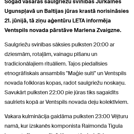
Šogad
vasaras saulgriežu svinības
Jūrkalnes
Ugunspļavā un Baltijas jūras krastā norisināsies
21. jūnijā, tā ziņu aģentūru LETA informēja
Ventspils novada pārstāve Marlena Zvaigzne.
Saulgriežu svinības sāksies pulksten 20:00 ar
dziesmām, rotaļām, vainagu pīšanu un
tradicionālajiem rituāliem. Tajos piedalīsies
etnogrāfiskais ansamblis "Maģie suiti" un Ventspils
novada folkloras kopas, radot saulgriežu noskaņu.
Savukārt pulksten 22:00 pie jūras tiks sagaidīts
saulriets kopā ar Ventspils novada deju kolektīviem.
Vakara kulminācija gaidāma pulksten 23:00 Vējturu
namā, kur izskanēs komponista Raimonda Tigula