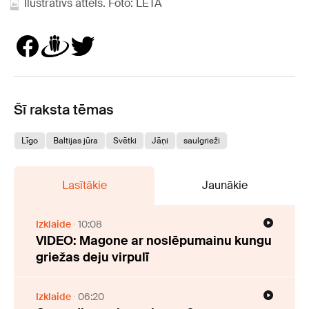
Ilustratīvs attēls. Foto: LETA
Šī raksta tēmas
Līgo
Baltijas jūra
Svētki
Jāņi
saulgrieži
Lasītākie
Jaunākie
Izklaide
10:08
VIDEO: Magone ar noslēpumainu kungu
griežas deju virpulī
Izklaide
06:20