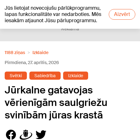
Jūs lietojat novecojušu pārlūkprogrammu,
+16
°C
lapas funkcionalitāte var nedarboties. Mēs
Aizvērt
iesakām atjaunot Jūsu pārluprogrammu.
Reklāma
1188 ziņas
Izklaide
Pirmdiena, 27. aprīlis, 2026
Svētki
Sabiedrība
Izklaide
Jūrkalne gatavojas
vērienīgām saulgriežu
svinībām jūras krastā