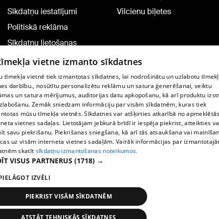
Sīkdatņu iestatījumi
Vilcienu biļetes
Politiskā reklāma
Sīkdatņu lietošanas
noteikumi
 tīmekļa vietne izmanto sīkdatnes
Komentāru pievienošana
 tīmekļa vietnē tiek izmantotas sīkdatnes, lai nodrošinātu un uzlabotu tīmek
nes darbību., nosūtītu personalizētu reklāmu un satura ģenerēšanai, veiktu
āmas un satura mērījumus, auditorijas datu apkopošanu, kā arī produktu izst
TV programma
zlabošanu. Zemāk sniedzam informāciju par visām sīkdatnēm, kuras tiek
Līguma noteikumi
ntotas mūsu tīmekļa vietnēs. Sīkdatnes var atšķirties atkarībā no apmeklētā
rneta vietnes sadaļas. Lietotājam jebkurā brīdī ir iespēja piekrist, atteikties va
360 Ziņu kontakti
īt savu piekrišanu. Piekrišanas sniegšana, kā arī tās atsaukšana vai mainīša
ecas uz visām interneta vietnes sadaļām. Vairāk informācijas par izmantotaj
Helio Media
atnēm skatīt
sīkdatņu izmantošanas noteikumos.
ĪT VISUS PARTNERUS
(1718) →
Portāla palīdzības dienests: e-pasts -
info@1188.lv
PIELĀGOT IZVĒLI
Copyright © 2004-2026 SIA HELIO MEDIA.
All rights reserved.
PIEKRIST VISĀM SĪKDATNĒM
ATSTĀT TEHNISKĀS SĪKDATNES