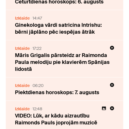
Ceturtdienas horoskops: 6. augusts
Izklaide
14:47
Ginekologa vārdi satricina Intrishu:
bērni jāplāno pēc iespējas ātrāk
Izklaide
17:22
Māris Grigalis pārsteidz ar Raimonda
Paula melodiju pie klavierēm Spānijas
lidostā
Izklaide
06:20
Piektdienas horoskops: 7. augusts
Izklaide
12:48
VIDEO: Lūk, ar kādu aizrautību
Raimonds Pauls joprojām muzicē