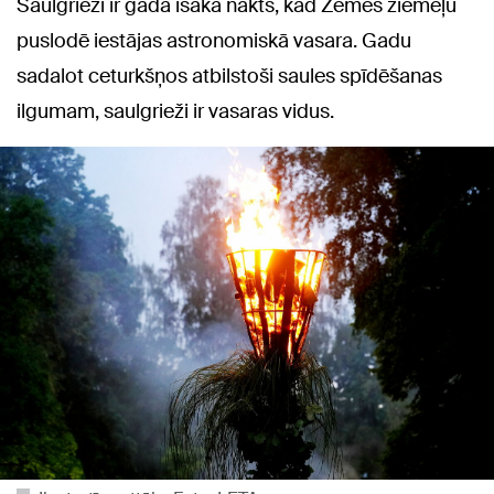
Saulgrieži ir gada īsākā nakts, kad Zemes ziemeļu
puslodē iestājas astronomiskā vasara. Gadu
sadalot ceturkšņos atbilstoši saules spīdēšanas
ilgumam, saulgrieži ir vasaras vidus.