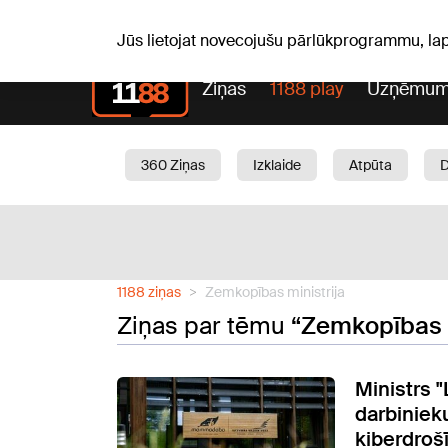
S, 08.08.2026.
+20
°C
Mudīte, Vladislava, Vladisl
Jūs lietojat novecojušu pārlūkprogrammu, la
Ziņas
1188 play
Uzņēmum
360 Ziņas
Izklaide
Atpūta
Aktuāli
Satiksme
Skaistumam
1188 ziņas
Zemkopības ministrija
Ziņas par tēmu
“Zemkopības m
Ministrs "
darbinieku
kiberdroš