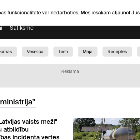
Laika ziņas
Horoskopi
avs
pas funkcionalitāte var nedarboties. Mēs iesakām atjaunot J
i
Satiksme
Domas
Veselība
Testi
Māja
Receptes
Bērni
Auto
1188 play
Sports
Bizness
Reklāma
inistrija”
Latvijas valsts meži"
 atbildību
ības incidentā vērtēs