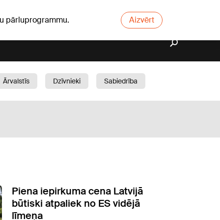
ūsu pārluprogrammu.
Aizvērt
Ārvalstīs
Dzīvnieki
Sabiedrība
Dārzs
Piena iepirkuma cena Latvijā
būtiski atpaliek no ES vidējā
līmeņa