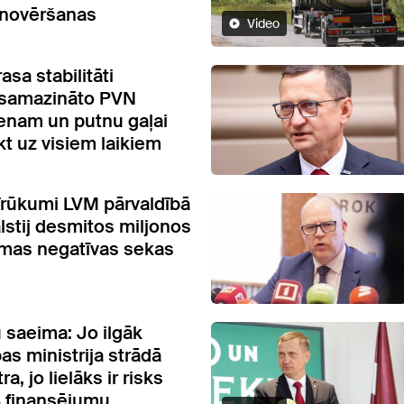
 novēršanas
Video
asa stabilitāti
 samazināto PVN
ienam un putnu gaļai
kt uz visiem laikiem
 Trūkumi LVM pārvaldībā
alstij desmitos miljonos
mas negatīvas sekas
saeima: Jo ilgāk
s ministrija strādā
a, jo lielāks ir risks
 finansējumu