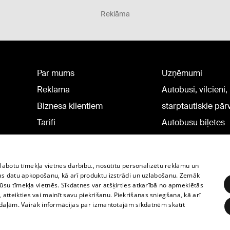
Reklāma
Par mums
Uzņēmumi
Reklāma
Autobusi, vilcieni,
Biznesa klientiem
starptautiskie pā
Tarifi
Autobusu biļetes
Privātuma politika
Vilcienu biļetes
Sīkdatņu iestatījumi
zlabotu tīmekļa vietnes darbību., nosūtītu personalizētu reklāmu un
Politiskā reklāma
as datu apkopošanu, kā arī produktu izstrādi un uzlabošanu. Zemāk
su tīmekļa vietnēs. Sīkdatnes var atšķirties atkarībā no apmeklētās
Sīkdatņu lietošanas
, atteikties vai mainīt savu piekrišanu. Piekrišanas sniegšana, kā arī
noteikumi
adaļām. Vairāk informācijas par izmantotajām sīkdatnēm skatīt
Komentāru pievienošana