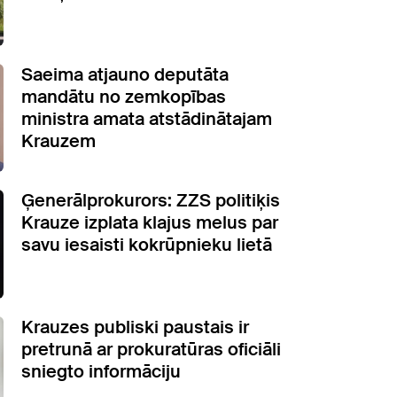
Saeima atjauno deputāta
mandātu no zemkopības
ministra amata atstādinātajam
Krauzem
Ģenerālprokurors: ZZS politiķis
Krauze izplata klajus melus par
savu iesaisti kokrūpnieku lietā
Krauzes publiski paustais ir
pretrunā ar prokuratūras oficiāli
sniegto informāciju