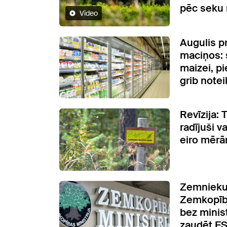
pēc seku
Video
Augulis pr
maciņos:
maizei, p
grib notei
Revīzija:
radījuši v
eiro mērā
Zemnieku 
Zemkopība
bez ministr
zaudēt ES