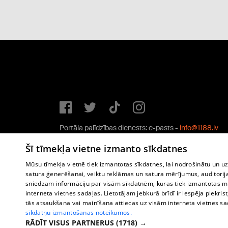
Portāla palīdzības dienests: e-pasts -
info@1188.lv
Copyright © 2004-2026 SIA HELIO MEDIA.
Šī tīmekļa vietne izmanto sīkdatnes
All rights reserved.
Mūsu tīmekļa vietnē tiek izmantotas sīkdatnes, lai nodrošinātu un u
satura ģenerēšanai, veiktu reklāmas un satura mērījumus, auditorij
sniedzam informāciju par visām sīkdatnēm, kuras tiek izmantotas mū
interneta vietnes sadaļas. Lietotājam jebkurā brīdī ir iespēja piekrist
tās atsaukšana vai mainīšana attiecas uz visām interneta vietnes s
sīkdatņu izmantošanas noteikumos.
RĀDĪT VISUS PARTNERUS
(1718) →