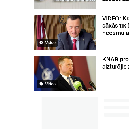
VIDEO: Kra
sākās tik 
neesmu ai
Video
KNAB pro
aizturēji
Video