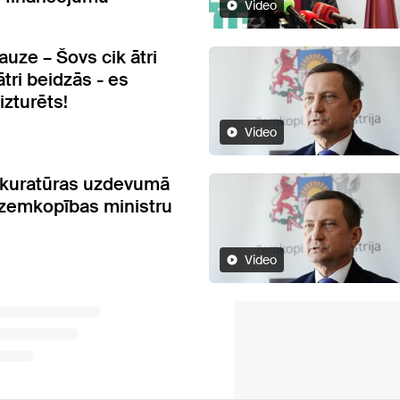
Video
uze – Šovs cik ātri
ātri beidzās - es
zturēts!
Video
kuratūras uzdevumā
s zemkopības ministru
Video