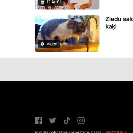
12 Attēli
Ziedu sal
kaķi
Video
Portāla palīdzības dienests: e-pasts -
info@1188.lv