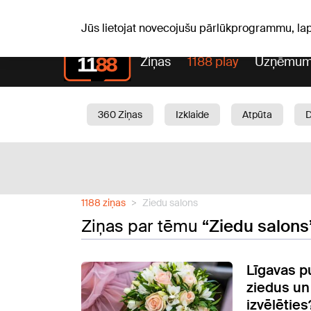
Sv, 09.08.2026.
+15
°C
Genoveva, Madara, Geno
Jūs lietojat novecojušu pārlūkprogrammu, la
Ziņas
1188 play
Uzņēmum
360 Ziņas
Izklaide
Atpūta
Aktuāli
Satiksme
Skaistumam
1188 ziņas
Ziedu salons
Ziņas par tēmu
“Ziedu salons
Līgavas p
ziedus un
izvēlēties