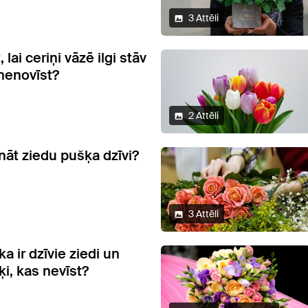
3 Attēli
 lai ceriņi vāzē ilgi stāv
 nenovīst?
2 Attēli
nāt ziedu pušķa dzīvi?
3 Attēli
 ka ir dzīvie ziedi un
i, kas nevīst?