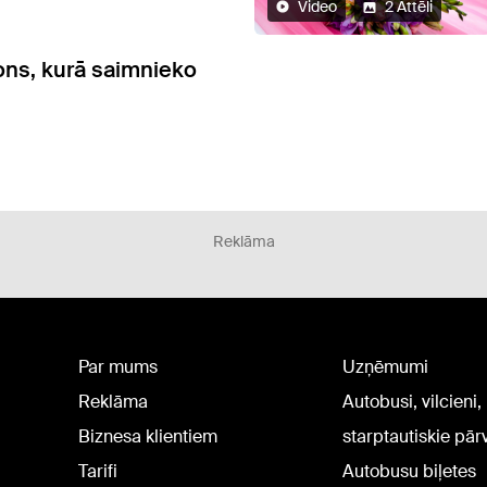
Video
2 Attēli
ons, kurā saimnieko
Reklāma
Par mums
Uzņēmumi
Reklāma
Autobusi, vilcieni,
Biznesa klientiem
starptautiskie pā
Tarifi
Autobusu biļetes