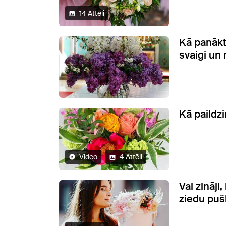
14 Attēli
Kā panākt,
svaigi un
Kā paildzi
Video
4 Attēli
Vai zināji,
ziedu pušķ