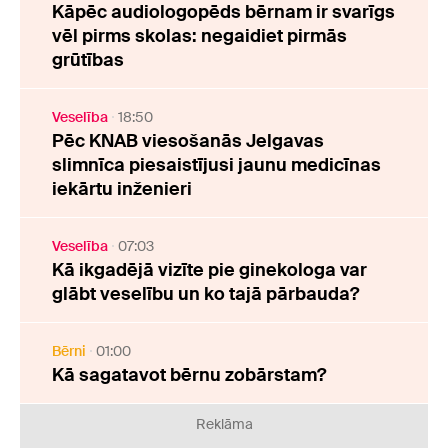
Kāpēc audiologopēds bērnam ir svarīgs
vēl pirms skolas: negaidiet pirmās
grūtības
Veselība
18:50
Pēc KNAB viesošanās Jelgavas
slimnīca piesaistījusi jaunu medicīnas
iekārtu inženieri
Veselība
07:03
Kā ikgadējā vizīte pie ginekologa var
glābt veselību un ko tajā pārbauda?
Bērni
01:00
Kā sagatavot bērnu zobārstam?
Reklāma