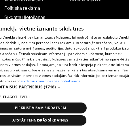
Politiskā reklāma
Sīkdatņu lietošanas
noteikumi
 tīmekļa vietne izmanto sīkdatnes
Komentāru pievienošana
 tīmekļa vietnē tiek izmantotas sīkdatnes, lai nodrošinātu un uzlabotu tīmek
nes darbību., nosūtītu personalizētu reklāmu un satura ģenerēšanai, veiktu
āmas un satura mērījumus, auditorijas datu apkopošanu, kā arī produktu izst
TV programma
zlabošanu. Zemāk sniedzam informāciju par visām sīkdatnēm, kuras tiek
Līguma noteikumi
ntotas mūsu tīmekļa vietnēs. Sīkdatnes var atšķirties atkarībā no apmeklētā
rneta vietnes sadaļas. Lietotājam jebkurā brīdī ir iespēja piekrist, atteikties va
360 Ziņu kontakti
īt savu piekrišanu. Piekrišanas sniegšana, kā arī tās atsaukšana vai mainīša
ecas uz visām interneta vietnes sadaļām. Vairāk informācijas par izmantotaj
Helio Media
atnēm skatīt
sīkdatņu izmantošanas noteikumos.
ĪT VISUS PARTNERUS
(1718) →
Portāla palīdzības dienests: e-pasts -
info@1188.lv
PIELĀGOT IZVĒLI
Copyright © 2004-2026 SIA HELIO MEDIA.
All rights reserved.
PIEKRIST VISĀM SĪKDATNĒM
ATSTĀT TEHNISKĀS SĪKDATNES
Ziņas
Meklēt
1188 play
Satiksme
Vairāk