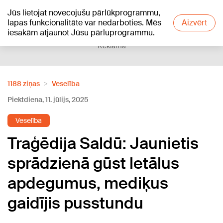
Jūs lietojat novecojušu pārlūkprogrammu,
+19
°C
lapas funkcionalitāte var nedarboties. Mēs
Aizvērt
iesakām atjaunot Jūsu pārluprogrammu.
Reklāma
1188 ziņas
Veselība
Piektdiena, 11. jūlijs, 2025
Veselība
Traģēdija Saldū: Jaunietis
sprādzienā gūst letālus
apdegumus, mediķus
gaidījis pusstundu