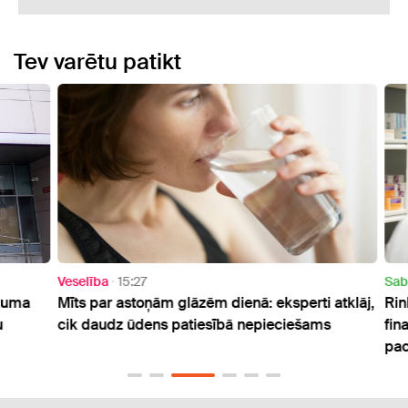
Tev varētu patikt
Veselība
15:27
Sabie
uma
Mīts par astoņām glāzēm dienā: eksperti atklāj,
Rinkē
cik daudz ūdens patiesībā nepieciešams
finan
paci