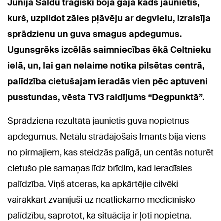
Jūnijā Saldū traģiski bojā gāja kāds jaunietis,
kurš, uzpildot zāles pļāvēju ar degvielu, izraisīja
sprādzienu un guva smagus apdegumus.
Ugunsgrēks izcēlās saimniecības ēkā Celtnieku
ielā, un, lai gan nelaime notika pilsētas centrā,
palīdzība cietušajam ieradās vien pēc aptuveni
pusstundas, vēsta TV3 raidījums “Degpunktā”.
Sprādziena rezultātā jaunietis guva nopietnus
apdegumus. Netālu strādājošais Imants bija viens
no pirmajiem, kas steidzās palīgā, un centās noturēt
cietušo pie samaņas līdz brīdim, kad ieradīsies
palīdzība. Viņš atceras, ka apkārtējie cilvēki
vairākkārt zvanījuši uz neatliekamo medicīnisko
palīdzību, saprotot, ka situācija ir ļoti nopietna.