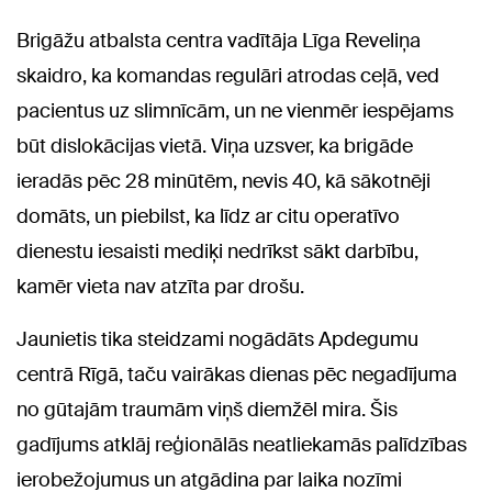
Brigāžu atbalsta centra vadītāja Līga Reveliņa
skaidro, ka komandas regulāri atrodas ceļā, ved
pacientus uz slimnīcām, un ne vienmēr iespējams
būt dislokācijas vietā. Viņa uzsver, ka brigāde
ieradās pēc 28 minūtēm, nevis 40, kā sākotnēji
domāts, un piebilst, ka līdz ar citu operatīvo
dienestu iesaisti mediķi nedrīkst sākt darbību,
kamēr vieta nav atzīta par drošu.
Jaunietis tika steidzami nogādāts Apdegumu
centrā Rīgā, taču vairākas dienas pēc negadījuma
no gūtajām traumām viņš diemžēl mira. Šis
gadījums atklāj reģionālās neatliekamās palīdzības
ierobežojumus un atgādina par laika nozīmi