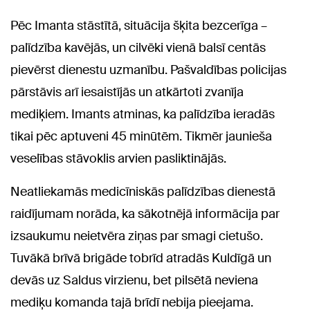
Pēc Imanta stāstītā, situācija šķita bezcerīga –
palīdzība kavējās, un cilvēki vienā balsī centās
pievērst dienestu uzmanību. Pašvaldības policijas
pārstāvis arī iesaistījās un atkārtoti zvanīja
mediķiem. Imants atminas, ka palīdzība ieradās
tikai pēc aptuveni 45 minūtēm. Tikmēr jaunieša
veselības stāvoklis arvien pasliktinājās.
Neatliekamās medicīniskās palīdzības dienestā
raidījumam norāda, ka sākotnējā informācija par
izsaukumu neietvēra ziņas par smagi cietušo.
Tuvākā brīvā brigāde tobrīd atradās Kuldīgā un
devās uz Saldus virzienu, bet pilsētā neviena
mediķu komanda tajā brīdī nebija pieejama.