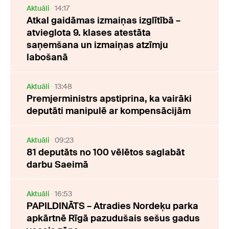
Aktuāli
14:17
Atkal gaidāmas izmaiņas izglītībā –
atvieglota 9. klases atestāta
saņemšana un izmaiņas atzīmju
labošanā
Aktuāli
13:48
Premjerministrs apstiprina, ka vairāki
deputāti manipulē ar kompensācijām
Aktuāli
09:23
81 deputāts no 100 vēlētos saglabāt
darbu Saeimā
Aktuāli
16:53
PAPILDINĀTS – Atradies Nordeķu parka
apkārtnē Rīgā pazudušais sešus gadus