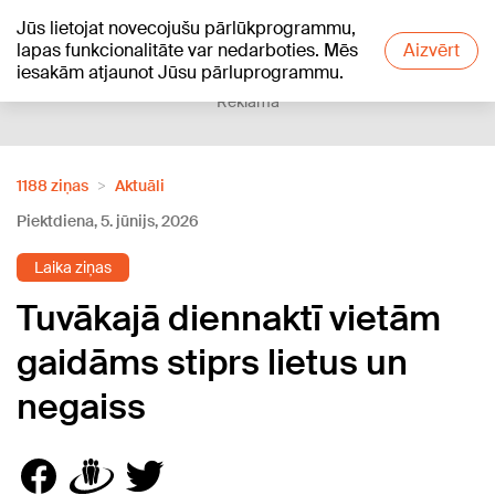
Jūs lietojat novecojušu pārlūkprogrammu,
+24
°C
lapas funkcionalitāte var nedarboties. Mēs
Aizvērt
iesakām atjaunot Jūsu pārluprogrammu.
Reklāma
1188 ziņas
Aktuāli
Piektdiena, 5. jūnijs, 2026
Laika ziņas
Tuvākajā diennaktī vietām
gaidāms stiprs lietus un
negaiss