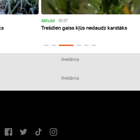
Aktuāli
15:17
Aktuāl
Trešdien gaiss kļūs nedaudz karstāks
Otrdi
Reklāma
Reklāma