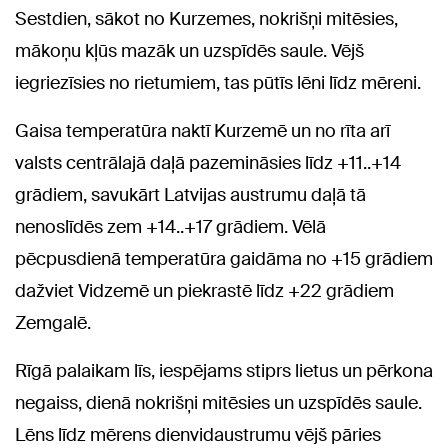
Sestdien, sākot no Kurzemes, nokrišņi mitēsies,
mākoņu kļūs mazāk un uzspīdēs saule. Vējš
iegriezīsies no rietumiem, tas pūtīs lēni līdz mēreni.
Gaisa temperatūra naktī Kurzemē un no rīta arī
valsts centrālajā daļā pazemināsies līdz +11..+14
grādiem, savukārt Latvijas austrumu daļā tā
nenoslīdēs zem +14..+17 grādiem. Vēlā
pēcpusdienā temperatūra gaidāma no +15 grādiem
dažviet Vidzemē un piekrastē līdz +22 grādiem
Zemgalē.
Rīgā palaikam līs, iespējams stiprs lietus un pērkona
negaiss, dienā nokrišņi mitēsies un uzspīdēs saule.
Lēns līdz mērens dienvidaustrumu vējš pāries