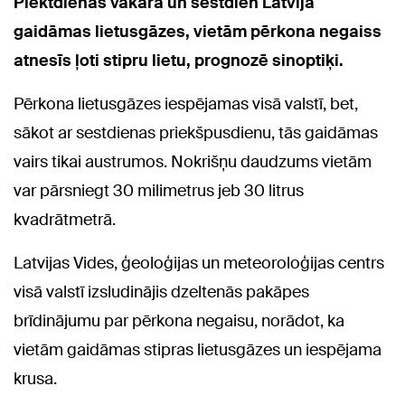
Piektdienas vakarā un sestdien Latvijā
gaidāmas lietusgāzes, vietām pērkona negaiss
atnesīs ļoti stipru lietu, prognozē sinoptiķi.
Pērkona lietusgāzes iespējamas visā valstī, bet,
sākot ar sestdienas priekšpusdienu, tās gaidāmas
vairs tikai austrumos. Nokrišņu daudzums vietām
var pārsniegt 30 milimetrus jeb 30 litrus
kvadrātmetrā.
Latvijas Vides, ģeoloģijas un meteoroloģijas centrs
visā valstī izsludinājis dzeltenās pakāpes
brīdinājumu par pērkona negaisu, norādot, ka
vietām gaidāmas stipras lietusgāzes un iespējama
krusa.