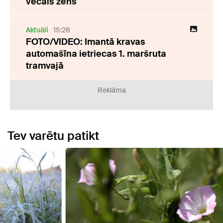
vecais zēns
Aktuāli
15:28
FOTO/VIDEO: Imantā kravas
automašīna ietriecas 1. maršruta
tramvajā
Reklāma
Tev varētu patikt