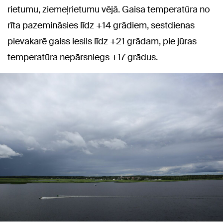
rietumu, ziemeļrietumu vējā. Gaisa temperatūra no
rīta pazemināsies līdz +14 grādiem, sestdienas
pievakarē gaiss iesils līdz +21 grādam, pie jūras
temperatūra nepārsniegs +17 grādus.