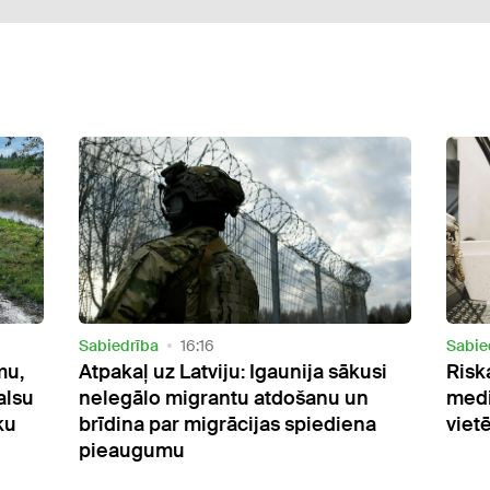
Sabiedrība
15:28
Sabie
usi
Riska zona 12 miljonu tirgum: EHR
Pētīj
n
mediju grupa pret obligātajām
Latv
a
vietējās mūzikas kvotām radio ēterā
vair