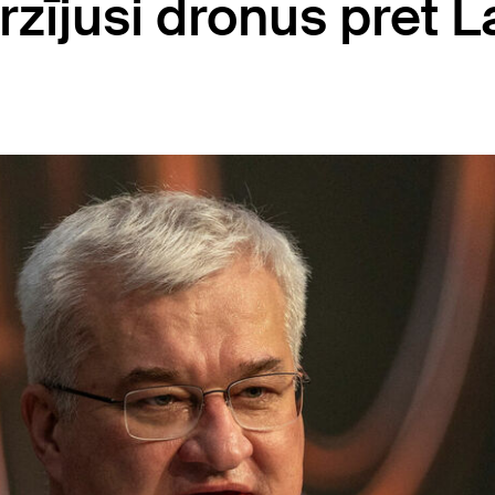
rzījusi dronus pret L