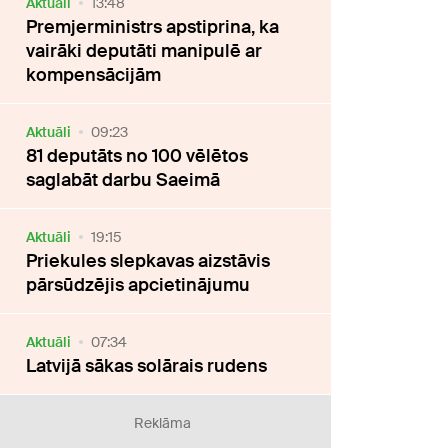
Aktuāli
13:48
Premjerministrs apstiprina, ka
vairāki deputāti manipulē ar
kompensācijām
Aktuāli
09:23
81 deputāts no 100 vēlētos
saglabāt darbu Saeimā
Aktuāli
19:15
Priekules slepkavas aizstāvis
pārsūdzējis apcietinājumu
Aktuāli
07:34
Latvijā sākas solārais rudens
Reklāma