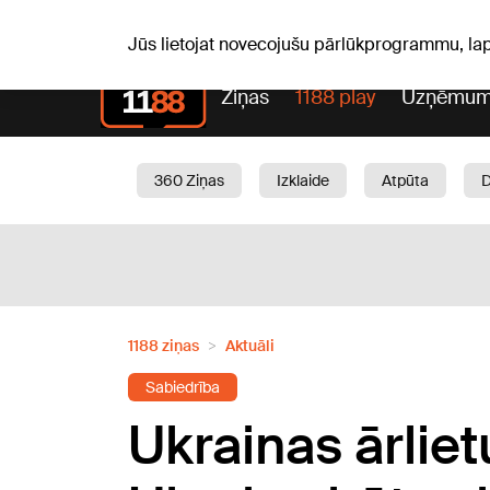
C, 06.08.2026.
+21
°C
Alfrēds, Fredis, Madars
Jūs lietojat novecojušu pārlūkprogrammu, la
Ziņas
1188 play
Uzņēmum
360 Ziņas
Izklaide
Atpūta
Aktuāli
Satiksme
Skaistumam
1188 ziņas
Aktuāli
Sabiedrība
Ukrainas ārliet