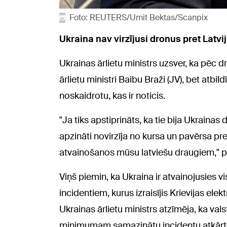
Foto: REUTERS/Umit Bektas/Scanpix
Ukraina nav virzījusi dronus pret Latvi
Ukrainas ārlietu ministrs uzsver, ka pēc dr
ārlietu ministri Baibu Braži (JV), bet atbi
noskaidrotu, kas ir noticis.
"Ja tiks apstiprināts, ka tie bija Ukrainas
apzināti novirzīja no kursa un pavērsa pr
atvainošanos mūsu latviešu draugiem," p
Viņš piemin, ka Ukraina ir atvainojusies v
incidentiem, kurus izraisījis Krievijas el
Ukrainas ārlietu ministrs atzīmēja, ka vals
minimumam samazinātu incidentu atkār