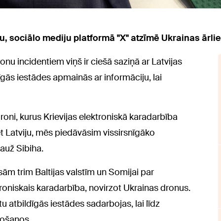
ju, sociālo mediju platformā "X" atzīmē Ukrainas ārlie
onu incidentiem viņš ir ciešā saziņā ar Latvijas
ldīgās iestādes apmainās ar informāciju, lai
 droni, kurus Krievijas elektroniskā karadarbība
et Latviju, mēs piedāvāsim vissirsnīgāko
auž Sibiha.
isām trim Baltijas valstīm un Somijai par
ektroniskais karadarbība, novirzot Ukrainas dronus.
tu atbildīgās iestādes sadarbojas, lai līdz
tošanos.