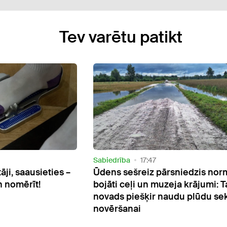
Tev varētu patikt
Sabiedrība
16:16
sniedzis normu,
Atpakaļ uz Latviju: Igaunija sāk
eja krājumi: Talsu
nelegālo migrantu atdošanu u
audu plūdu seku
brīdina par migrācijas spiedien
pieaugumu