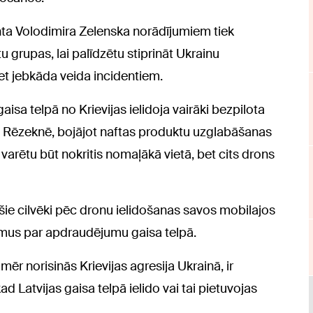
nta Volodimira Zelenska norādījumiem tiek
 grupas, lai palīdzētu stiprināt Ukrainu
et jebkāda veida incidentiem.
gaisa telpā no Krievijas ielidoja vairāki bezpilota
ta Rēzeknē, bojājot naftas produktu uzglabāšanas
s varētu būt nokritis nomaļākā vietā, bet cits drons
ie cilvēki pēc dronu ielidošanas savos mobilajos
mus par apdraudējumu gaisa telpā.
ēr norisinās Krievijas agresija Ukrainā, ir
 Latvijas gaisa telpā ielido vai tai pietuvojas