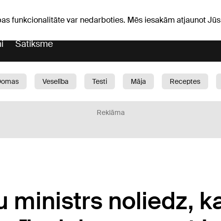
Laika ziņas
Horoskopi
pas funkcionalitāte var nedarboties. Mēs iesakām atjaunot J
i
Satiksme
Domas
Veselība
Testi
Māja
Receptes
Bērni
Auto
1188 play
Sports
Bizness
Reklāma
u ministrs noliedz, k