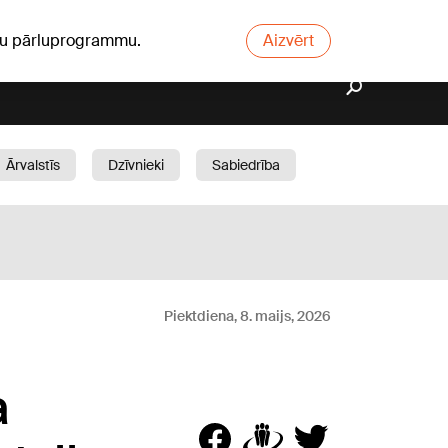
ūsu pārluprogrammu.
Aizvērt
Ārvalstīs
Dzīvnieki
Sabiedrība
Dārzs
Piektdiena, 8. maijs, 2026
a