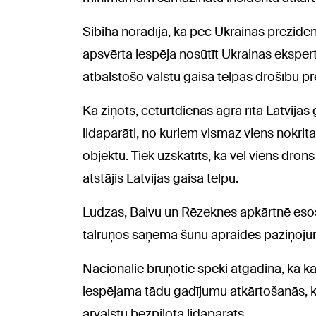
Sibiha norādīja, ka pēc Ukrainas prezide
apsvērta iespēja nosūtīt Ukrainas ekspertu
atbalstošo valstu gaisa telpas drošību pr
Kā ziņots, ceturtdienas agrā rītā Latvijas 
lidaparāti, no kuriem vismaz viens nokri
objektu. Tiek uzskatīts, ka vēl viens dron
atstājis Latvijas gaisa telpu.
Ludzas, Balvu un Rēzeknes apkārtnē esoš
tālruņos saņēma šūnu apraides paziņoju
Nacionālie bruņotie spēki atgādina, ka kam
iespējama tādu gadījumu atkārtošanās, kad
ārvalstu bezpilota lidaparāts.