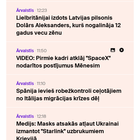
Ārvalstīs
12:23
Lielbritānijai izdots Latvijas pilsonis
Dolārs Aleksanders, kurš nogalināja 12
gadus vecu zēnu
Ārvalstīs
11:50
VIDEO: Pirmie kadri atklāj "SpaceX"
nodarītos postījumus Mēnesim
Ārvalstīs
11:10
Spānija ievieš robežkontroli ceļotājiem
no Itālijas migrācijas krīzes dēļ
Ārvalstīs
12:18
Medijs: Masks atsakās atļaut Ukrainai
izmantot "Starlink" uzbrukumiem
Krievijā