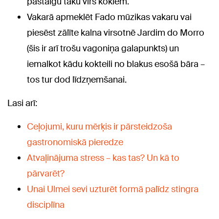
pastaigu taku virs kokiem.
Vakarā apmeklēt Fado mūzikas vakaru vai
piesēst zālīte kalna virsotnē Jardim do Morro
(šis ir arī trošu vagoniņa galapunkts) un
iemalkot kādu kokteili no blakus esošā bāra –
tos tur dod līdzņemšanai.
Lasi arī:
Ceļojumi, kuru mērķis ir pārsteidzoša
gastronomiskā pieredze
Atvaļinājuma stress – kas tas? Un kā to
pārvarēt?
Unai Ulmei sevi uzturēt formā palīdz stingra
disciplīna