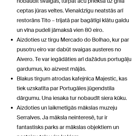
nobaudīt svaigas, turpat acu priekšā uz grila
ceptas jūras veltes. Vienaldzīgu neatstās arī
restorāns Tito – trijatā par bagātīgi klātu galdu
un vīna pudeli jāmaksā vien 80 eiro.
Aizdoties uz tirgu Mercado do Bolhao, kur par
pusotru eiro var dabūt svaigas austeres no
Aivero. Te var iegādāties arī dažādus portugāļu
gardumus, ko aizvest mājās.
Blakus tirgum atrodas kafejnīca Majestic, kas
tiek uzskatīta par Portugāles jūgendstila
dārgumu. Una iesaka tur nobaudīt siera kūku.
Aizdoties un laikmetīgās mākslas muzeju
Serralves. Ja māksla neinteresē, tur ir
fantastisks parks ar mākslas objektiem un