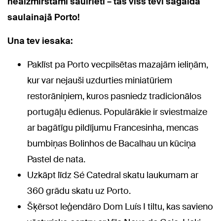
neaizmirstami saulrieti – tas viss tevi sagaida
saulainajā Porto!
Una tev iesaka:
Paklīst pa Porto vecpilsētas mazajām ieliņām,
kur var nejauši uzdurties miniatūriem
restorāniņiem, kuros pasniedz tradicionālos
portugāļu ēdienus. Populārākie ir sviestmaize
ar bagātīgu pildījumu Francesinha, mencas
bumbiņas Bolinhos de Bacalhau un kūciņa
Pastel de nata.
Uzkāpt līdz Sé Catedral skatu laukumam ar
360 grādu skatu uz Porto.
Šķērsot leģendāro Dom Luís I tiltu, kas savieno