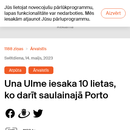
Jūs lietojat novecojušu pārlūkprogrammu,
+12
°C
lapas funkcionalitāte var nedarboties. Mēs
Aizvērt
iesakām atjaunot Jūsu pārluprogrammu.
Reklāma
1188 ziņas
Ārvalstīs
Svētdiena, 14. maijs, 2023
Atpūta
Ārvalstīs
Una Ulme iesaka 10 lietas,
ko darīt saulainajā Porto