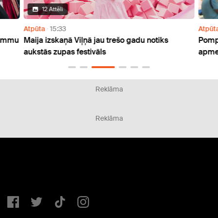
12 Attēli
Atpūta
15:33
Atpūt
rammu
Maija izskaņā Viļņā jau trešo gadu notiks
Pompe
aukstās zupas festivāls
apmek
Reklāma
Reklāma