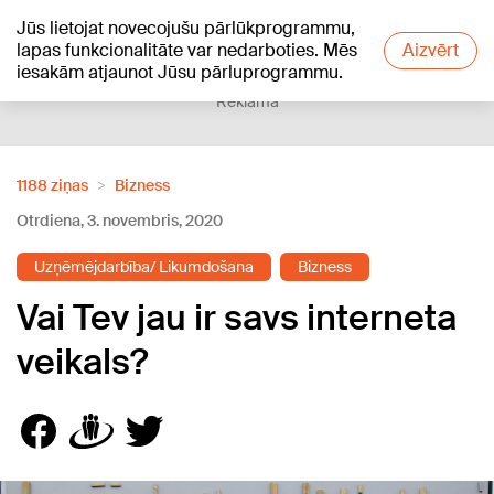
Jūs lietojat novecojušu pārlūkprogrammu,
+16
°C
lapas funkcionalitāte var nedarboties. Mēs
Aizvērt
iesakām atjaunot Jūsu pārluprogrammu.
Reklāma
1188 ziņas
Bizness
Otrdiena, 3. novembris, 2020
Uzņēmējdarbība/ Likumdošana
Bizness
Vai Tev jau ir savs interneta
veikals?