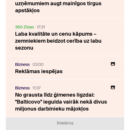
uzņēmumiem augt mainīgos tirgus
apstākļos
360 Ziņas
17:31
Laba kvalitāte un cenu kāpums –
zemniekiem beidzot cerība uz labu
sezonu
Bizness
03:00
Reklāmas iespējas
Bizness
11:37
No grausta līdz ģimenes ligzdai:
"Balticovo" iegulda vairāk nekā divus
miljonus darbinieku mājokļos
Reklāma