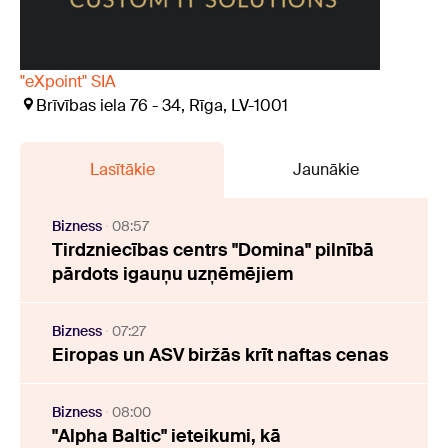
"eXpoint" SIA
Brīvības iela 76 - 34, Rīga, LV-1001
Lasītākie
Jaunākie
Bizness
08:57
Tirdzniecības centrs "Domina" pilnībā
pārdots igauņu uzņēmējiem
Bizness
07:27
Eiropas un ASV biržās krīt naftas cenas
Bizness
08:00
"Alpha Baltic" ieteikumi, kā