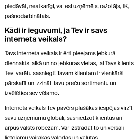
piedāvāt, neatkarīgi, vai esi uzņēmējs, ražotājs, IK,
pašnodarbinātais.
Kādi ir ieguvumi, ja Tev ir savs
interneta veikals?
Tavs interneta veikals ir ērti pieejams jebkurā
diennakts laikā un no jebkuras vietas, lai Tavs klients
Tevi varētu sasniegt! Tavam klientam ir vienkārši
pārskatīt un izzināt Tavu preču sortimentu un
izvēlēties sev vēlamo.
Interneta veikals Tev pavērs plašākas iespējas virzīt
savu uzņēmumu globāli, sasniedzot klientus arī
ārpus valsts robežām. Var izstrādāt to universāli
lietojamu vairākās valodās un valūtās.