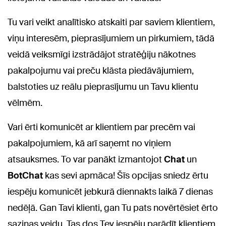
Tu vari veikt analītisko atskaiti par saviem klientiem,
viņu interesēm, pieprasījumiem un pirkumiem, tādā
veidā veiksmīgi izstrādājot stratēģiju nākotnes
pakalpojumu vai preču klāsta piedāvājumiem,
balstoties uz reālu pieprasījumu un Tavu klientu
vēlmēm.
Vari ērti komunicēt ar klientiem par precēm vai
pakalpojumiem, kā arī saņemt no viņiem
atsauksmes. To var panākt izmantojot
Chat
un
BotChat
kas sevi apmāca! Šīs opcijas sniedz ērtu
iespēju komunicēt jebkurā diennakts laikā 7 dienas
nedēļā. Gan Tavi klienti, gan Tu pats novērtēsiet ērto
saziņas veidu. Tas dos Tev iespēju parādīt klientiem,