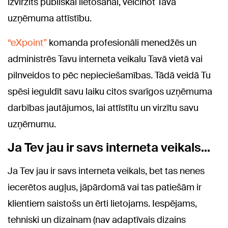
izvirzīts publiskai lietošanai, veicinot Tava
uzņēmuma attīstību.
“eXpoint”
komanda profesionāli menedžēs un
administrēs Tavu interneta veikalu Tavā vietā vai
pilnveidos to pēc nepieciešamības. Tādā veidā Tu
spēsi ieguldīt savu laiku citos svarīgos uzņēmuma
darbības jautājumos, lai attīstītu un virzītu savu
uzņēmumu.
Ja Tev jau ir savs interneta veikals...
​Ja Tev jau ir savs interneta veikals, bet tas nenes
iecerētos augļus, jāpārdomā vai tas patiešām ir
klientiem saistošs un ērti lietojams. Iespējams,
tehniski un dizainam (nav adaptīvais dizains