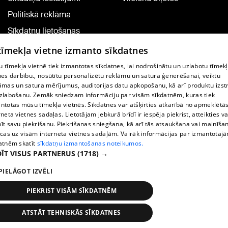
Politiskā reklāma
Sīkdatņu lietošanas
noteikumi
 tīmekļa vietne izmanto sīkdatnes
Komentāru pievienošana
 tīmekļa vietnē tiek izmantotas sīkdatnes, lai nodrošinātu un uzlabotu tīmek
nes darbību., nosūtītu personalizētu reklāmu un satura ģenerēšanai, veiktu
āmas un satura mērījumus, auditorijas datu apkopošanu, kā arī produktu izst
TV programma
zlabošanu. Zemāk sniedzam informāciju par visām sīkdatnēm, kuras tiek
Līguma noteikumi
ntotas mūsu tīmekļa vietnēs. Sīkdatnes var atšķirties atkarībā no apmeklētā
rneta vietnes sadaļas. Lietotājam jebkurā brīdī ir iespēja piekrist, atteikties va
360 Ziņu kontakti
īt savu piekrišanu. Piekrišanas sniegšana, kā arī tās atsaukšana vai mainīša
ecas uz visām interneta vietnes sadaļām. Vairāk informācijas par izmantotaj
Helio Media
atnēm skatīt
sīkdatņu izmantošanas noteikumos.
ĪT VISUS PARTNERUS
(1718) →
Portāla palīdzības dienests: e-pasts -
info@1188.lv
PIELĀGOT IZVĒLI
Copyright © 2004-2026 SIA HELIO MEDIA.
All rights reserved.
PIEKRIST VISĀM SĪKDATNĒM
ATSTĀT TEHNISKĀS SĪKDATNES
Ziņas
Meklēt
1188 play
Satiksme
Vairāk