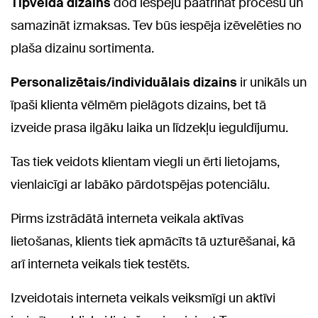
Tipveida dizains
dod iespēju paātrināt procesu un
samazināt izmaksas. Tev būs iespēja izēvelēties no
plaša dizainu sortimenta.
Personalizētais/individuālais dizains
ir unikāls un
īpaši klienta vēlmēm pielāgots dizains, bet tā
izveide prasa ilgāku laika un līdzekļu ieguldījumu.
Tas tiek veidots klientam viegli un ērti lietojams,
vienlaicīgi ar labāko pārdotspējas potenciālu.
Pirms izstrādātā interneta veikala aktīvas
lietošanas, klients tiek apmācīts tā uzturēšanai, kā
arī interneta veikals tiek testēts.
Izveidotais interneta veikals veiksmīgi un aktīvi