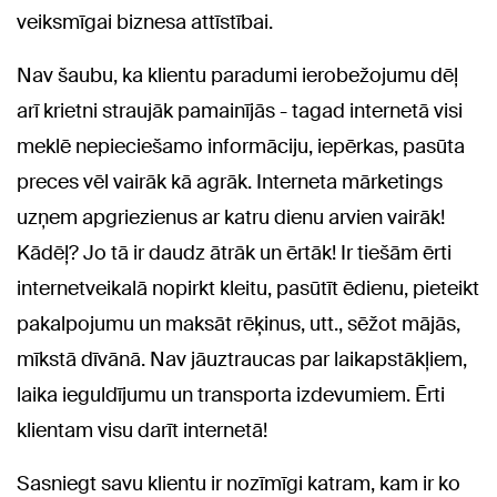
veiksmīgai biznesa attīstībai.
Nav šaubu, ka klientu paradumi ierobežojumu dēļ
arī krietni straujāk pamainījās - tagad internetā visi
meklē nepieciešamo informāciju, iepērkas, pasūta
preces vēl vairāk kā agrāk. Interneta mārketings
uzņem apgriezienus ar katru dienu arvien vairāk!
Kādēļ? Jo tā ir daudz ātrāk un ērtāk! Ir tiešām ērti
internetveikalā nopirkt kleitu, pasūtīt ēdienu, pieteikt
pakalpojumu un maksāt rēķinus, utt., sēžot mājās,
mīkstā dīvānā. Nav jāuztraucas par laikapstākļiem,
laika ieguldījumu un transporta izdevumiem. Ērti
klientam visu darīt internetā!
Sasniegt savu klientu ir nozīmīgi katram, kam ir ko