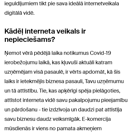
ieguldījumiem tikt pie sava ideālā internetveikala
digitālā vidē.
Kādēļ interneta veikals ir
nepieciešams?
Ņemot vērā pēdējā laika notikumus Covid-19
ierobežojumu laikā, kas kļuvuši aktuāli katram
uzņēmējam visā pasaulē, ir vērts apdomāt, kā šis
laiks ir ietekmējis biznesa pasauli, Tavu uzņēmumu
un tā attīstību. Tie, kas apķērīgi spēja pielāgoties,
attīstot interneta vidē savu pakalpojumu pieejamību
un pārdošanu - tie izdzīvoja un daudzi pat attīstīja
savu biznesu daudz veiksmīgāk. E-komercija
mūsdienās ir viens no pamata akmeņiem