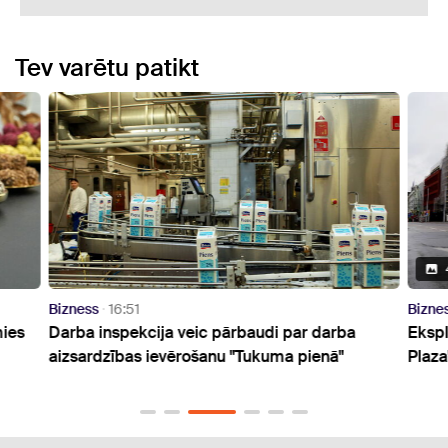
Tev varētu patikt
Bizness
16:51
Bizne
mies
Darba inspekcija veic pārbaudi par darba
Ekspl
aizsardzības ievērošanu "Tukuma pienā"
Plaza