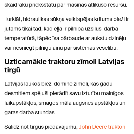
skaidrāku priekšstatu par mašīnas atlikušo resursu.
Turklāt, hidraulikas sūkņa veiktspējas kritums bieži ir
jūtams tikai tad, kad eļļa ir pilnībā uzsilusi darba
temperatūrā, tāpēc īsa pārbaude ar aukstu dzinēju
var nesniegt pilnīgu ainu par sistēmas veselību.
Uzticamākie traktoru zīmoli Latvijas
tirgū
Latvijas laukos bieži dominē zīmoli, kas gadu
desmitiem spējuši pierādīt savu izturību mainīgos
laikapstākļos, smagos māla augsnes apstākļos un
garās darba stundās.
Salīdzinot tirgus piedāvājumu,
John Deere traktori