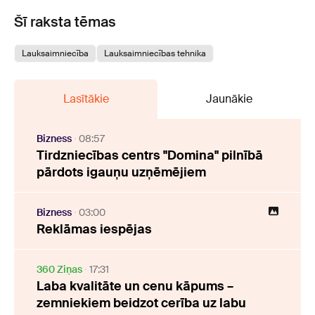
Šī raksta tēmas
Lauksaimniecība
Lauksaimniecības tehnika
Lasītākie
Jaunākie
Bizness
08:57
Tirdzniecības centrs "Domina" pilnībā
pārdots igauņu uzņēmējiem
Bizness
03:00
Reklāmas iespējas
360 Ziņas
17:31
Laba kvalitāte un cenu kāpums –
zemniekiem beidzot cerība uz labu