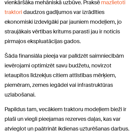
vienkāršāka mehāniskā uzbūve. Praksē
mazlietoti
traktori
daudzos gadījumos var izrādīties
ekonomiski izdevīgāki par jauniem modeļiem, jo
straujākais vērtības kritums parasti jau ir noticis
pirmajos ekspluatācijas gados.
Šāda finansiāla pieeja var palīdzēt saimniecībām
ievērojami optimizēt savu budžetu, novirzot
ietaupītos līdzekļus citiem attīstības mērķiem,
piemēram, zemes iegādei vai infrastruktūras
uzlabošanai.
Papildus tam, vecākiem traktoru modeļiem bieži ir
plaši un viegli pieejamas rezerves daļas, kas var
atvieglot un paātrināt ikdienas uzturēšanas darbus.