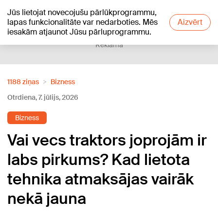
Jūs lietojat novecojušu pārlūkprogrammu,
+19
°C
lapas funkcionalitāte var nedarboties. Mēs
Aizvērt
iesakām atjaunot Jūsu pārluprogrammu.
Reklāma
1188 ziņas
Bizness
Otrdiena, 7. jūlijs, 2026
Bizness
Vai vecs traktors joprojām ir
labs pirkums? Kad lietota
tehnika atmaksājas vairāk
nekā jauna