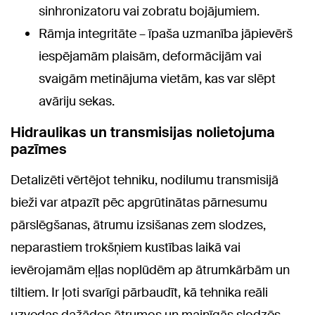
sinhronizatoru vai zobratu bojājumiem.
Rāmja integritāte – īpaša uzmanība jāpievērš
iespējamām plaisām, deformācijām vai
svaigām metinājuma vietām, kas var slēpt
avāriju sekas.
Hidraulikas un transmisijas nolietojuma
pazīmes
Detalizēti vērtējot tehniku, nodilumu transmisijā
bieži var atpazīt pēc apgrūtinātas pārnesumu
pārslēgšanas, ātrumu izsišanas zem slodzes,
neparastiem trokšņiem kustības laikā vai
ievērojamām eļļas noplūdēm ap ātrumkārbām un
tiltiem. Ir ļoti svarīgi pārbaudīt, kā tehnika reāli