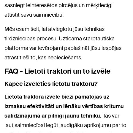
sasniegt ieinteresētos pircējus un mērķtiecīgi
attīstīt savu saimniecību.
Mēs esam šeit, lai atvieglotu jūsu tehnikas
tirdzniecības procesu. Uzticama starptautiska
platforma var ievērojami paplašināt jūsu iespējas
atrast tieši to, kas nepieciešams.
FAQ - Lietoti traktori un to izvēle
Kāpēc izvēlēties lietotu traktoru?
Lietota traktora izvēle bieži pamatojas uz
izmaksu efektivitāti un lēnāku vērtības kritumu
salīdzinājumā ar pilnīgi jaunu tehniku.
Tas var
ļaut saimniecībai iegūt jaudīgāku aprīkojumu par to