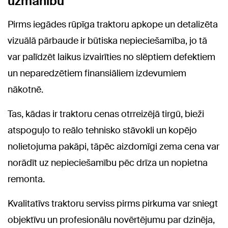
uzmanību
Pirms iegādes rūpīga traktoru apkope un detalizēta
vizuālā pārbaude ir būtiska nepieciešamība, jo tā
var palīdzēt laikus izvairīties no slēptiem defektiem
un neparedzētiem finansiāliem izdevumiem
nākotnē.
Tas, kādas ir traktoru cenas otrreizējā tirgū, bieži
atspoguļo to reālo tehnisko stāvokli un kopējo
nolietojuma pakāpi, tāpēc aizdomīgi zema cena var
norādīt uz nepieciešamību pēc drīza un nopietna
remonta.
Kvalitatīvs traktoru serviss pirms pirkuma var sniegt
objektīvu un profesionālu novērtējumu par dzinēja,