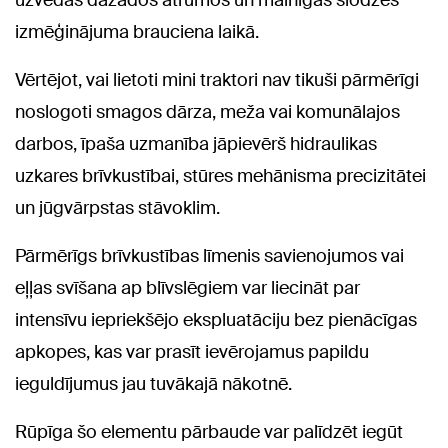
uzvedas dažādos ātrumos un mainīgās slodzēs
izmēģinājuma brauciena laikā.
Vērtējot, vai lietoti mini traktori nav tikuši pārmērīgi
noslogoti smagos dārza, meža vai komunālajos
darbos, īpaša uzmanība jāpievērš hidraulikas
uzkares brīvkustībai, stūres mehānisma precizitātei
un jūgvārpstas stāvoklim.
Pārmērīgs brīvkustības līmenis savienojumos vai
eļļas svīšana ap blīvslēgiem var liecināt par
intensīvu iepriekšējo ekspluatāciju bez pienācīgas
apkopes, kas var prasīt ievērojamus papildu
ieguldījumus jau tuvākajā nākotnē.
Rūpīga šo elementu pārbaude var palīdzēt iegūt