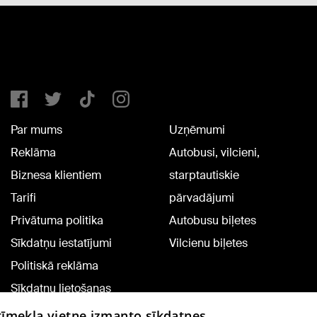
Par mums
Uzņēmumi
Reklāma
Autobusi, vilcieni,
Biznesa klientiem
starptautiskie
Tarifi
pārvadājumi
Privātuma politika
Autobusu biļetes
Sīkdatņu iestatījumi
Vilcienu biļetes
Politiskā reklāma
Sīkdatņu lietošanas
noteikumi
 tīmekļa vietne izmanto sīkdatnes