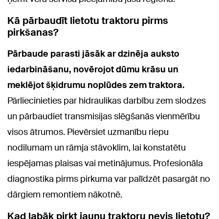
Kā pārbaudīt lietotu traktoru pirms
pirkšanas?
Pārbaude parasti jāsāk ar dzinēja auksto
iedarbināšanu, novērojot dūmu krāsu un
meklējot šķidrumu noplūdes zem traktora.
Pārliecinieties par hidraulikas darbību zem slodzes
un pārbaudiet transmisijas slēgšanās vienmērību
visos ātrumos. Pievērsiet uzmanību riepu
nodilumam un rāmja stāvoklim, lai konstatētu
iespējamas plaisas vai metinājumus. Profesionāla
diagnostika pirms pirkuma var palīdzēt pasargāt no
dārgiem remontiem nākotnē.
Kad labāk pirkt jaunu traktoru nevis lietotu?