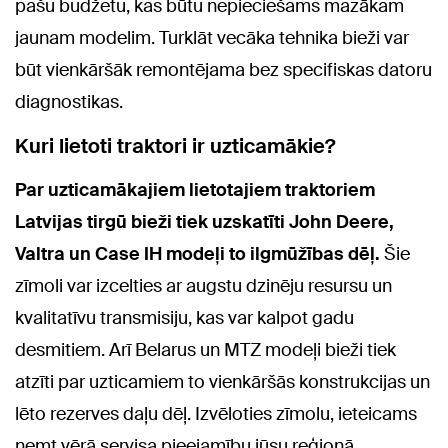
pašu budžetu, kas būtu nepieciešams mazākam
jaunam modelim. Turklāt vecāka tehnika bieži var
būt vienkāršāk remontējama bez specifiskas datoru
diagnostikas.
Kuri lietoti traktori ir uzticamākie?
Par uzticamākajiem lietotajiem traktoriem
Latvijas tirgū bieži tiek uzskatīti John Deere,
Valtra un Case IH modeļi to ilgmūžības dēļ.
Šie
zīmoli var izcelties ar augstu dzinēju resursu un
kvalitatīvu transmisiju, kas var kalpot gadu
desmitiem. Arī Belarus un MTZ modeļi bieži tiek
atzīti par uzticamiem to vienkāršās konstrukcijas un
lēto rezerves daļu dēļ. Izvēloties zīmolu, ieteicams
ņemt vērā servisa pieejamību jūsu reģionā.