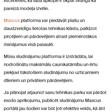
Atcerieties, ka laba apkope ir tikpat svarīga kā
pareizā modeļa izvēle.
Mascus
platforma var piedāvāt plašu un
daudzveidīgu lietotas tehnikas klāstu, palīdzot
pircējiem un pārdevējiem atrast piemērotākos
risinājumus visā pasaulē.
Mūsu sludinājumu platforma ir izstrādāta, lai
nodrošinātu maksimālu caurskatāmību un ērtu
piekļuvi tūkstošiem sludinājumu no uzticamiem
dīleriem un privātiem pārdevējiem.
Ja plānojat atjaunot savu tehnikas parku vai pārdot
esošo aprīkojumu, publicēt sludinājumu Mascus
portālā jau šodien var būt ļoti efektīvs veids, kā ātri