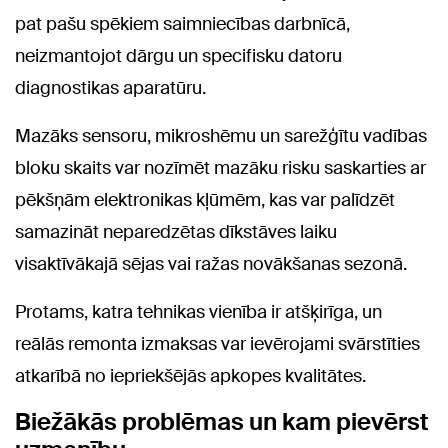
pat pašu spēkiem saimniecības darbnīcā,
neizmantojot dārgu un specifisku datoru
diagnostikas aparatūru.
Mazāks sensoru, mikroshēmu un sarežģītu vadības
bloku skaits var nozīmēt mazāku risku saskarties ar
pēkšņām elektronikas kļūmēm, kas var palīdzēt
samazināt neparedzētas dīkstāves laiku
visaktīvākajā sējas vai ražas novākšanas sezonā.
Protams, katra tehnikas vienība ir atšķirīga, un
reālās remonta izmaksas var ievērojami svārstīties
atkarībā no iepriekšējās apkopes kvalitātes.
Biežākās problēmas un kam pievērst