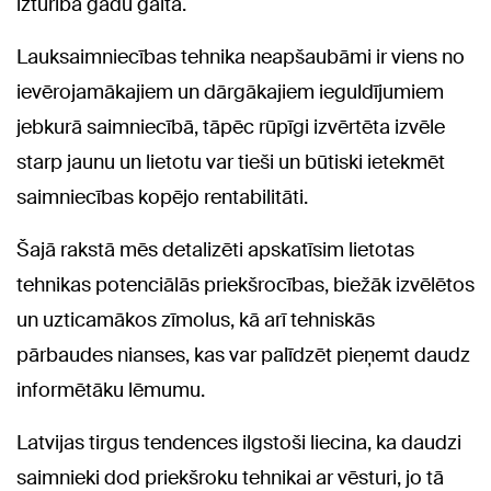
izturība gadu gaitā.
Lauksaimniecības tehnika neapšaubāmi ir viens no
ievērojamākajiem un dārgākajiem ieguldījumiem
jebkurā saimniecībā, tāpēc rūpīgi izvērtēta izvēle
starp jaunu un lietotu var tieši un būtiski ietekmēt
saimniecības kopējo rentabilitāti.
Šajā rakstā mēs detalizēti apskatīsim lietotas
tehnikas potenciālās priekšrocības, biežāk izvēlētos
un uzticamākos zīmolus, kā arī tehniskās
pārbaudes nianses, kas var palīdzēt pieņemt daudz
informētāku lēmumu.
Latvijas tirgus tendences ilgstoši liecina, ka daudzi
saimnieki dod priekšroku tehnikai ar vēsturi, jo tā