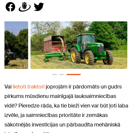
Vai
lietoti traktori
joprojām ir pārdomāts un gudrs
pirkums mūsdienu mainīgajā lauksaimniecības
vidē? Pieredze rāda, ka tie bieži vien var būt ļoti laba
izvēle, ja saimniecības prioritāte ir zemākas
sākotnējās investīcijas un pārbaudīta mehāniskā