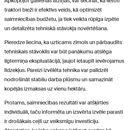
Apkopojot galvenās atziņas, var secināt, ka lietoti
traktori bieži ir efektīvs veids, kā optimizēt
saimniecības budžetu, ja tiek veikta rūpīga izpēte
un detalizēta tehniskā stāvokļa novērtēšana.
Pieredze liecina, ka uzticams zīmols un pārbaudīts
tehniskais stāvoklis var būt panākumu atslēga
ilgtermiņa ekspluatācijā, ļaujot ietaupīt ievērojamus
līdzekļus. Pareizi izvēlēta tehnika var palīdzēt
nodrošināt stabilu darba plūsmu un samazināt
kopējās izmaksas uz vienu hektāru.
Protams, saimniecības rezultāti var atšķirties
individuāli, taču informēta un izsvērta izvēle parasti
ir drošākais ceļš uz veiksmīgu investīciju.