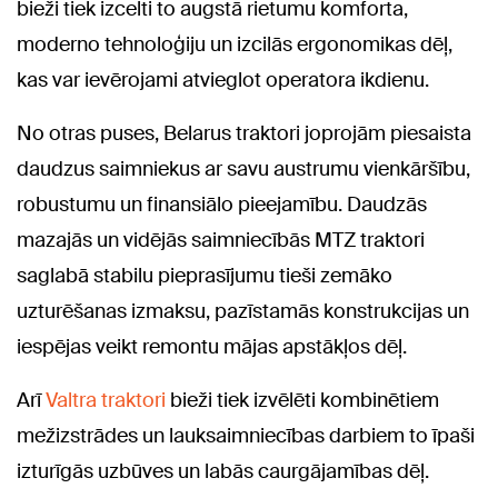
bieži tiek izcelti to augstā rietumu komforta,
moderno tehnoloģiju un izcilās ergonomikas dēļ,
kas var ievērojami atvieglot operatora ikdienu.
No otras puses, Belarus traktori joprojām piesaista
daudzus saimniekus ar savu austrumu vienkāršību,
robustumu un finansiālo pieejamību. Daudzās
mazajās un vidējās saimniecībās MTZ traktori
saglabā stabilu pieprasījumu tieši zemāko
uzturēšanas izmaksu, pazīstamās konstrukcijas un
iespējas veikt remontu mājas apstākļos dēļ.
Arī
Valtra traktori
bieži tiek izvēlēti kombinētiem
mežizstrādes un lauksaimniecības darbiem to īpaši
izturīgās uzbūves un labās caurgājamības dēļ.