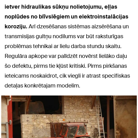
ietver hidraulikas sūkņu nolietojumu, eļļas
noplūdes no blīvslēgiem un elektroinstalācijas
koroziju.
Arī dzesēšanas sistēmas aizsērēšana un
transmisijas gultņu nodilums var būt raksturīgas
problēmas tehnikai ar lielu darba stundu skaitu.
Regulāra apkope var palīdzēt novērst lielāko daļu
šo defektu, pirms tie kļūst kritiski. Pirms pirkšanas
ieteicams noskaidrot, cik viegli ir atrast specifiskas
detaļas konkrētajam modelim.