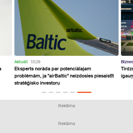
Bizness
07:27
ībā pārdots
Eiropas un ASV biržās krīt naftas cenas
Reklāma
Reklāma