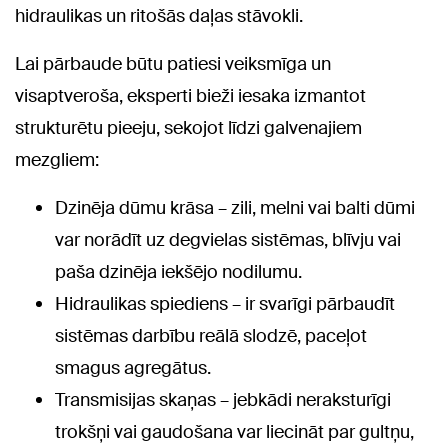
hidraulikas un ritošās daļas stāvokli.
Lai pārbaude būtu patiesi veiksmīga un
visaptveroša, eksperti bieži iesaka izmantot
strukturētu pieeju, sekojot līdzi galvenajiem
mezgliem:
Dzinēja dūmu krāsa – zili, melni vai balti dūmi
var norādīt uz degvielas sistēmas, blīvju vai
paša dzinēja iekšējo nodilumu.
Hidraulikas spiediens – ir svarīgi pārbaudīt
sistēmas darbību reālā slodzē, paceļot
smagus agregātus.
Transmisijas skaņas – jebkādi neraksturīgi
trokšņi vai gaudošana var liecināt par gultņu,