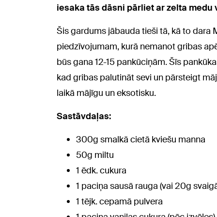
iesaka tās dāsni pārliet ar zelta medu 
Šis gardums jābauda tieši tā, kā to dara 
piedzīvojumam, kurā nemanot gribas apēs
būs gana 12-15 pankūciņām. Šīs pankūkas 
kad gribas palutināt sevi un pārsteigt māj
laikā mājīgu un eksotisku.
Sastāvdaļas:
300g smalkā cietā kviešu manna
50g miltu
1 ēdk. cukura
1 paciņa sausā rauga (vai 20g svaig
1 tējk. cepamā pulvera