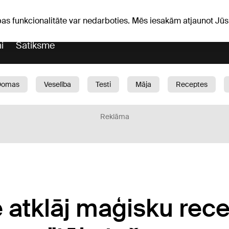
Laika ziņas
Horoskopi
avs
pas funkcionalitāte var nedarboties. Mēs iesakām atjaunot J
i
Satiksme
Domas
Veselība
Testi
Māja
Receptes
Bērni
Auto
1188 play
Sports
Bizness
Reklāma
 atklāj maģisku rece