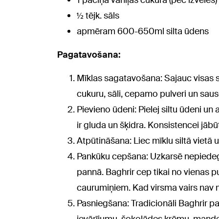
1 paciņa vaniļas cukura (pēc izvēles)
½ tējk. sāls
apmēram 600-650ml silta ūdens
Pagatavošana:
Mīklas sagatavošana: Sajauc visas s
cukuru, sāli, cepamo pulveri un saus
Pievieno ūdeni: Pielej siltu ūdeni un 
ir gluda un šķidra. Konsistencei jābū
Atpūtināšana: Liec mīklu siltā vietā
Pankūku cepšana: Uzkarsē nepiedegoš
pannā. Baghrir cep tikai no vienas 
caurumiņiem. Kad virsma vairs nav m
Pasniegšana: Tradicionāli Baghrir pa