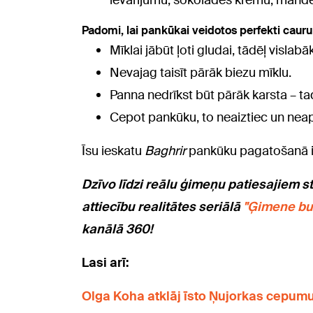
ievārījumu, šokolādes krēmu, mande
Padomi, lai pankūkai veidotos perfekti cauru
Mīklai jābūt ļoti gludai, tādēļ vislab
Nevajag taisīt pārāk biezu mīklu.
Panna nedrīkst būt pārāk karsta – 
Cepot pankūku, to neaiztiec un neap
Īsu ieskatu
Baghrir
pankūku pagatošanā ie
Dzīvo līdzi reālu ģimeņu patiesajiem s
attiecību realitātes seriālā
"Ģimene bu
kanālā 360!
Lasi arī:
Olga Koha atklāj īsto Ņujorkas cepum