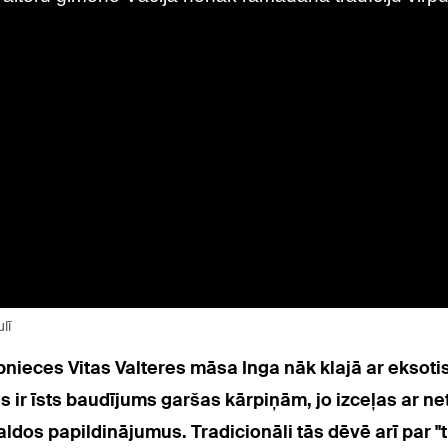
lī
bnieces Vitas Valteres māsa Inga nāk klajā ar eksoti
s ir īsts baudījums garšas kārpiņām, jo izceļas ar 
saldos papildinājumus. Tradicionāli tās dēvē arī par