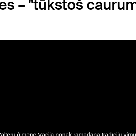
es – "tūkstoš cauru