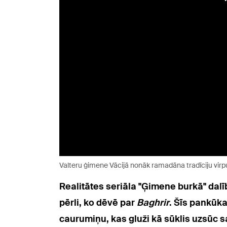
Valteru ģimene Vācijā nonāk ramadāna tradīciju virpu
Realitātes seriāla "Ģimene burkā" dalī
pērli, ko dēvē par
Baghrir
. Šīs pankūka
caurumiņu, kas gluži kā sūklis uzsūc 