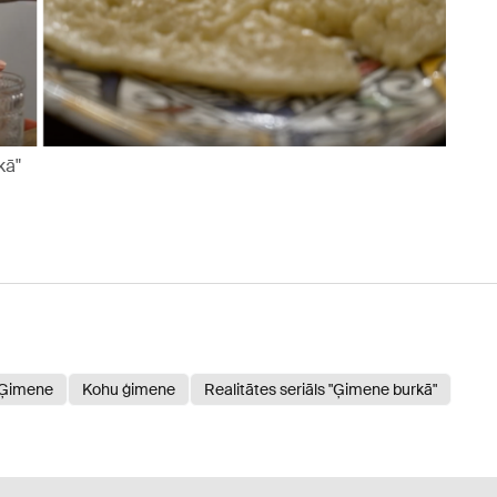
kā"
Ģimene
Kohu ģimene
Realitātes seriāls "Ģimene burkā"