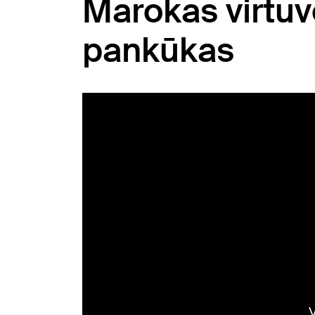
Marokas virtuv
pankūkas