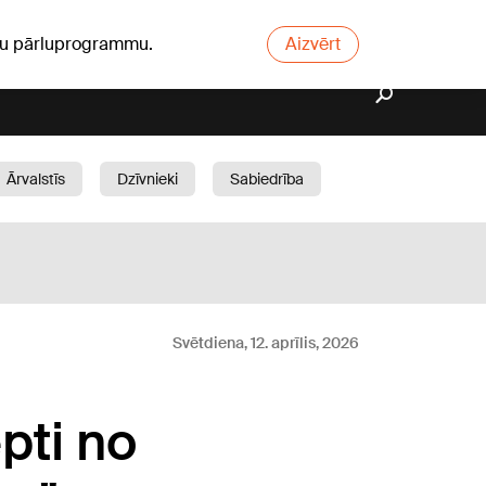
ūsu pārluprogrammu.
Aizvērt
Ārvalstīs
Dzīvnieki
Sabiedrība
Dārzs
Svētdiena, 12. aprīlis, 2026
pti no