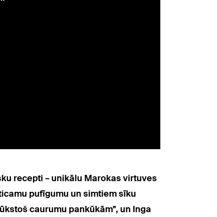
sku recepti – unikālu Marokas virtuves
neticamu pufīgumu un simtiem sīku
 "tūkstoš caurumu pankūkām", un Inga