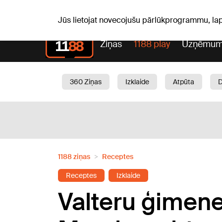
S, 08.08.2026.
+20
°C
Mudīte, Vladislava, Vladisl
Jūs lietojat novecojušu pārlūkprogrammu, la
Ziņas
1188 play
Uzņēmum
360 Ziņas
Izklaide
Atpūta
Aktuāli
Satiksme
Skaistumam
1188 ziņas
Receptes
Receptes
Izklaide
Valteru ģimene