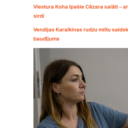
Viestura Koha īpašie Cēzara salāti – ar
sirdi
Vendijas Karalkinas rudzu miltu sald
baudījums