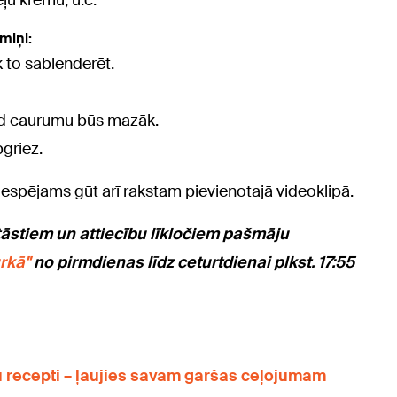
ļu krēmu, u.c.
miņi:
āk to sablenderēt.
tad caurumu būs mazāk.
griez.
spējams gūt arī rakstam pievienotajā videoklipā.
tāstiem un attiecību līkločiem pašmāju
rkā"
no pirmdienas līdz ceturtdienai plkst. 17:55
u recepti – ļaujies savam garšas ceļojumam