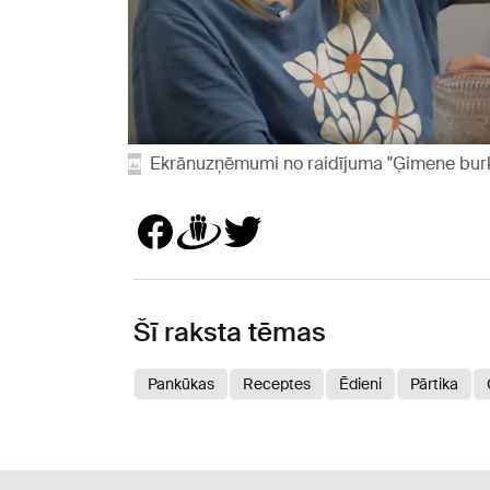
Ekrānuzņēmumi no raidījuma "Ģimene bur
Šī raksta tēmas
Pankūkas
Receptes
Ēdieni
Pārtika