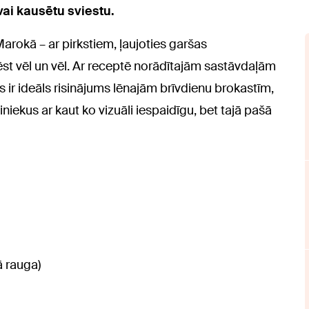
vai kausētu sviestu.
Marokā – ar pirkstiem, ļaujoties garšas
t vēl un vēl. Ar receptē norādītajām sastāvdaļām
ir ideāls risinājums lēnajām brīvdienu brokastīm,
iniekus ar kaut ko vizuāli iespaidīgu, bet tajā pašā
ā rauga)