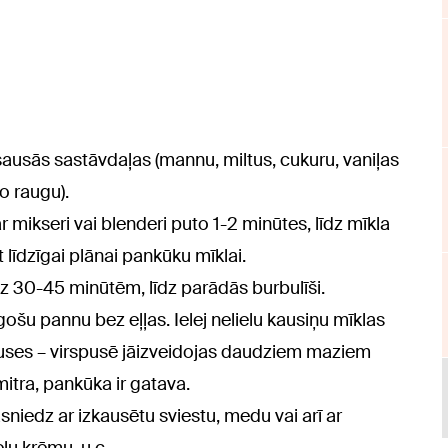
ausās sastāvdaļas (mannu, miltus, cukuru, vaniļas
o raugu).
ar mikseri vai blenderi puto 1-2 minūtes, līdz mīkla
t līdzīgai plānai pankūku mīklai.
 uz 30-45 minūtēm, līdz parādās burbulīši.
u pannu bez eļļas. Ielej nelielu kausiņu mīklas
puses – virspusē jāizveidojas daudziem maziem
itra, pankūka ir gatava.
sniedz ar izkausētu sviestu, medu vai arī ar