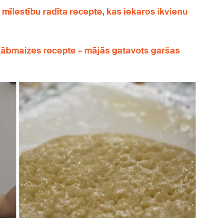
 mīlestību radīta recepte, kas iekaros ikvienu
skābmaizes recepte – mājās gatavots garšas