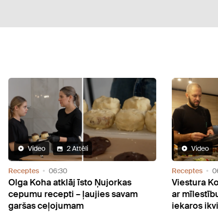
Video
2 Attēli
Video
tes
06:30
Receptes
06:30
 Koha atklāj īsto Ņujorkas
Viestura Koha īpaš
mu recepti – ļaujies savam
ar mīlestību radīt
as ceļojumam
iekaros ikvienu si