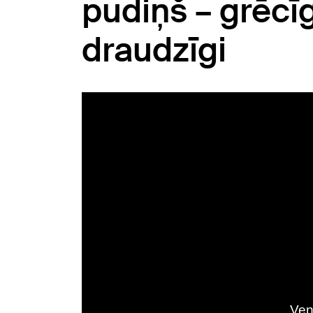
pudiņš – grēcīgi
draudzīgi