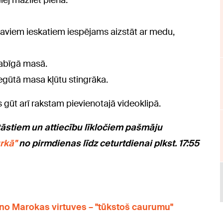
ej mazliet piena.
 saviem ieskatiem iespējams aizstāt ar medu,
dabīgā masā.
iegūtā masa kļūtu stingrāka.
gūt arī rakstam pievienotajā videoklipā.
tāstiem un attiecību līkločiem pašmāju
rkā"
no pirmdienas līdz ceturtdienai plkst. 17:55
 no Marokas virtuves – "tūkstoš caurumu"