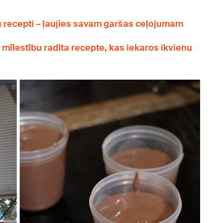
u recepti – ļaujies savam garšas ceļojumam
 mīlestību radīta recepte, kas iekaros ikvienu