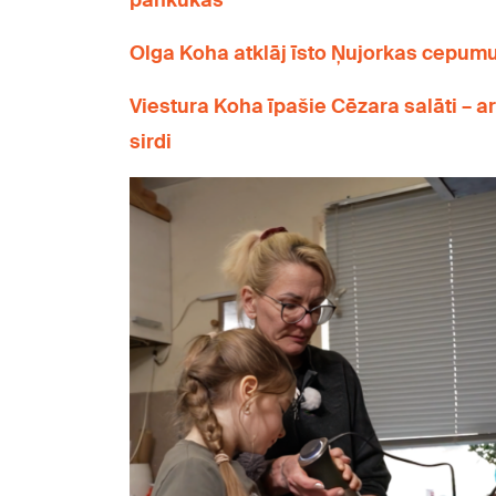
pankūkas
Olga Koha atklāj īsto Ņujorkas cepum
Viestura Koha īpašie Cēzara salāti – ar
sirdi