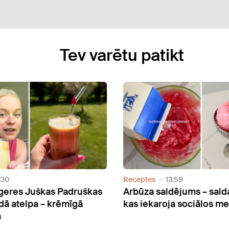
Tev varētu patikt
Receptes
13:59
Juškas Padruškas
Arbūza saldējums – saldais tre
lpa – krēmīgā
kas iekaroja sociālos medijus