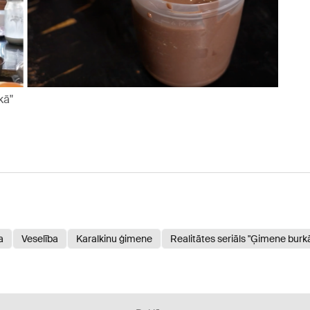
kā"
a
Veselība
Karalkinu ģimene
Realitātes seriāls "Ģimene burk