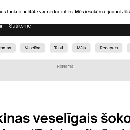
Laika ziņas
Horoskopi
avs
pas funkcionalitāte var nedarboties. Mēs iesakām atjaunot J
i
Satiksme
Domas
Veselība
Testi
Māja
Receptes
Bērni
Auto
1188 play
Sports
Bizness
Reklāma
kinas veselīgais šok