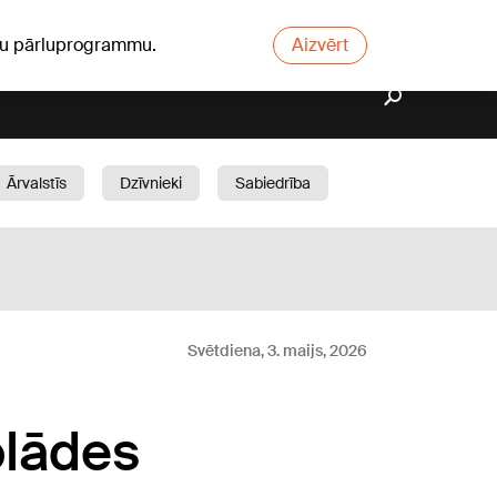
ūsu pārluprogrammu.
Aizvērt
Ārvalstīs
Dzīvnieki
Sabiedrība
Dārzs
Svētdiena, 3. maijs, 2026
olādes