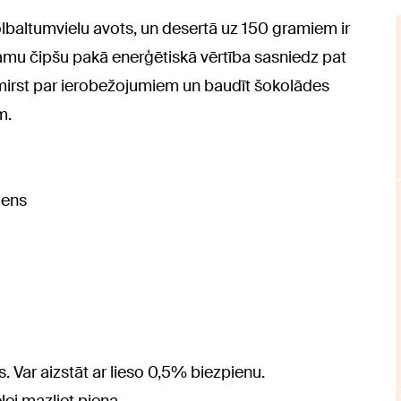
 olbaltumvielu avots, un desertā uz 150 gramiem ir
amu čipšu pakā enerģētiskā vērtība sasniedz pat
aizmirst par ierobežojumiem un baudīt šokolādes
m.
iens
s. Var aizstāt ar lieso 0,5% biezpienu.