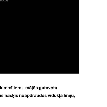
aldummīļiem – mājās gatavotu
s našķis neapdraudēs vidukļa līniju,