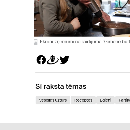
Ekrānuzņēmumi no raidījuma "Ģimene bur
Šī raksta tēmas
Veselīgs uzturs
Receptes
Ēdieni
Pārtik