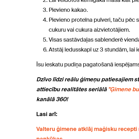
Lai veidotos kēmīgāka masa klāt piel
Pievieno kakao.
Pievieno proteīna pulveri, taču pēc
cukuru vai cukura aizvietotājiem.
Visas sastāvdaļas sablenderē vien
Atstāj ledusskapī uz 3 stundām, lai 
Īsu ieskatu pudiņa pagatošanā iespējams 
Dzīvo līdzi reālu ģimeņu patiesajiem s
attiecību realitātes seriālā
"Ģimene bu
kanālā 360!
Lasi arī:
Valteru ģimene atklāj maģisku recepti