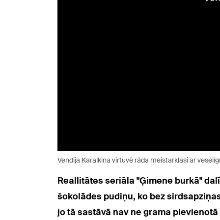
Vendija Karalkina virtuvē rāda meistarklasi ar veselīg
Reallitātes seriāla "Ģimene burkā" da
šokolādes pudiņu, ko bez sirdsapziņas
jo tā sastāvā nav ne grama pievienotā 