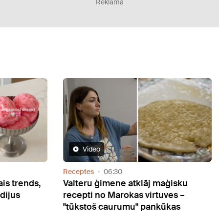
Reklāma
Video
Receptes
06:30
Recep
nds,
Valteru ģimene atklāj maģisku
Olga
recepti no Marokas virtuves –
cepu
"tūkstoš caurumu" pankūkas
garš