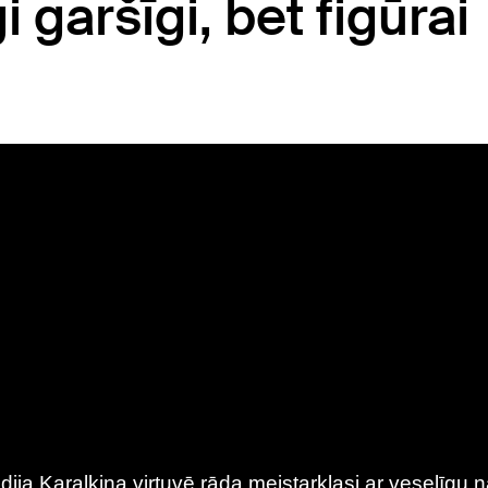
 garšīgi, bet figūrai