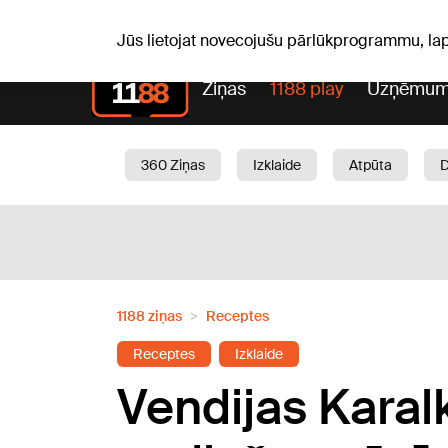
S, 08.08.2026.
+20
°C
Mudīte, Vladislava, Vladisl
Jūs lietojat novecojušu pārlūkprogrammu, la
Ziņas
1188 play
Uzņēmum
360 Ziņas
Izklaide
Atpūta
Aktuāli
Satiksme
Skaistumam
1188 ziņas
Receptes
Receptes
Izklaide
Vendijas Karal