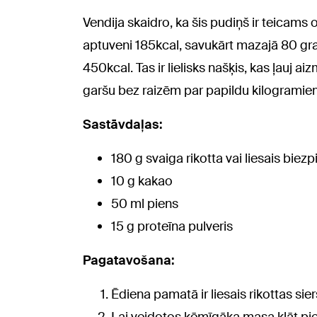
Vendija skaidro, ka šis pudiņš ir teicams
aptuveni 185kcal, savukārt mazajā 80 gr
450kcal. Tas ir lielisks našķis, kas ļauj 
garšu bez raizēm par papildu kilogramie
Sastāvdaļas:
180 g svaiga rikotta vai liesais biezp
10 g kakao
50 ml piens
15 g proteīna pulveris
Pagatavošana:
Ēdiena pamatā ir liesais rikottas sier