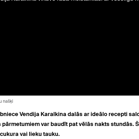
u našķi
lībniece
Vendija Karalkina dalās ar ideālo recepti s
 pārmetumiem var baudīt pat vēlās nakts stundās. Ši
cukura vai lieku tauku.