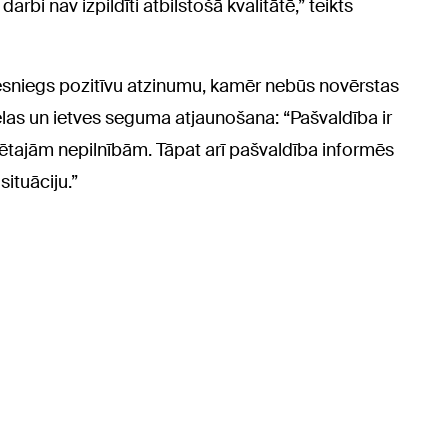
bi nav izpildīti atbilstošā kvalitātē,” teikts
niegs pozitīvu atzinumu, kamēr nebūs novērstas
ielas un ietves seguma atjaunošana: “Pašvaldība ir
ētajām nepilnībām. Tāpat arī pašvaldība informēs
situāciju.”