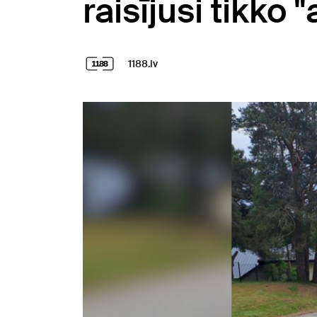
raisījusi tikko 
1188.lv