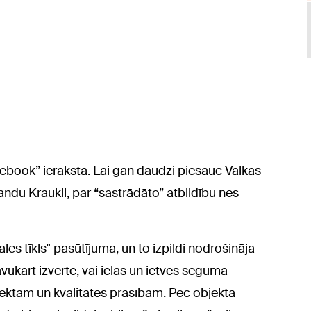
cebook” ieraksta. Lai gan daudzi piesauc Valkas
du Kraukli, par “sastrādāto” atbildību nes
les tīkls" pasūtījuma, un to izpildi nodrošināja
ukārt izvērtē, vai ielas un ietves seguma
rojektam un kvalitātes prasībām. Pēc objekta