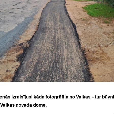
enās izraisījusi kāda fotogrāfija no Valkas – tur bū
ī Valkas novada dome.