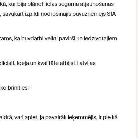
lkā, kur bija plānoti ielas seguma atjaunošanas
”, savukārt izpildi nodrošinājis būvuzņēmējs SIA
zams, ka būvdarbi veikti pavirši un iedzīvotājiem
icisti. Ideja un kvalitāte atbilst Latvijas
ko brīnīties.”
aidrā, vari apiet, ja pavairāk ieķemmējis, ir pie kā