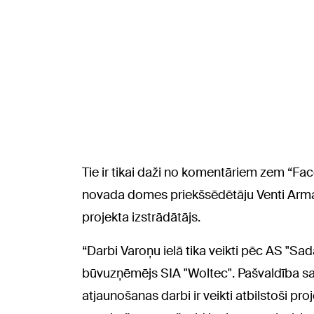
Tie ir tikai daži no komentāriem zem “Fa
novada domes priekšsēdētāju Venti Arman
projekta izstrādātājs.
“Darbi Varoņu ielā tika veikti pēc AS "Sada
būvuzņēmējs SIA "Woltec". Pašvaldība sav
atjaunošanas darbi ir veikti atbilstoši p