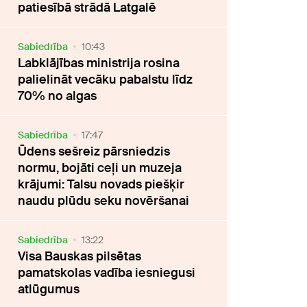
patiesībā strādā Latgalē
Sabiedrība
10:43
Labklājības ministrija rosina
palielināt vecāku pabalstu līdz
70% no algas
Sabiedrība
17:47
Ūdens sešreiz pārsniedzis
normu, bojāti ceļi un muzeja
krājumi: Talsu novads piešķir
naudu plūdu seku novēršanai
Sabiedrība
13:22
Visa Bauskas pilsētas
pamatskolas vadība iesniegusi
atlūgumus