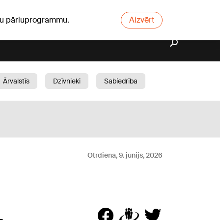
ūsu pārluprogrammu.
Aizvērt
Ārvalstīs
Dzīvnieki
Sabiedrība
Dārzs
Otrdiena, 9. jūnijs, 2026