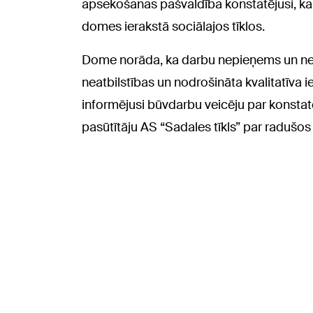
apsekošanas pašvaldība konstatējusi, ka dar
domes ierakstā sociālajos tīklos.
Dome norāda, ka darbu nepieņems un nes
neatbilstības un nodrošināta kvalitatīva 
informējusi būvdarbu veicēju par konstat
pasūtītāju AS “Sadales tīkls” par radušos 