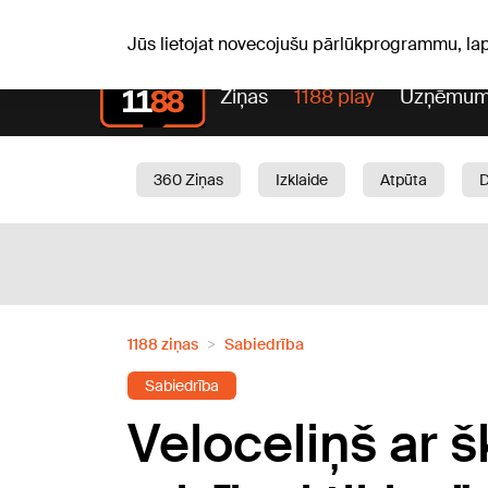
Pk, 07.08.2026.
+18
°C
Alfrēds, Fredis, Madars
Jūs lietojat novecojušu pārlūkprogrammu, la
Ziņas
1188 play
Uzņēmum
360 Ziņas
Izklaide
Atpūta
Aktuāli
Satiksme
Skaistumam
1188 ziņas
Sabiedrība
Sabiedrība
Veloceliņš ar 