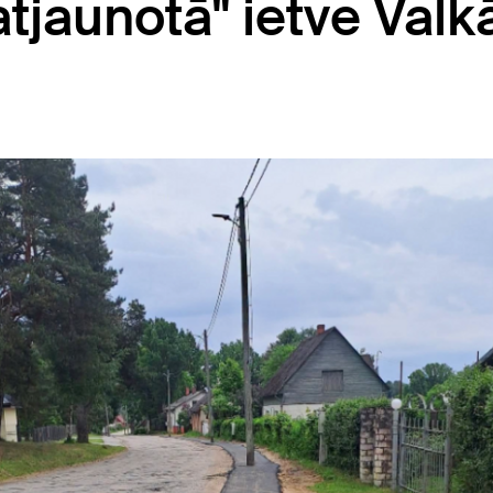
"atjaunotā" ietve Valk