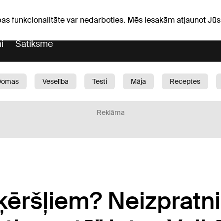
Laika ziņas
Horoskopi
pas funkcionalitāte var nedarboties. Mēs iesakām atjaunot J
i
Satiksme
Domas
Veselība
Testi
Māja
Receptes
Bērni
Auto
1188 play
Sports
Bizness
Reklāma
šķēršļiem? Neizpratni