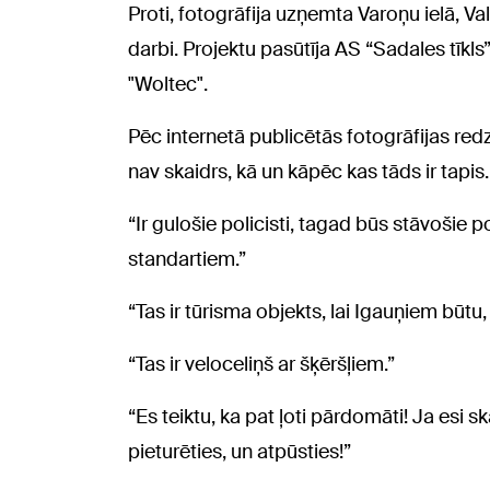
Proti, fotogrāfija uzņemta Varoņu ielā, Va
darbi. Projektu pasūtīja AS “Sadales tīkls
"Woltec".
Pēc internetā publicētās fotogrāfijas red
nav skaidrs, kā un kāpēc kas tāds ir tapis.
“Ir gulošie policisti, tagad būs stāvošie pol
standartiem.”
“Tas ir tūrisma objekts, lai Igauņiem būtu, 
“Tas ir veloceliņš ar šķēršļiem.”
“Es teiktu, ka pat ļoti pārdomāti! Ja esi sk
pieturēties, un atpūsties!”