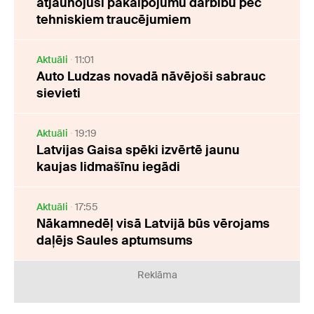
atjaunojusi pakalpojumu darbību pēc
tehniskiem traucējumiem
Aktuāli
11:01
Auto Ludzas novadā nāvējoši sabrauc
sievieti
Aktuāli
19:19
Latvijas Gaisa spēki izvērtē jaunu
kaujas lidmašīnu iegādi
Aktuāli
17:55
Nākamnedēļ visā Latvijā būs vērojams
daļējs Saules aptumsums
Reklāma