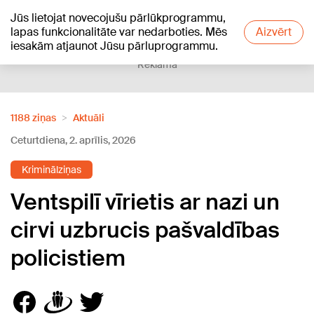
Jūs lietojat novecojušu pārlūkprogrammu,
+23
°C
lapas funkcionalitāte var nedarboties. Mēs
Aizvērt
iesakām atjaunot Jūsu pārluprogrammu.
Reklāma
1188 ziņas
Aktuāli
Ceturtdiena, 2. aprīlis, 2026
Kriminālziņas
Ventspilī vīrietis ar nazi un
cirvi uzbrucis pašvaldības
policistiem