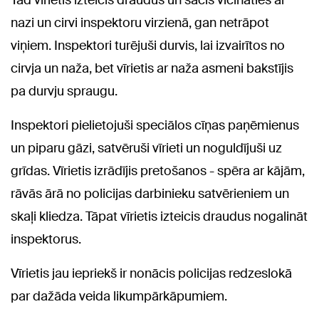
Tad vīrietis izteicis draudus un sācis vicināties ar
nazi un cirvi inspektoru virzienā, gan netrāpot
viņiem. Inspektori turējuši durvis, lai izvairītos no
cirvja un naža, bet vīrietis ar naža asmeni bakstījis
pa durvju spraugu.
Inspektori pielietojuši speciālos cīņas paņēmienus
un piparu gāzi, satvēruši vīrieti un noguldījuši uz
grīdas. Vīrietis izrādījis pretošanos - spēra ar kājām,
rāvās ārā no policijas darbinieku satvērieniem un
skaļi kliedza. Tāpat vīrietis izteicis draudus nogalināt
inspektorus.
Vīrietis jau iepriekš ir nonācis policijas redzeslokā
par dažāda veida likumpārkāpumiem.