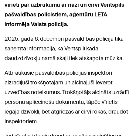
vīrieti par uzbrukumu ar nazi un cirvi Ventspils
pašvaldības policistiem, aģentūru LETA
informēja Valsts policija.
2025. gada 6. decembrī pašvaldības policijā tika
saņemta informācija, ka Ventspilī kādā
daudzdzīvokļu namā skaļi tiek atskaņota mūzika.
Atbraukušie pašvaldības policijas inspektori
aizrādījuši trokšņotājam un aicinājuši ievērot
uzvedības noteikumus. Trokšņotājs aicināts uzrādīt
personu apliecinošu dokumentu, tāpēc vīrietis
iegāja dzīvoklī, bet atgriezās ar cirvi rokās, draudot
inspektoriem.