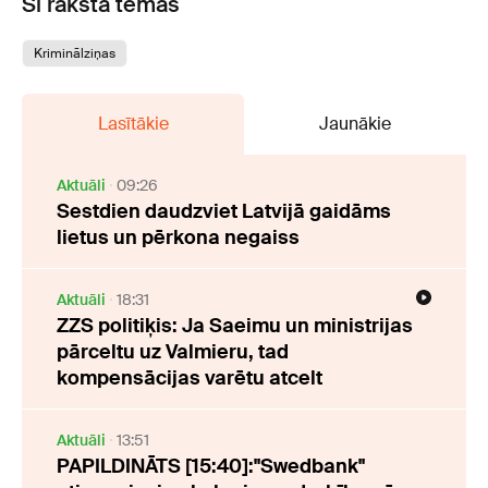
Šī raksta tēmas
Kriminālziņas
Lasītākie
Jaunākie
Aktuāli
09:26
Sestdien daudzviet Latvijā gaidāms
lietus un pērkona negaiss
Aktuāli
18:31
ZZS politiķis: Ja Saeimu un ministrijas
pārceltu uz Valmieru, tad
kompensācijas varētu atcelt
Aktuāli
13:51
PAPILDINĀTS [15:40]:"Swedbank"