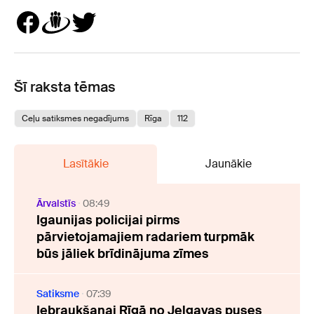
Šī raksta tēmas
Ceļu satiksmes negadījums
Rīga
112
Lasītākie
Jaunākie
Ārvalstīs
08:49
Igaunijas policijai pirms
pārvietojamajiem radariem turpmāk
būs jāliek brīdinājuma zīmes
Satiksme
07:39
Iebraukšanai Rīgā no Jelgavas puses