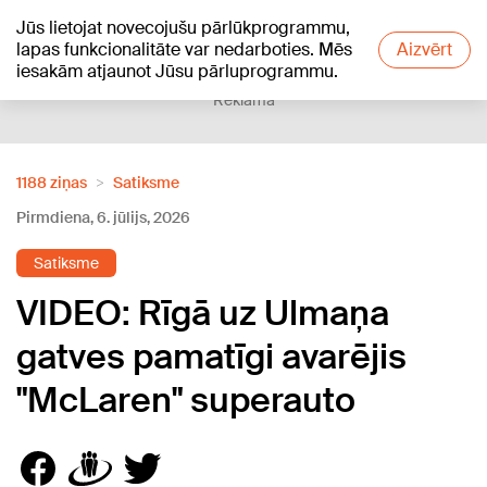
Jūs lietojat novecojušu pārlūkprogrammu,
+19
°C
lapas funkcionalitāte var nedarboties. Mēs
Aizvērt
iesakām atjaunot Jūsu pārluprogrammu.
Reklāma
1188 ziņas
Satiksme
Pirmdiena, 6. jūlijs, 2026
Satiksme
VIDEO: Rīgā uz Ulmaņa
gatves pamatīgi avarējis
"McLaren" superauto