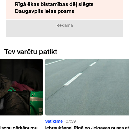
Rīgā ēkas bīstamības dēļ slēgts
Daugavpils ielas posms
Reklāma
Tev varētu patikt
Satiksme
07:39
Satik
umu
Iebraukšanai Rīgā no Jelgavas puses atvērts
Vissv