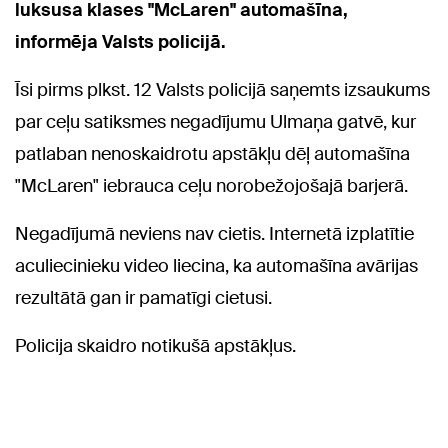
luksusa klases "McLaren" automašīna,
informēja Valsts policijā.
Īsi pirms plkst. 12 Valsts policijā saņemts izsaukums
par ceļu satiksmes negadījumu Ulmaņa gatvē, kur
patlaban nenoskaidrotu apstākļu dēļ automašīna
"McLaren" iebrauca ceļu norobežojošajā barjerā.
Negadījumā neviens nav cietis. Internetā izplatītie
aculiecinieku video liecina, ka automašīna avārijas
rezultātā gan ir pamatīgi cietusi.
Policija skaidro notikušā apstākļus.