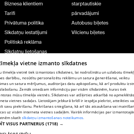
Biznesa klientiem
starptautiskie
Tarifi
pārvadājumi
Privātuma politika
Autobusu biļetes
Sīkdatņu iestatījumi
Vilcienu biļetes
Politiskā reklāma
Sīkdatņu lietošanas
noteikumi
 tīmekļa vietne izmanto sīkdatnes
Komentāru pievienošana
 tīmekļa vietnē tiek izmantotas sīkdatnes, lai nodrošinātu un uzlabotu tīmek
nes darbību., nosūtītu personalizētu reklāmu un satura ģenerēšanai, veiktu
āmas un satura mērījumus, auditorijas datu apkopošanu, kā arī produktu izst
TV programma
zlabošanu. Zemāk sniedzam informāciju par visām sīkdatnēm, kuras tiek
Līguma noteikumi
ntotas mūsu tīmekļa vietnēs. Sīkdatnes var atšķirties atkarībā no apmeklētā
rneta vietnes sadaļas. Lietotājam jebkurā brīdī ir iespēja piekrist, atteikties va
360 Ziņu kontakti
īt savu piekrišanu. Piekrišanas sniegšana, kā arī tās atsaukšana vai mainīša
ecas uz visām interneta vietnes sadaļām. Vairāk informācijas par izmantotaj
Helio Media
atnēm skatīt
sīkdatņu izmantošanas noteikumos.
ĪT VISUS PARTNERUS
(1718) →
Portāla palīdzības dienests: e-pasts -
info@1188.lv