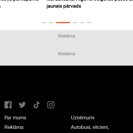
jaunais pārvads
uzņem
un vi
Reklāma
Reklāma
Par mums
Uzņēmumi
Reklāma
Autobusi, vilcieni,