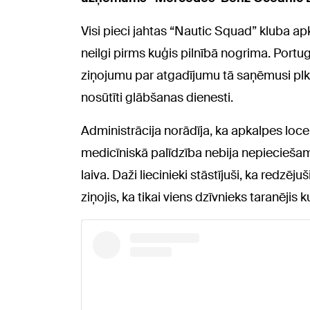
Visi pieci jahtas “Nautic Squad” kluba apka
neilgi pirms kuģis pilnībā nogrima. Portu
ziņojumu par atgadījumu tā saņēmusi plks
nosūtīti glābšanas dienesti.
Administrācija norādīja, ka apkalpes loce
medicīniskā palīdzība nebija nepieciešama
laiva. Daži liecinieki stāstījuši, ka redzē
ziņojis, ka tikai viens dzīvnieks taranējis k