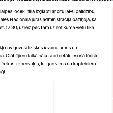
lpes locekļi tika izglābti ar citu laivu palīdzību,
gāles Nacionālā jūras administrācija paziņoja, ka
t. 12.30, uzreiz pēc tam uz notikuma vietu tika
kļi nav guvuši fiziskus ievainojumus un
. Glābējiem talkā nākusi arī netālu esošā tūristu
juši četrus zobenvaļus, lai gan viens no kapteiņiem
uģi.