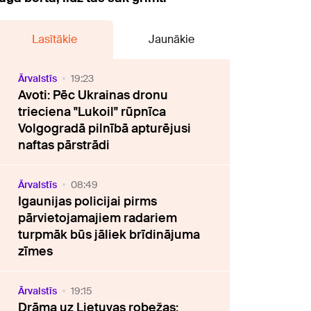
Lasītākie
Jaunākie
Ārvalstīs
19:23
Avoti: Pēc Ukrainas dronu
trieciena "Lukoil" rūpnīca
Volgogradā pilnībā apturējusi
naftas pārstrādi
Ārvalstīs
08:49
Igaunijas policijai pirms
pārvietojamajiem radariem
turpmāk būs jāliek brīdinājuma
zīmes
Ārvalstīs
19:15
Drāma uz Lietuvas robežas: