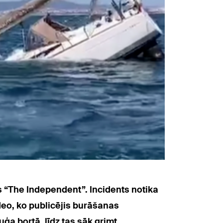
 “The Independent”. Incidents notika
ideo, ko publicējis burāšanas
 bortā, līdz tas sāk grimt.