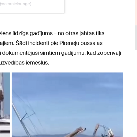
viens līdzīgs gadījums – no otras jahtas tika
ušajiem. Šādi incidenti pie Pireneju pussalas
ki dokumentējuši simtiem gadījumu, kad zobenvaļi
 uzvedības iemeslus.