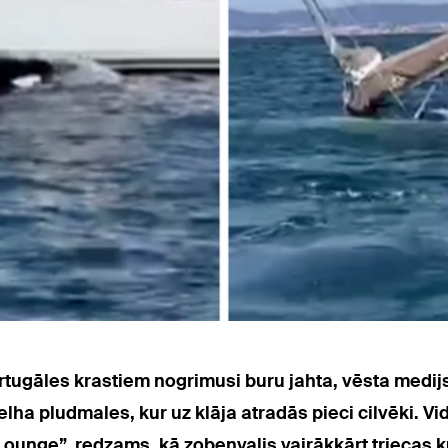
ugāles krastiem nogrimusi buru jahta, vēsta medijs
elha pludmales, kur uz klāja atradās pieci cilvēki. V
e”, redzams, kā zobenvalis vairākkārt triecas kuģa