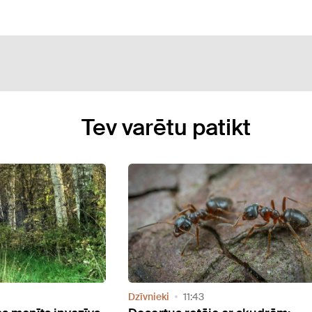
Tev varētu patikt
Dzīvnieki
16:05