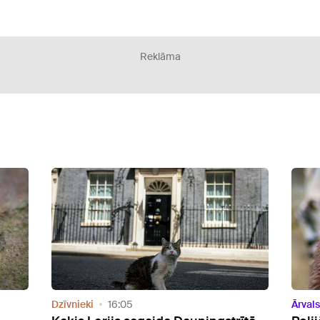
Reklāma
Ārvalstīs
16:37
360 Z