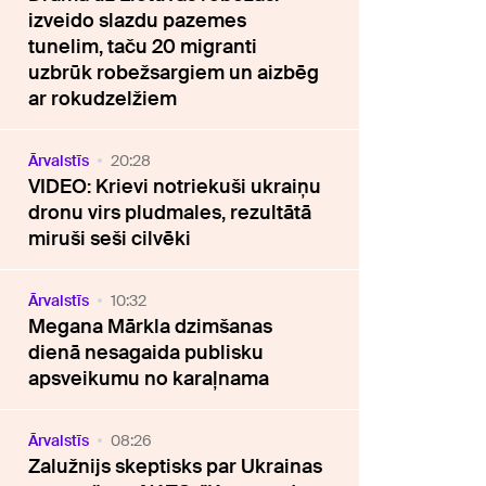
izveido slazdu pazemes
tunelim, taču 20 migranti
uzbrūk robežsargiem un aizbēg
ar rokudzelžiem
Ārvalstīs
20:28
VIDEO: Krievi notriekuši ukraiņu
dronu virs pludmales, rezultātā
miruši seši cilvēki
Ārvalstīs
10:32
Megana Mārkla dzimšanas
dienā nesagaida publisku
apsveikumu no karaļnama
Ārvalstīs
08:26
Zalužnijs skeptisks par Ukrainas