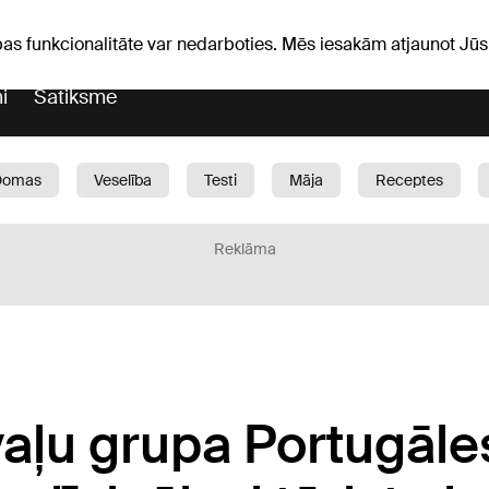
iņas
Horoskopi
pas funkcionalitāte var nedarboties. Mēs iesakām atjaunot J
i
Satiksme
Domas
Veselība
Testi
Māja
Receptes
Bērni
Auto
1188 play
Sports
Bizness
Reklāma
ļu grupa Portugāles