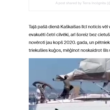
Tajā pašā dienā Kaškaišas līcī noticis vēl 
evakuēti četri cilvēki, arī šoreiz bez ciet
novēroti jau kopš 2020. gada, un pētnie
triekušies kuģos, mēģinot noskaidrot šīs