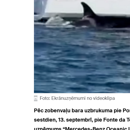
Foto: Ekrānuzņēmumi no videoklipa
Pēc zobenvaļu bara uzbrukuma pie Port
sestdien, 13. septembrī, pie Fonte da T
uzņēmums “Mercedes-Benz Oceanic Loung