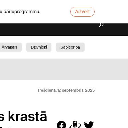
ūsu pārluprogrammu.
Aizvērt
Ārvalstīs
Dzīvnieki
Sabiedrība
Dārzs
Trešdiena, 17. septembris, 2025
 krastā