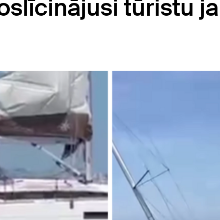
slīcinājusi tūristu j