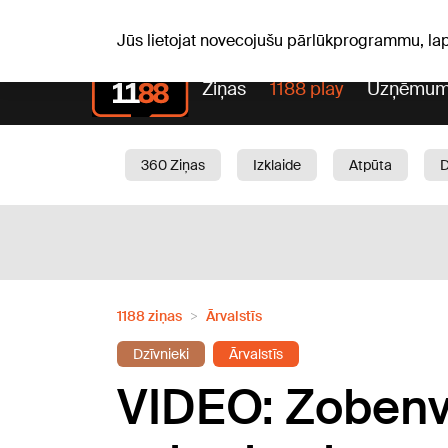
Laika z
C, 06.08.2026.
+19
°C
Aisma, Askolds
Jūs lietojat novecojušu pārlūkprogrammu, la
Ziņas
1188 play
Uzņēmum
360 Ziņas
Izklaide
Atpūta
Aktuāli
Satiksme
Skaistumam
1188 ziņas
Ārvalstīs
Dzīvnieki
Ārvalstīs
VIDEO: Zobenva