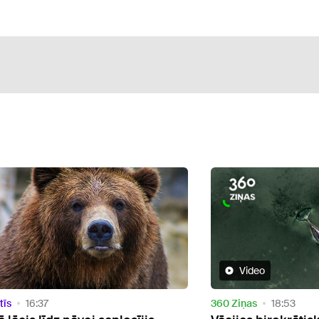
Video
iņas
18:53
Ārvalstīs
21:39