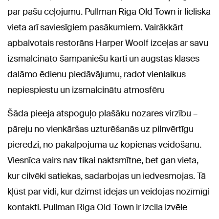
par pašu ceļojumu. Pullman Riga Old Town ir lieliska
vieta arī saviesīgiem pasākumiem. Vairākkārt
apbalvotais restorāns Harper Woolf izceļas ar savu
izsmalcināto šampaniešu karti un augstas klases
dalāmo ēdienu piedāvājumu, radot vienlaikus
nepiespiestu un izsmalcinātu atmosfēru
Šāda pieeja atspoguļo plašāku nozares virzību –
pāreju no vienkāršas uzturēšanās uz pilnvērtīgu
pieredzi, no pakalpojuma uz kopienas veidošanu.
Viesnīca vairs nav tikai naktsmītne, bet gan vieta,
kur cilvēki satiekas, sadarbojas un iedvesmojas. Tā
kļūst par vidi, kur dzimst idejas un veidojas nozīmīgi
kontakti. Pullman Riga Old Town ir izcila izvēle