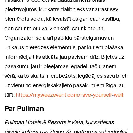
Pasākums iecerēts kā daudzdimensionāls
piedzīvojums, kur katrs dalībnieks var atrast sev
piemērotu veidu, kā iesaistīties gan caur kustību,
gan caur mieru vai vienkārši caur klātbūtni.
Organizatori sola arī papildu pārsteigumus un
unikālus pieredzes elementus, par kuriem plašāka
informācija tiks atklāta jau pavisam drīz. Biļetes uz
pasākumu jau ir pieejamas iegādei, taču jāņem
vērā, ka to skaits ir ierobežots, iegādājies savu biļeti
uz vienu no enerģiskākajiem pasākumiem Rīgā jau
tūlīt:
https://my.weezevent.com/rave-yourself-well
Par Pullman
Pullman Hotels & Resorts ir vieta, kur satiekas
cilvēki, kultūras un idejas. Kā platforma sabiedriskai