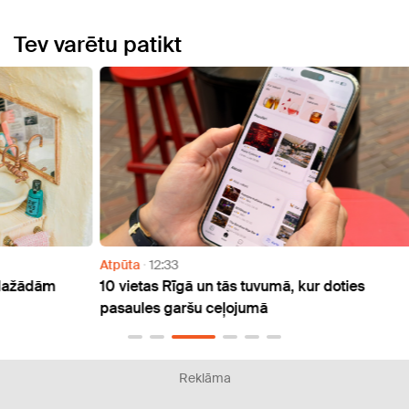
Tev varētu patikt
Atpūta
12:33
Atpūt
m
10 vietas Rīgā un tās tuvumā, kur doties
Jau š
pasaules garšu ceļojumā
svinē
Reklāma