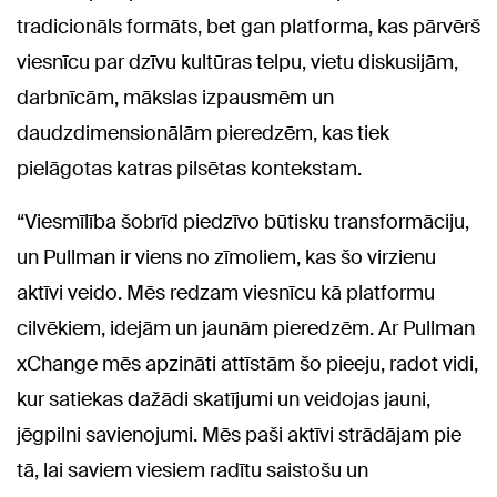
tradicionāls formāts, bet gan platforma, kas pārvērš
viesnīcu par dzīvu kultūras telpu, vietu diskusijām,
darbnīcām, mākslas izpausmēm un
daudzdimensionālām pieredzēm, kas tiek
pielāgotas katras pilsētas kontekstam.
“Viesmīlība šobrīd piedzīvo būtisku transformāciju,
un Pullman ir viens no zīmoliem, kas šo virzienu
aktīvi veido. Mēs redzam viesnīcu kā platformu
cilvēkiem, idejām un jaunām pieredzēm. Ar Pullman
xChange mēs apzināti attīstām šo pieeju, radot vidi,
kur satiekas dažādi skatījumi un veidojas jauni,
jēgpilni savienojumi. Mēs paši aktīvi strādājam pie
tā, lai saviem viesiem radītu saistošu un