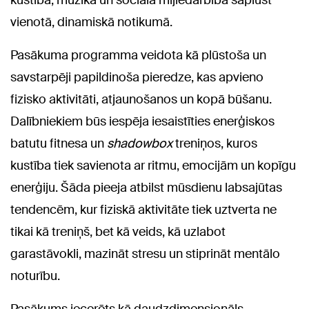
kustība, mūzika un sociālā mijiedarbība saplūst
vienotā, dinamiskā notikumā.
Pasākuma programma veidota kā plūstoša un
savstarpēji papildinoša pieredze, kas apvieno
fizisko aktivitāti, atjaunošanos un kopā būšanu.
Dalībniekiem būs iespēja iesaistīties enerģiskos
batutu fitnesa un
shadowbox
treniņos, kuros
kustība tiek savienota ar ritmu, emocijām un kopīgu
enerģiju. Šāda pieeja atbilst mūsdienu labsajūtas
tendencēm, kur fiziskā aktivitāte tiek uztverta ne
tikai kā treniņš, bet kā veids, kā uzlabot
garastāvokli, mazināt stresu un stiprināt mentālo
noturību.