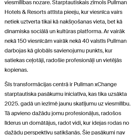
viesmīlības nozare. Starptautiskais zīmols Pullman
Hotels & Resorts attīsta pieeju, kur viesnīca vairs
netiek uztverta tikai kā nakšņošanas vieta, bet kā
dinamiska sociālā un kultūras platforma. Ar vairāk
nekā 150 viesnīcām vairāk nekā 40 valstīs Pullman
darbojas kā globāls savienojumu punkts, kur
satiekas ceļotāji, radošie profesionāļi un vietējās
kopienas.
Šīs transformācijas centrā ir Pullman xChange
starptautiska pasākumu iniciatīva, kas tika uzsākta
2025. gadā un iezīmē jaunu skatījumu uz viesmīlību.
Tā apvieno dažādu jomu profesionāļus, radošos
līderus un domātājus, radot vidi, kur idejas rodas no
dažādu perspektīvu satikšanās. Šie pasākumi nav