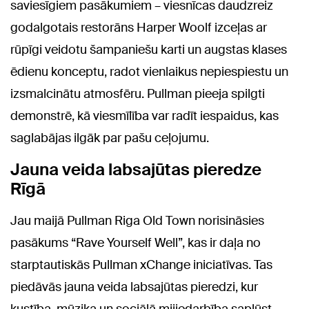
saviesīgiem pasākumiem – viesnīcas daudzreiz
godalgotais restorāns Harper Woolf izceļas ar
rūpīgi veidotu šampaniešu karti un augstas klases
ēdienu konceptu, radot vienlaikus nepiespiestu un
izsmalcinātu atmosfēru. Pullman pieeja spilgti
demonstrē, kā viesmīlība var radīt iespaidus, kas
saglabājas ilgāk par pašu ceļojumu.
Jauna veida labsajūtas pieredze
Rīgā
Jau maijā Pullman Riga Old Town norisināsies
pasākums “Rave Yourself Well”, kas ir daļa no
starptautiskās Pullman xChange iniciatīvas. Tas
piedāvās jauna veida labsajūtas pieredzi, kur