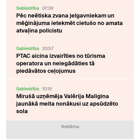
Sabiedrība
07:39
Pēc neētiska zvana jelgavniekam un
mēģinājuma ietekmēt cietušo no amata
atvaļina policistu
Sabiedrība
20:57
PTAC aicina izvairīties no tūrisma
operatora un neiegādāties tā
piedāvātos ceļojumus
Sabiedrība
10:19
Mirušā uzņēmēja Valērija Maligina
jaunākā meita nonākusi uz apsūdzēto
sola
Reklāma