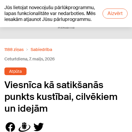
Jūs lietojat novecojušu pārlūkprogrammu,
+20
°C
lapas funkcionalitāte var nedarboties. Mēs
Aizvērt
iesakām atjaunot Jūsu pārluprogrammu.
Reklāma
1188 ziņas
Sabiedrība
Ceturtdiena, 7. maijs, 2026
Atpūta
Viesnīca kā satikšanās
punkts kustībai, cilvēkiem
un idejām