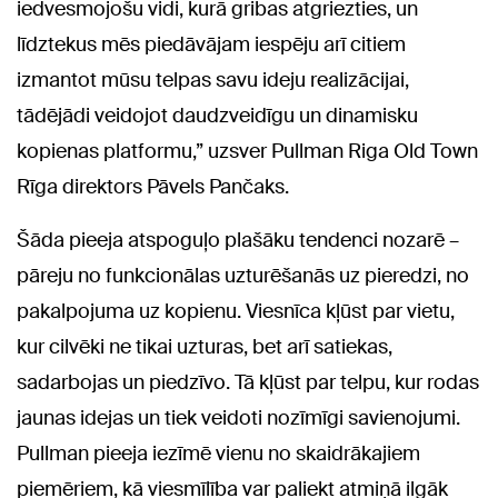
iedvesmojošu vidi, kurā gribas atgriezties, un
līdztekus mēs piedāvājam iespēju arī citiem
izmantot mūsu telpas savu ideju realizācijai,
tādējādi veidojot daudzveidīgu un dinamisku
kopienas platformu,” uzsver Pullman Riga Old Town
Rīga direktors Pāvels Pančaks.
Šāda pieeja atspoguļo plašāku tendenci nozarē –
pāreju no funkcionālas uzturēšanās uz pieredzi, no
pakalpojuma uz kopienu. Viesnīca kļūst par vietu,
kur cilvēki ne tikai uzturas, bet arī satiekas,
sadarbojas un piedzīvo. Tā kļūst par telpu, kur rodas
jaunas idejas un tiek veidoti nozīmīgi savienojumi.
Pullman pieeja iezīmē vienu no skaidrākajiem
piemēriem, kā viesmīlība var paliekt atmiņā ilgāk