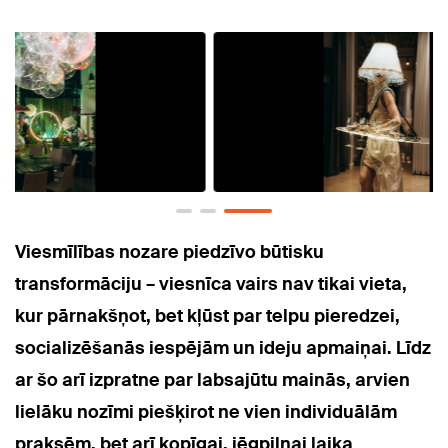
Viesmīlības nozare piedzīvo būtisku
transformāciju – viesnīca vairs nav tikai vieta,
kur pārnakšņot, bet kļūst par telpu pieredzei,
socializēšanās iespējām un ideju apmaiņai. Līdz
ar šo arī izpratne par labsajūtu mainās, arvien
lielāku nozīmi piešķirot ne vien individuālām
praksēm, bet arī kopīgai, jēgpilnai laika