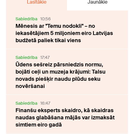
Lasītākie
Jaunākie
Sabiedrība
10:56
Mēnesis ar "Temu nodokli" – no
iekasētājiem 5 miljoniem eiro Latvijas
budžetā paliek tikai viens
Sabiedrība
17:47
Ūdens sešreiz pārsniedzis normu,
bojāti ceļi un muzeja krājumi: Talsu
novads piešķir naudu plūdu seku
novēršanai
Sabiedrība
16:47
Finanšu eksperts skaidro, kā skaidras
naudas glabāšana mājās var izmaksāt
simtiem eiro gadā