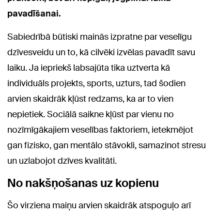
pavadīšanai.
Sabiedrībā būtiski mainās izpratne par veselīgu
dzīvesveidu un to, kā cilvēki izvēlas pavadīt savu
laiku. Ja iepriekš labsajūta tika uztverta kā
individuāls projekts, sports, uzturs, tad šodien
arvien skaidrāk kļūst redzams, ka ar to vien
nepietiek. Sociālā saikne kļūst par vienu no
nozīmīgākajiem veselības faktoriem, ietekmējot
gan fizisko, gan mentālo stāvokli, samazinot stresu
un uzlabojot dzīves kvalitāti.
No nakšņošanas uz kopienu
Šo virziena maiņu arvien skaidrāk atspoguļo arī