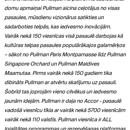
domu apmaiņai Pullman aicina ceļotājus no visas
pasaules, mūsdienu vizionārus satikties un
sadarboties telpās, kas iedvesmo inovācijām.
Vairāk nekā 150 viesnīcas visā pasaulē darbojas kā
kultūras telpas pasaules populārākajos galamērķos
– sākot no Pullman Paris Montparnasse līdz Pullman
Singapore Orchard un Pullman Maldives
Maamutaa. Pirms vairāk nekā 150 gadiem tika
dibināts Pullman ar atvērtu skatījumu uz pasauli.
Šobrīd tas joprojām vieno cilvēkus un iedvesmo
jaunām idejām. Pullman ir daļa no Accor - pasaulē
vadošā viesnīcu tīkla ar vairāk nekā 5700 viesnīcām
vairāk nekā 110 valstīs. Pullman viesnīca ir ALL
lojalitātes programmas un rezervēšanas platformas