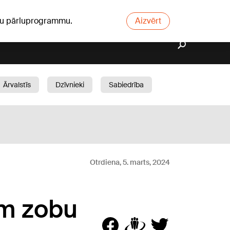
ūsu pārluprogrammu.
Aizvērt
Ārvalstīs
Dzīvnieki
Sabiedrība
Dārzs
Otrdiena, 5. marts, 2024
ām zobu