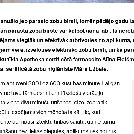
anuālo jeb parasto zobu birsti, tomēr pēdējo gadu lai
 gan parastā zobu birste var kalpot gana labi, tā nereti
pējams vieglāk un efektīvāk atbrīvoties no aplikuma, 
em vērā, izvēloties elektrisko zobu birsti, un kā pa
eku tīkla Apotheka sertificētā farmaceite Alīna Fle
, sertificētā zobu higiēniste Māra Užbale.
cam aptuveni 300 līdz 600 kustības minūtē. Lai gan
av ne tuvu tām desmitiem tūkstošu vibrāciju
tā vienā divu minūšu tīrīšanas reizē izdara tik
būtu iespējams vien mēneša laikā. Tie, kuri
entē gan īpaši izteiktu tīrības sajūtu, gan ērtumu -
rīšanu bez liekas piepūles, aplikums tiek notīrīts