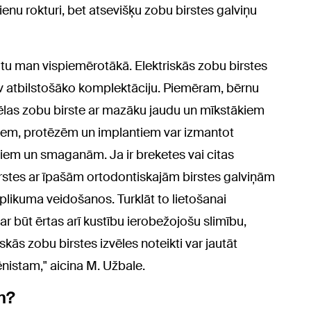
 vienu rokturi, bet atsevišķu zobu birstes galviņu
būtu man vispiemērotākā. Elektriskās zobu birstes
 sev atbilstošāko komplektāciju. Piemēram, bērnu
vēlas zobu birste ar mazāku jaudu un mīkstākiem
obiem, protēzēm un implantiem var izmantot
biem un smaganām. Ja ir breketes vai citas
birstes ar īpašām ortodontiskajām birstes galviņām
plikuma veidošanos. Turklāt to lietošanai
 būt ērtas arī kustību ierobežojošu slimību,
skās zobu birstes izvēles noteikti var jautāt
istam," aicina M. Užbale.
m?