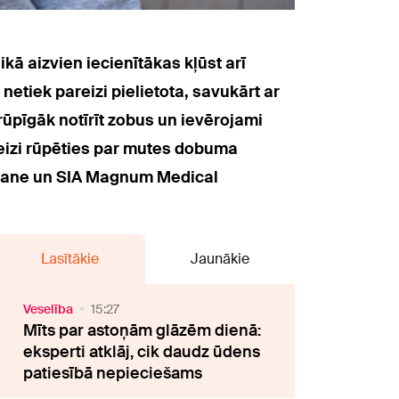
kā aizvien iecienītākas kļūst arī
 netiek pareizi pielietota, savukārt ar
rūpīgāk notīrīt zobus un ievērojami
reizi rūpēties par mutes dobuma
išmane un SIA Magnum Medical
Lasītākie
Jaunākie
Veselība
15:27
Mīts par astoņām glāzēm dienā:
eksperti atklāj, cik daudz ūdens
patiesībā nepieciešams