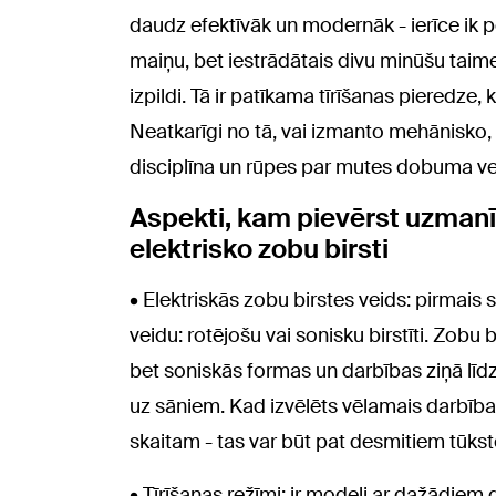
daudz efektīvāk un modernāk - ierīce ik
maiņu, bet iestrādātais divu minūšu taime
izpildi. Tā ir patīkama tīrīšanas pieredze,
Neatkarīgi no tā, vai izmanto mehānisko, v
disciplīna un rūpes par mutes dobuma ves
Aspekti, kam pievērst uzmanī
elektrisko zobu birsti
• Elektriskās zobu birstes veids: pirmais s
veidu: rotējošu vai sonisku birstīti. Zobu 
bet soniskās formas un darbības ziņā līdz
uz sāniem. Kad izvēlēts vēlamais darbības
skaitam - tas var būt pat desmitiem tūkst
• Tīrīšanas režīmi: ir modeļi ar dažādiem