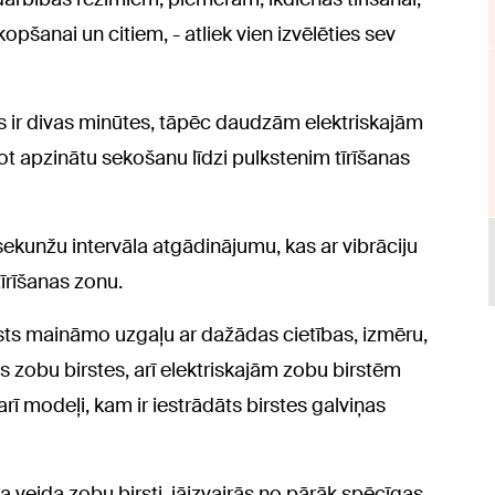
opšanai un citiem, - atliek vien izvēlēties sev
iks ir divas minūtes, tāpēc daudzām elektriskajām
pot apzinātu sekošanu līdzi pulkstenim tīrīšanas
0 sekunžu intervāla atgādinājumu, kas ar vibrāciju
tīrīšanas zonu.
āsts maināmo uzgaļu ar dažādas cietības, izmēru,
 zobu birstes, arī elektriskajām zobu birstēm
arī modeļi, kam ir iestrādāts birstes galviņas
a veida zobu birsti, jāizvairās no pārāk spēcīgas