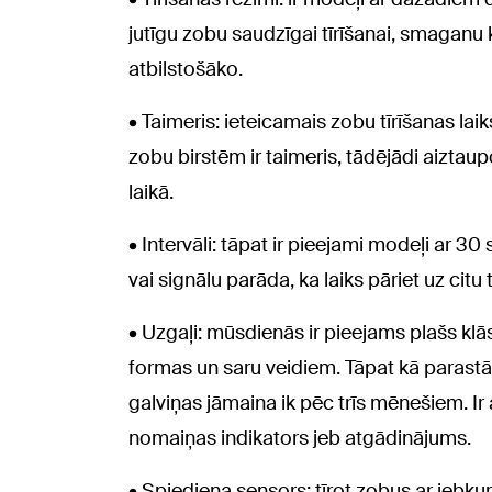
jutīgu zobu saudzīgai tīrīšanai, smaganu k
atbilstošāko.
• Taimeris: ieteicamais zobu tīrīšanas la
zobu birstēm ir taimeris, tādējādi aiztau
laikā.
• Intervāli: tāpat ir pieejami modeļi ar 3
vai signālu parāda, ka laiks pāriet uz citu 
• Uzgaļi: mūsdienās ir pieejams plašs kl
formas un saru veidiem. Tāpat kā parastās
galviņas jāmaina ik pēc trīs mēnešiem. Ir 
nomaiņas indikators jeb atgādinājums.
• Spiediena sensors: tīrot zobus ar jebkur