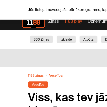
S, 08.08.2026.
+15
°C
Mudīte, Vladislava, Vladisl
Jūs lietojat novecojušu pārlūkprogrammu, la
Ziņas
1188 play
Uzņēmum
360 Ziņas
Izklaide
Atpūta
Aktuāli
Satiksme
Skaistumam
1188 ziņas
Veselība
Veselība
Viss, kas tev j