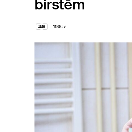
birstēm
1188.lv