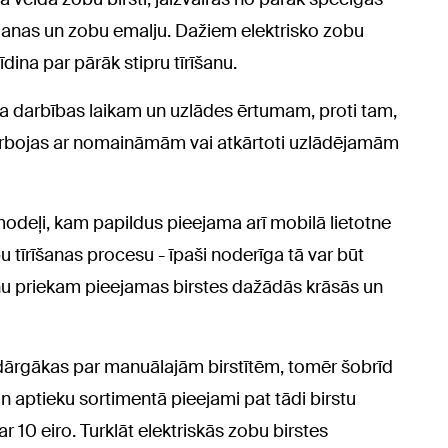
aganas un zobu emalju. Dažiem elektrisko zobu
īdina par pārāk stipru tīrīšanu.
a darbības laikam un uzlādes ērtumam, proti tam,
 darbojas ar nomaināmām vai atkārtoti uzlādējamām
u modeļi, kam papildus pieejama arī mobilā lietotne
bu tīrīšanas procesu - īpaši noderīga tā var būt
u priekam pieejamas birstes dažādās krāsās un
ir dārgākas par manuālajām birstītēm, tomēr šobrīd
un aptieku sortimentā pieejami pat tādi birstu
 10 eiro. Turklāt elektriskās zobu birstes