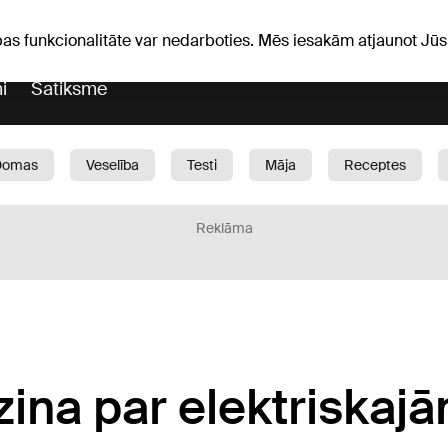
Laika ziņas
Horoskopi
avs
pas funkcionalitāte var nedarboties. Mēs iesakām atjaunot J
i
Satiksme
Domas
Veselība
Testi
Māja
Receptes
Bērni
Auto
1188 play
Sports
Bizness
Reklāma
āzina par elektriskaj