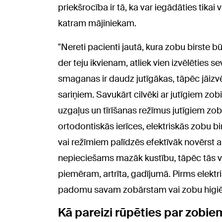
priekšrocība ir tā, ka var iegādāties tikai
katram mājiniekam.
"Nereti pacienti jautā, kura zobu birste 
der teju ikvienam, atliek vien izvēlēties
smaganas ir daudz jutīgākas, tāpēc jāiz
sariņiem. Savukārt cilvēki ar jutīgiem z
uzgaļus un tīrīšanas režīmus jutīgiem zo
ortodontiskās ierīces, elektriskās zobu 
vai režīmiem palīdzēs efektīvāk novērst a
nepieciešams mazāk kustību, tāpēc tās var
piemēram, artrīta, gadījumā. Pirms elektri
padomu savam zobārstam vai zobu higiēn
Kā pareizi rūpēties par zobie