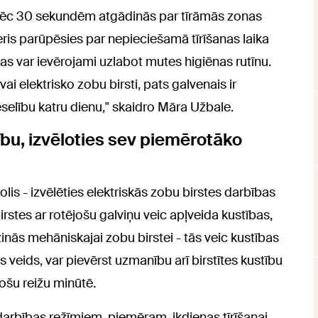
 pēc 30 sekundēm atgādinās par tīrāmās zonas
ris parūpēsies par nepieciešamā tīrīšanas laika
 kas var ievērojami uzlabot mutes higiēnas rutīnu.
ai elektrisko zobu birsti, pats galvenais ir
elību katru dienu," skaidro Māra Užbale.
bu, izvēloties sev piemērotāko
olis - izvēlēties elektriskās zobu birstes darbības
birstes ar rotējošu galviņu veic apļveida kustības,
inās mehāniskajai zobu birstei - tās veic kustības
 veids, var pievērst uzmanību arī birstītes kustību
ošu reižu minūtē.
 darbības režīmiem, piemēram, ikdienas tīrīšanai,