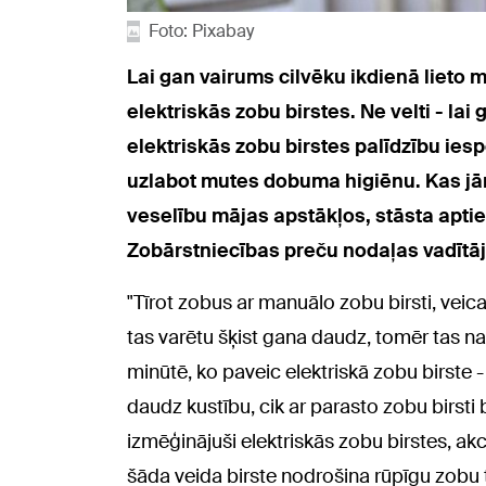
Foto: Pixabay
Lai gan vairums cilvēku ikdienā lieto m
elektriskās zobu birstes. Ne velti - lai
elektriskās zobu birstes palīdzību ies
uzlabot mutes dobuma higiēnu. Kas jāņ
veselību mājas apstākļos, stāsta apti
Zobārstniecības preču nodaļas vadītāja
"Tīrot zobus ar manuālo zobu birsti, vei
tas varētu šķist gana daudz, tomēr tas n
minūtē, ko paveic elektriskā zobu birste - 
daudz kustību, cik ar parasto zobu birsti 
izmēģinājuši elektriskās zobu birstes, akc
šāda veida birste nodrošina rūpīgu zobu tī