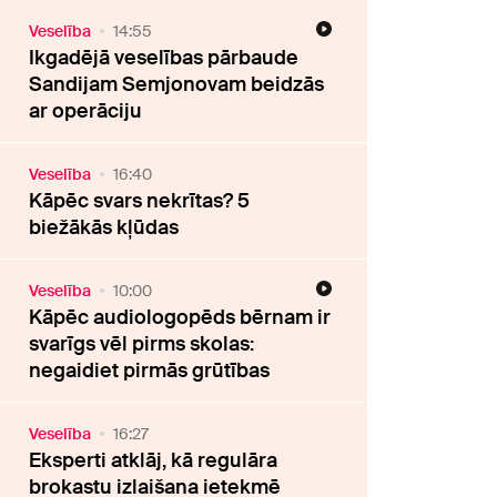
Veselība
14:55
Ikgadējā veselības pārbaude
Sandijam Semjonovam beidzās
ar operāciju
Veselība
16:40
Kāpēc svars nekrītas? 5
biežākās kļūdas
Veselība
10:00
Kāpēc audiologopēds bērnam ir
svarīgs vēl pirms skolas:
negaidiet pirmās grūtības
Veselība
16:27
Eksperti atklāj, kā regulāra
brokastu izlaišana ietekmē