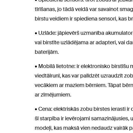
tīrīšanas, jo tādā veidā var savainot sm
birstu veidiem ir spiediena sensori, kas br
• Uzlāde: jāpievērš uzmanība akumulator
vai birstīte uzlādējama ar adapteri, vai
baterijām.
• Mobilā lietotne: ir elektronisko birstīš
viedtālrunī, kas var palīdzēt uzraudzīt zo
vecākiem ar maziem bērniem. Tāpat bērn
ar zīmējumiem.
• Cena: elektriskās zobu birstes ierasti 
šī starpība ir ievērojami samazinājusies, 
modeļi, kas maksā vien nedaudz vairāk par