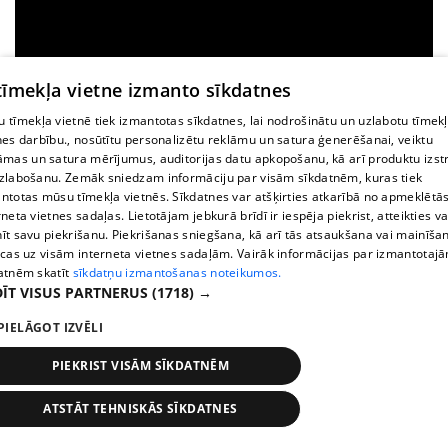
 tīmekļa vietne izmanto sīkdatnes
 tīmekļa vietnē tiek izmantotas sīkdatnes, lai nodrošinātu un uzlabotu tīmek
nes darbību., nosūtītu personalizētu reklāmu un satura ģenerēšanai, veiktu
āmas un satura mērījumus, auditorijas datu apkopošanu, kā arī produktu izst
zlabošanu. Zemāk sniedzam informāciju par visām sīkdatnēm, kuras tiek
ntotas mūsu tīmekļa vietnēs. Sīkdatnes var atšķirties atkarībā no apmeklētā
rneta vietnes sadaļas. Lietotājam jebkurā brīdī ir iespēja piekrist, atteikties va
īt savu piekrišanu. Piekrišanas sniegšana, kā arī tās atsaukšana vai mainīša
ecas uz visām interneta vietnes sadaļām. Vairāk informācijas par izmantotaj
atnēm skatīt
sīkdatņu izmantošanas noteikumos.
ĪT VISUS PARTNERUS
(1718) →
PIELĀGOT IZVĒLI
PIEKRIST VISĀM SĪKDATNĒM
Somijas grupa "Lordi" 2006. gadā izdarīja to, ko
daudzi negaidīja – uz Eirovīzijas skatuves atveda
ATSTĀT TEHNISKĀS SĪKDATNES
Ziņas
Meklēt
1188 play
Satiksme
Vairāk
pilnu monstru rokšovu un uzvarēja. Smagie kostīmi,