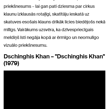
priekšnesums – lai gan pati dziesma par cirkus
klaunu izklausās rotaļīgi, skatītāju ieskatā uz
skatuves esošais klauns drīkāk licies biedējošs nekā
mīlīgs. Vairākums uzsvēra, ka dzīvespriecīgais
meldiņš īsti negāja kopā ar ērmīgo un neomulīgo
vizuālo priekšnesumu.
Dschinghis Khan – "Dschinghis Khan"
(1979)