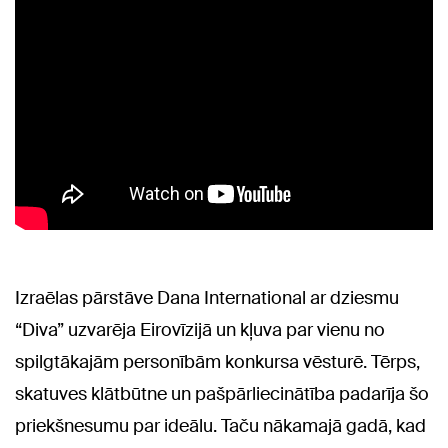
Izraēlas pārstāve Dana International ar dziesmu
“Diva” uzvarēja Eirovīzijā un kļuva par vienu no
spilgtākajām personībām konkursa vēsturē. Tērps,
skatuves klātbūtne un pašpārliecinātība padarīja šo
priekšnesumu par ideālu. Taču nākamajā gadā, kad