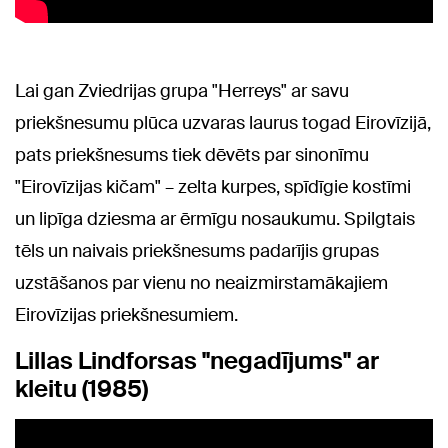
Lai gan Zviedrijas grupa "Herreys" ar savu
priekšnesumu plūca uzvaras laurus togad Eirovīzijā,
pats priekšnesums tiek dēvēts par sinonīmu
"Eirovīzijas kičam" – zelta kurpes, spīdīgie kostīmi
un lipīga dziesma ar ērmīgu nosaukumu. Spilgtais
tēls un naivais priekšnesums padarījis grupas
uzstāšanos par vienu no neaizmirstamākajiem
Eirovīzijas priekšnesumiem.
Lillas Lindforsas "negadījums" ar
kleitu (1985)