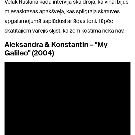
Vēlāk Ruslana kādā intervijā skaidroja, ka viņai bijusi
miesaskrāsas apakšveļa, kas spilgtajā skatuves
apgaismojumā saplūdusi ar ādas toni. Tāpēc
skatītājiem varējis šķist, ka zem kostīma nekā nav.
Aleksandra & Konstantin – "My
Galileo" (2004)