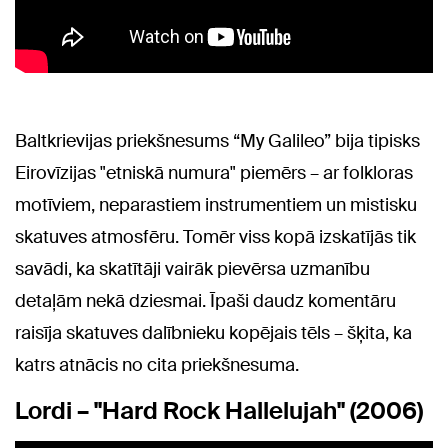
Baltkrievijas priekšnesums “My Galileo” bija tipisks
Eirovīzijas "etniskā numura" piemērs – ar folkloras
motīviem, neparastiem instrumentiem un mistisku
skatuves atmosfēru. Tomēr viss kopā izskatījās tik
savādi, ka skatītāji vairāk pievērsa uzmanību
detaļām nekā dziesmai. Īpaši daudz komentāru
raisīja skatuves dalībnieku kopējais tēls – šķita, ka
katrs atnācis no cita priekšnesuma.
Lordi – "Hard Rock Hallelujah" (2006)