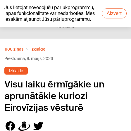
Jūs lietojat novecojušu pārlūkprogrammu,
+23
°C
lapas funkcionalitāte var nedarboties. Mēs
Aizvērt
iesakām atjaunot Jūsu pārluprogrammu.
Reklāma
1188 ziņas
Izklaide
Piektdiena, 8. maijs, 2026
Izklaide
Visu laiku ērmīgākie un
aprunātākie kuriozi
Eirovīzijas vēsturē