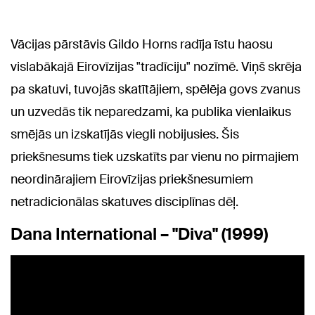
Vācijas pārstāvis Gildo Horns radīja īstu haosu
vislabākajā Eirovīzijas "tradīciju" nozīmē. Viņš skrēja
pa skatuvi, tuvojās skatītājiem, spēlēja govs zvanus
un uzvedās tik neparedzami, ka publika vienlaikus
smējās un izskatījās viegli nobijusies. Šis
priekšnesums tiek uzskatīts par vienu no pirmajiem
neordinārajiem Eirovīzijas priekšnesumiem
netradicionālas skatuves disciplīnas dēļ.
Dana International – "Diva" (1999)