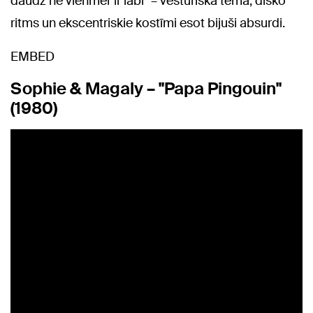
daudz ne vienmēr ir labi" – vēsturiskā tēma, disko
ritms un ekscentriskie kostīmi esot bijuši absurdi.
EMBED
Sophie & Magaly – "Papa Pingouin"
(1980)