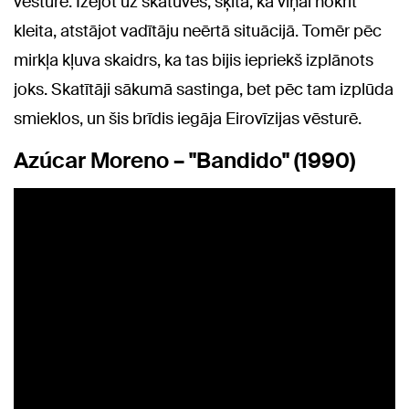
vēsturē. Izejot uz skatuves, šķita, ka viņai nokrīt
kleita, atstājot vadītāju neērtā situācijā. Tomēr pēc
mirkļa kļuva skaidrs, ka tas bijis iepriekš izplānots
joks. Skatītāji sākumā sastinga, bet pēc tam izplūda
smieklos, un šis brīdis iegāja Eirovīzijas vēsturē.
Azúcar Moreno – "Bandido" (1990)