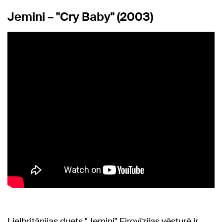
Jemini – "Cry Baby" (2003)
Lielbritānijas duets "Jemini" Eirovīzijas vēsturē ir