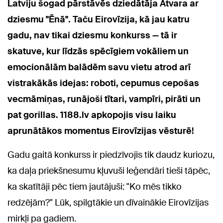
Latviju šogad pārstāvēs dziedātāja Atvara ar
dziesmu "Ēnā". Taču Eirovīzija, kā jau katru
gadu, nav tikai dziesmu konkurss — tā ir
skatuve, kur līdzās spēcīgiem vokāliem un
emocionālām balādēm savu vietu atrod arī
vistrakākās idejas: roboti, cepumus cepošas
vecmāmiņas, runājoši tītari, vampīri, pirāti un
pat gorillas. 1188.lv apkopojis visu laiku
aprunātākos momentus Eirovīzijas vēsturē!
Gadu gaitā konkurss ir piedzīvojis tik daudz kuriozu,
ka daļa priekšnesumu kļuvuši leģendāri tieši tāpēc,
ka skatītāji pēc tiem jautājuši: "Ko mēs tikko
redzējām?" Lūk, spilgtākie un dīvainākie Eirovīzijas
mirkļi pa gadiem.