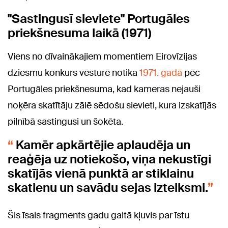
"Sastingusī sieviete" Portugāles
priekšnesuma laikā (1971)
Viens no dīvainākajiem momentiem Eirovīzijas
dziesmu konkurs vēsturē notika
1971. gadā
pēc
Portugāles priekšnesuma, kad kameras nejauši
noķēra skatītāju zālē sēdošu sievieti, kura izskatījās
pilnībā sastingusi un šokēta.
Kamēr apkārtējie aplaudēja un
reaģēja uz notiekošo, viņa nekustīgi
skatījās vienā punktā ar stiklainu
skatienu un savādu sejas izteiksmi.
Šis īsais fragments gadu gaitā kļuvis par īstu