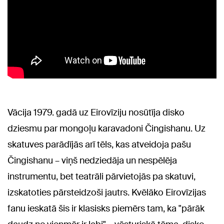
Vācija 1979. gadā uz Eirovīziju nosūtīja disko
dziesmu par mongoļu karavadoni Čingishanu. Uz
skatuves parādījās arī tēls, kas atveidoja pašu
Čingishanu – viņš nedziedāja un nespēlēja
instrumentu, bet teatrāli pārvietojās pa skatuvi,
izskatoties pārsteidzoši jautrs. Kvēlāko Eirovīzijas
fanu ieskatā šis ir klasisks piemērs tam, ka "pārāk