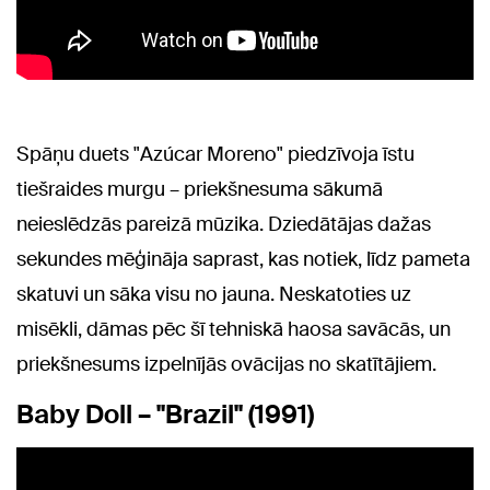
Spāņu duets "Azúcar Moreno" piedzīvoja īstu
tiešraides murgu – priekšnesuma sākumā
neieslēdzās pareizā mūzika. Dziedātājas dažas
sekundes mēģināja saprast, kas notiek, līdz pameta
skatuvi un sāka visu no jauna. Neskatoties uz
misēkli, dāmas pēc šī tehniskā haosa savācās, un
priekšnesums izpelnījās ovācijas no skatītājiem.
Baby Doll – "Brazil" (1991)