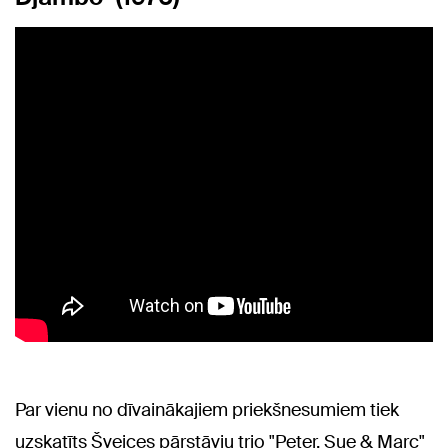
Par vienu no dīvainākajiem priekšnesumiem tiek
uzskatīts Šveices pārstāvju trio "Peter, Sue & Marc"