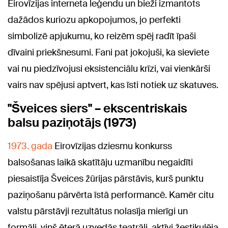
Eirovīzijas interneta leģendu un bieži izmantots
dažādos kuriozu apkopojumos, jo perfekti
simbolizē apjukumu, ko reizēm spēj radīt īpaši
dīvaini priekšnesumi. Fani pat jokojuši, ka sieviete
vai nu piedzīvojusi eksistenciālu krīzi, vai vienkārši
vairs nav spējusi aptvert, kas īsti notiek uz skatuves.
"Šveices siers" – ekscentriskais
balsu paziņotājs (1973)
1973. gada
Eirovīzijas dziesmu konkurss
balsošanas laikā skatītāju uzmanību negaidīti
piesaistīja Šveices žūrijas pārstāvis, kurš punktu
paziņošanu pārvērta īstā performancē. Kamēr citu
valstu pārstāvji rezultātus nolasīja mierīgi un
formāli, viņš ēterā uzvedās teatrāli, aktīvi žestikulēja,