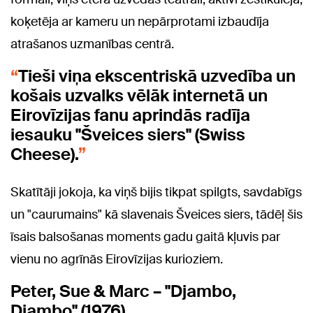
koķetēja ar kameru un nepārprotami izbaudīja
atrašanos uzmanības centrā.
Tieši viņa ekscentriskā uzvedība un
košais uzvalks vēlāk internetā un
Eirovīzijas fanu aprindās radīja
iesauku "Šveices siers" (Swiss
Cheese).
Skatītāji jokoja, ka viņš bijis tikpat spilgts, savdabīgs
un "caurumains" kā slavenais Šveices siers, tādēļ šis
īsais balsošanas moments gadu gaitā kļuvis par
vienu no agrīnās Eirovīzijas kurioziem.
Peter, Sue & Marc – "Djambo,
Djambo" (1976)