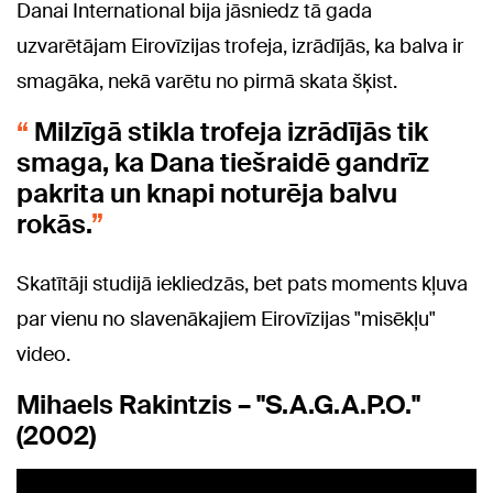
Danai International bija jāsniedz tā gada
uzvarētājam Eirovīzijas trofeja, izrādījās, ka balva ir
smagāka, nekā varētu no pirmā skata šķist.
Milzīgā stikla trofeja izrādījās tik
smaga, ka Dana tiešraidē gandrīz
pakrita un knapi noturēja balvu
rokās.
Skatītāji studijā iekliedzās, bet pats moments kļuva
par vienu no slavenākajiem Eirovīzijas "misēkļu"
video.
Mihaels Rakintzis – "S.A.G.A.P.O."
(2002)