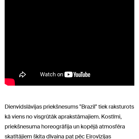
Dienvidslāvijas priekšnesums "Brazil" tiek raksturots
kā viens no visgrūtāk aprakstāmajiem. Kostīmi,
priekšnesuma horeogrāfija un kopējā atmosfēra
skatītājiem šķita dīvaina pat pēc Eirovīzijas