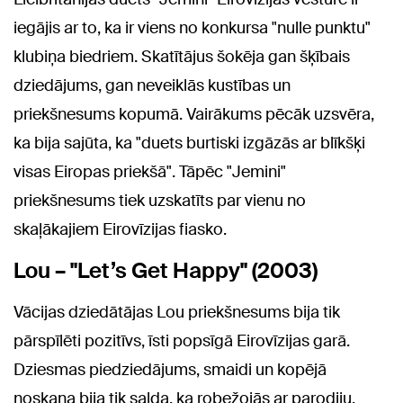
iegājis ar to, ka ir viens no konkursa "nulle punktu"
klubiņa biedriem. Skatītājus šokēja gan šķībais
dziedājums, gan neveiklās kustības un
priekšnesums kopumā. Vairākums pēcāk uzsvēra,
ka bija sajūta, ka "duets burtiski izgāzās ar blīkšķi
visas Eiropas priekšā". Tāpēc "Jemini"
priekšnesums tiek uzskatīts par vienu no
skaļākajiem Eirovīzijas fiasko.
Lou – "Let’s Get Happy" (2003)
Vācijas dziedātājas Lou priekšnesums bija tik
pārspīlēti pozitīvs, īsti popsīgā Eirovīzijas garā.
Dziesmas piedziedājums, smaidi un kopējā
noskaņa bija tik salda, ka robežojās ar parodiju.