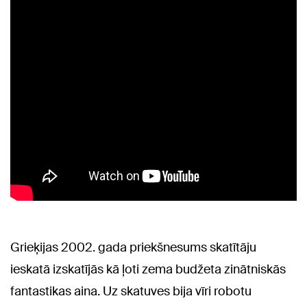
Grieķijas 2002. gada priekšnesums skatītāju
ieskatā izskatījās kā ļoti zema budžeta zinātniskās
fantastikas aina. Uz skatuves bija vīri robotu