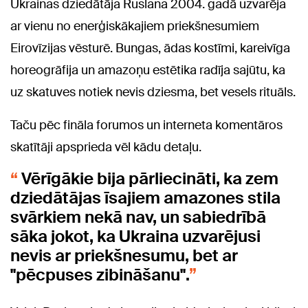
Ukrainas dziedātāja Ruslana 2004. gadā uzvarēja
ar vienu no enerģiskākajiem priekšnesumiem
Eirovīzijas vēsturē. Bungas, ādas kostīmi, kareivīga
horeogrāfija un amazoņu estētika radīja sajūtu, ka
uz skatuves notiek nevis dziesma, bet vesels rituāls.
Taču pēc fināla forumos un interneta komentāros
skatītāji apsprieda vēl kādu detaļu.
Vērīgākie bija pārliecināti, ka zem
dziedātājas īsajiem amazones stila
svārkiem nekā nav, un sabiedrībā
sāka jokot, ka Ukraina uzvarējusi
nevis ar priekšnesumu, bet ar
"pēcpuses zibināšanu".