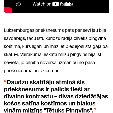
Luksemburgas priekšnesums pats par sevi jau bija
savdabīgs, taču īstu kuriozu radīja cilvēks pingvīna
kostīmā, kurš līgani un mazliet biedējoši staigāja pa
skatuvi. Vairākuma ieskatā milzu pingvīns bija īsti
nevietā, jo pilnībā novērsa uzmanību no paša
priekšnesuma un dziesmas.
Daudzu skatītāju atmiņā šis
priekšnesums ir palicis tieši ar
dīvaino kontrastu – divas dziedātājas
košos satīna kostīmos un blakus
viņām milzīgs "Tētuks Pingvīns".