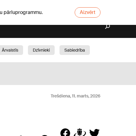
ūsu pārluprogrammu.
Aizvērt
Ārvalstīs
Dzīvnieki
Sabiedrība
Dārzs
Trešdiena, 11. marts, 2026