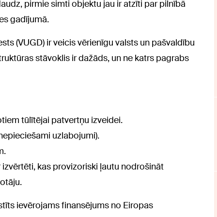
dz, pirmie simti objektu jau ir atzīti par pilnībā
zes gadījumā.
ts (VUGD) ir veicis vērienīgu valsts un pašvaldību
truktūras stāvoklis ir dažāds, un ne katrs pagrabs
tiem tūlītējai patvertņu izveidei.
 (nepieciešami uzlabojumi).
m.
zvērtēti, kas provizoriski ļautu nodrošināt
otāju.
istīts ievērojams finansējums no Eiropas