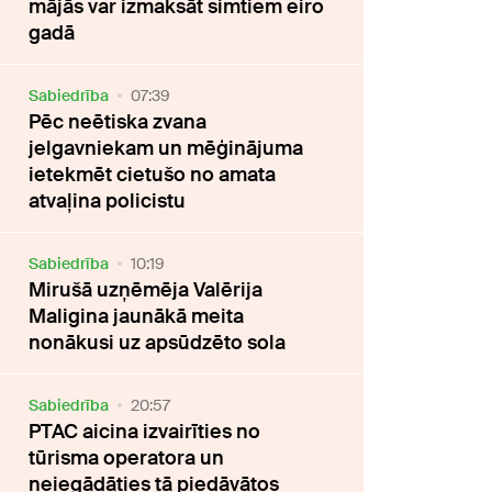
mājās var izmaksāt simtiem eiro
gadā
Sabiedrība
07:39
Pēc neētiska zvana
jelgavniekam un mēģinājuma
ietekmēt cietušo no amata
atvaļina policistu
Sabiedrība
10:19
Mirušā uzņēmēja Valērija
Maligina jaunākā meita
nonākusi uz apsūdzēto sola
Sabiedrība
20:57
PTAC aicina izvairīties no
tūrisma operatora un
neiegādāties tā piedāvātos