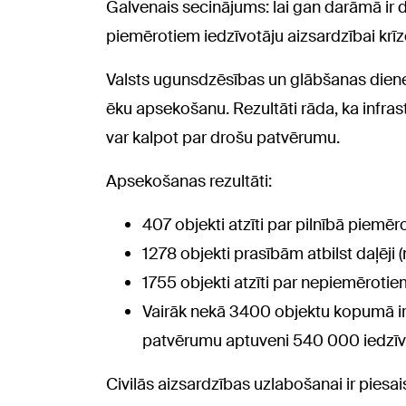
Galvenais secinājums: lai gan darāmā ir dau
piemērotiem iedzīvotāju aizsardzībai krī
Valsts ugunsdzēsības un glābšanas dienes
ēku apsekošanu. Rezultāti rāda, ka infras
var kalpot par drošu patvērumu.
Apsekošanas rezultāti:
407 objekti atzīti par pilnībā piemēro
1278 objekti prasībām atbilst daļēji
1755 objekti atzīti par nepiemērotie
Vairāk nekā 3400 objektu kopumā ir i
patvērumu aptuveni 540 000 iedzīv
Civilās aizsardzības uzlabošanai ir piesa