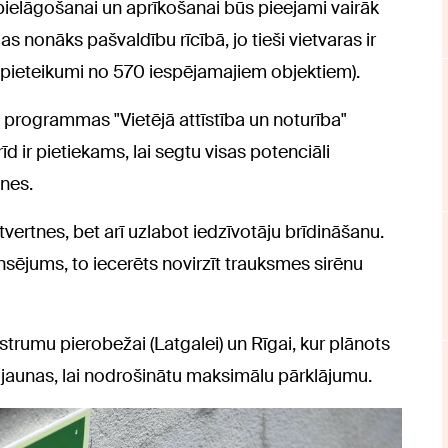
elāgošanai un aprīkošanai būs pieejami vairāk
as nonāks pašvaldību rīcībā, jo tieši vietvaras ir
 pieteikumi no 570 iespējamajiem objektiem).
i programmas "Vietējā attīstība un noturība"
d ir pietiekams, lai segtu visas potenciāli
nes.
atvertnes, bet arī uzlabot iedzīvotāju brīdināšanu.
ansējums, to iecerēts novirzīt trauksmes sirēnu
strumu pierobežai (Latgalei) un Rīgai, kur plānots
 jaunas, lai nodrošinātu maksimālu pārklājumu.