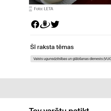
Foto: LETA
Šī raksta tēmas
Valsts ugunsdzēsības un glābšanas dienests (VU
Tev varētu patikt