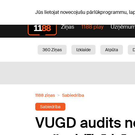
S, 08.08.2026.
+20
°C
Mudīte, Vladislava, Vladisl
Jūs lietojat novecojušu pārlūkprogrammu, la
Ziņas
1188 play
Uzņēmum
360 Ziņas
Izklaide
Atpūta
Aktuāli
Satiksme
Skaistumam
1188 ziņas
Sabiedrība
Sabiedrība
VUGD audits no