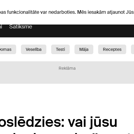
Laika ziņas
Horoskopi
avs
pas funkcionalitāte var nedarboties. Mēs iesakām atjaunot J
i
Satiksme
Domas
Veselība
Testi
Māja
Receptes
Bērni
Auto
1188 play
Sports
Bizness
Reklāma
slēdzies: vai jūsu