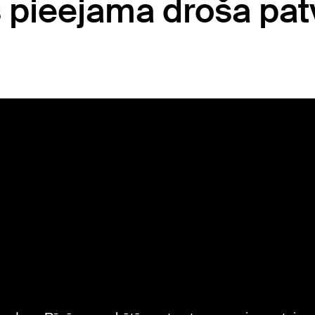
 pieejama droša pat