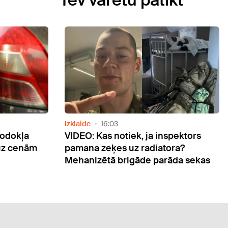
Sabiedrība
10:32
 ja inspektors
Biedrība "Tavi draugi" akcijā ai
radiatora?
iesūtīt atbalstošus audio vēstī
de parāda sekas