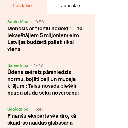
Lasītākie
Jaunākie
Sabiedrība
10:56
Mēnesis ar "Temu nodokli" – no
iekasētājiem 5 miljoniem eiro
Latvijas budžetā paliek tikai
viens
Sabiedrība
17:47
Ūdens sešreiz pārsniedzis
normu, bojāti ceļi un muzeja
krājumi: Talsu novads piešķir
naudu plūdu seku novēršanai
Sabiedrība
16:47
Finanšu eksperts skaidro, kā
skaidras naudas glabāšana