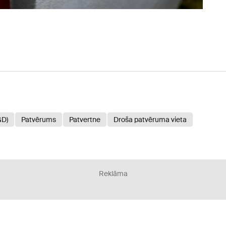
GD)
Patvērums
Patvertne
Droša patvēruma vieta
Reklāma