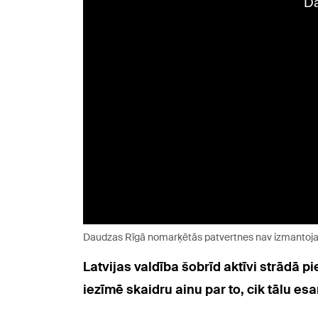
Daudzas Rīgā nomarķētās patvertnes nav izmanto
Latvijas valdība šobrīd aktīvi strādā p
iezīmē skaidru ainu par to, cik tālu esam