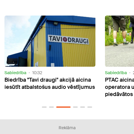
Sabiedrība
20:57
Aktuāl
cina
PTAC aicina izvairīties no tūrisma
Nāka
jumus
operatora un neiegādāties tā
vēro
piedāvātos ceļojumus
Reklāma