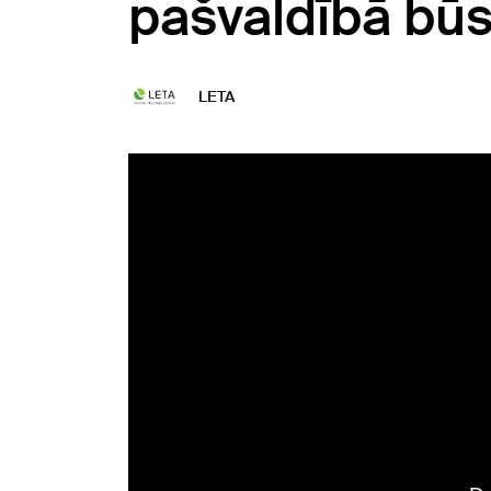
pašvaldībā būs
LETA