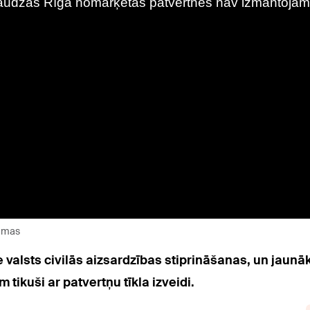
jamas
ie valsts civilās aizsardzības stiprināšanas, un jaunā
 tikuši ar patvertņu tīkla izveidi.