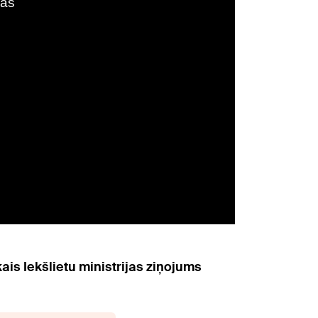
kais Iekšlietu ministrijas ziņojums