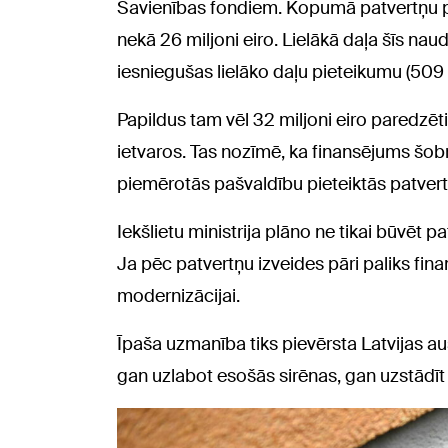
Savienības fondiem. Kopumā patvertņu pi
nekā 26 miljoni eiro. Lielākā daļa šīs naud
iesniegušas lielāko daļu pieteikumu (509
Papildus tam vēl 32 miljoni eiro paredzēt
ietvaros. Tas nozīmē, ka finansējums šobrī
piemērotās pašvaldību pieteiktās patvert
Iekšlietu ministrija plāno ne tikai būvēt p
Ja pēc patvertņu izveides pāri paliks fin
modernizācijai.
Īpaša uzmanība tiks pievērsta Latvijas au
gan uzlabot esošās sirēnas, gan uzstādīt