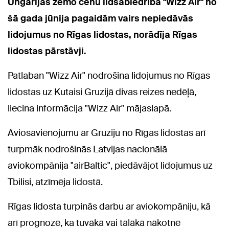
Ungārijas zemo cenu lidsabiedrība "Wizz Air" no
šā gada jūnija pagaidām vairs nepiedāvās
lidojumus no Rīgas lidostas, norādīja Rīgas
lidostas pārstāvji.
Patlaban "Wizz Air" nodrošina lidojumus no Rīgas
lidostas uz Kutaisi Gruzijā divas reizes nedēļā,
liecina informācija "Wizz Air" mājaslapā.
Aviosavienojumu ar Gruziju no Rīgas lidostas arī
turpmāk nodrošinās Latvijas nacionālā
aviokompānija "airBaltic", piedāvājot lidojumus uz
Tbilisi, atzīmēja lidostā.
Rīgas lidosta turpinās darbu ar aviokompāniju, kā
arī prognozē, ka tuvākā vai tālākā nākotnē