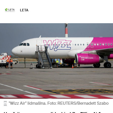
LETA
"Wizz Air" lidmašīna. Foto: REUTERS/Bernadett Szabo