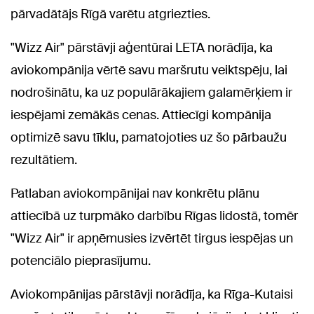
pārvadātājs Rīgā varētu atgriezties.
"Wizz Air" pārstāvji aģentūrai LETA norādīja, ka
aviokompānija vērtē savu maršrutu veiktspēju, lai
nodrošinātu, ka uz populārākajiem galamērķiem ir
iespējami zemākās cenas. Attiecīgi kompānija
optimizē savu tīklu, pamatojoties uz šo pārbaužu
rezultātiem.
Patlaban aviokompānijai nav konkrētu plānu
attiecībā uz turpmāko darbību Rīgas lidostā, tomēr
"Wizz Air" ir apņēmusies izvērtēt tirgus iespējas un
potenciālo pieprasījumu.
Aviokompānijas pārstāvji norādīja, ka Rīga-Kutaisi