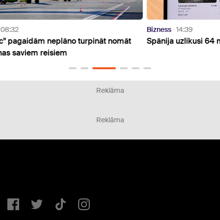
Bizness
14:39
Bizne
māt
Spānija uzlikusi 64 miljonu eiro sodu "Airbnb"
"airB
note
Reklāma
Reklāma