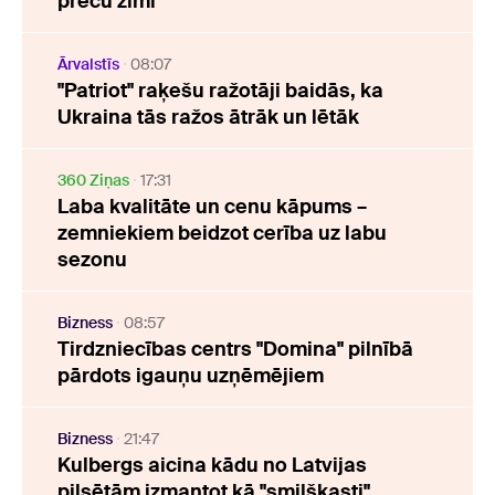
preču zīmi
Ārvalstīs
08:07
"Patriot" raķešu ražotāji baidās, ka
Ukraina tās ražos ātrāk un lētāk
360 Ziņas
17:31
Laba kvalitāte un cenu kāpums –
zemniekiem beidzot cerība uz labu
sezonu
Bizness
08:57
Tirdzniecības centrs "Domina" pilnībā
pārdots igauņu uzņēmējiem
Bizness
21:47
Kulbergs aicina kādu no Latvijas
pilsētām izmantot kā "smilškasti"