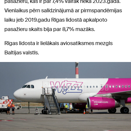
pasažieru, kas ir par 7,4% vairāk nekā 2023.gadā.
Vienlaikus pērn salīdzinājumā ar pirmspandēmijas
laiku jeb 2019.gadu Rīgas lidostā apkalpoto
pasažieru skaits bija par 8,7% mazāks.
Rīgas lidosta ir lielākais aviosatiksmes mezgls
Baltijas valstīs.