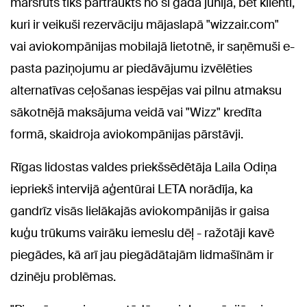
maršruts tiks pārtraukts no šī gada jūnija, bet klienti,
kuri ir veikuši rezervāciju mājaslapā "wizzair.com"
vai aviokompānijas mobilajā lietotnē, ir saņēmuši e-
pasta paziņojumu ar piedāvājumu izvēlēties
alternatīvas ceļošanas iespējas vai pilnu atmaksu
sākotnējā maksājuma veidā vai "Wizz" kredīta
formā, skaidroja aviokompānijas pārstāvji.
Rīgas lidostas valdes priekšsēdētāja Laila Odiņa
iepriekš intervijā aģentūrai LETA norādīja, ka
gandrīz visās lielākajās aviokompānijās ir gaisa
kuģu trūkums vairāku iemeslu dēļ - ražotāji kavē
piegādes, kā arī jau piegādātajām lidmašīnām ir
dzinēju problēmas.