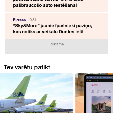
pašbraucošo auto testēšanai
Bizness
10:31
“Sky&More” jaunie īpašnieki paziņo,
kas notiks ar veikalu Duntes ielā
Reklāma
Tev varētu patikt