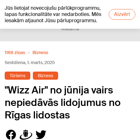
Jūs lietojat novecojušu pārlūkprogrammu,
+20
°C
lapas funkcionalitāte var nedarboties. Mēs
Aizvērt
iesakām atjaunot Jūsu pārluprogrammu.
Reklāma
1188 ziņas
Bizness
Sestdiena, 1. marts, 2025
Tūrisms
Bizness
"Wizz Air" no jūnija vairs
nepiedāvās lidojumus no
Rīgas lidostas