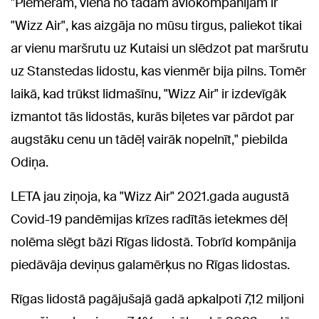
"Piemēram, viena no tādām aviokompānijām ir
"Wizz Air", kas aizgāja no mūsu tirgus, paliekot tikai
ar vienu maršrutu uz Kutaisi un slēdzot pat maršrutu
uz Stanstedas lidostu, kas vienmēr bija pilns. Tomēr
laikā, kad trūkst lidmašīnu, "Wizz Air" ir izdevīgāk
izmantot tās lidostās, kurās biļetes var pārdot par
augstāku cenu un tādēļ vairāk nopelnīt," piebilda
Odiņa.
LETA jau ziņoja, ka "Wizz Air" 2021.gada augustā
Covid-19 pandēmijas krīzes radītās ietekmes dēļ
nolēma slēgt bāzi Rīgas lidostā. Tobrīd kompānija
piedāvāja deviņus galamērķus no Rīgas lidostas.
Rīgas lidostā pagājušajā gadā apkalpoti 7,12 miljoni