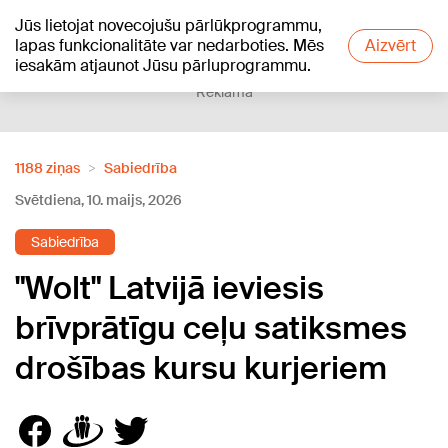
Jūs lietojat novecojušu pārlūkprogrammu,
+16
°C
lapas funkcionalitāte var nedarboties. Mēs
Aizvērt
iesakām atjaunot Jūsu pārluprogrammu.
Reklāma
1188 ziņas
Sabiedrība
Svētdiena, 10. maijs, 2026
Sabiedrība
"Wolt" Latvijā ieviesis
brīvprātīgu ceļu satiksmes
drošības kursu kurjeriem