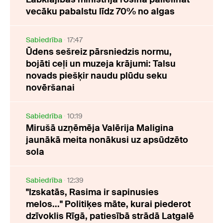
vecāku pabalstu līdz 70% no algas
Sabiedrība
17:47
Ūdens sešreiz pārsniedzis normu,
bojāti ceļi un muzeja krājumi: Talsu
novads piešķir naudu plūdu seku
novēršanai
Sabiedrība
10:19
Mirušā uzņēmēja Valērija Maligina
jaunākā meita nonākusi uz apsūdzēto
sola
Sabiedrība
12:39
"Izskatās, Rasima ir sapinusies
melos..." Politiķes māte, kurai piederot
dzīvoklis Rīgā, patiesībā strādā Latgalē