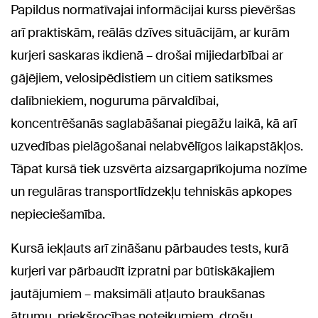
Papildus normatīvajai informācijai kurss pievēršas
arī praktiskām, reālās dzīves situācijām, ar kurām
kurjeri saskaras ikdienā – drošai mijiedarbībai ar
gājējiem, velosipēdistiem un citiem satiksmes
dalībniekiem, noguruma pārvaldībai,
koncentrēšanās saglabāšanai piegāžu laikā, kā arī
uzvedības pielāgošanai nelabvēlīgos laikapstākļos.
Tāpat kursā tiek uzsvērta aizsargaprīkojuma nozīme
un regulāras transportlīdzekļu tehniskās apkopes
nepieciešamība.
Kursā iekļauts arī zināšanu pārbaudes tests, kurā
kurjeri var pārbaudīt izpratni par būtiskākajiem
jautājumiem – maksimāli atļauto braukšanas
ātrumu, priekšrocības noteikumiem, drošu