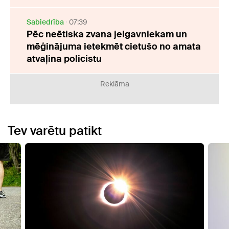
Sabiedrība
07:39
Pēc neētiska zvana jelgavniekam un
mēģinājuma ietekmēt cietušo no amata
atvaļina policistu
Reklāma
Tev varētu patikt