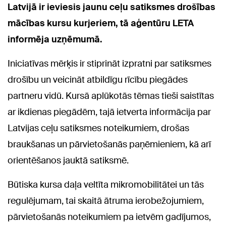
Latvijā ir ieviesis jaunu ceļu satiksmes drošības
mācības kursu kurjeriem, tā aģentūru LETA
informēja uzņēmumā.
Iniciatīvas mērķis ir stiprināt izpratni par satiksmes
drošību un veicināt atbildīgu rīcību piegādes
partneru vidū. Kursā aplūkotās tēmas tieši saistītas
ar ikdienas piegādēm, tajā ietverta informācija par
Latvijas ceļu satiksmes noteikumiem, drošas
braukšanas un pārvietošanās paņēmieniem, kā arī
orientēšanos jauktā satiksmē.
Būtiska kursa daļa veltīta mikromobilitātei un tās
regulējumam, tai skaitā ātruma ierobežojumiem,
pārvietošanās noteikumiem pa ietvēm gadījumos,