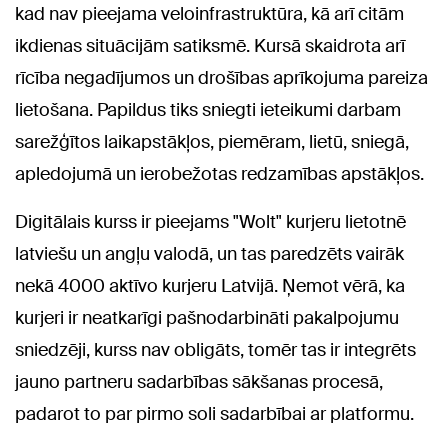
kad nav pieejama veloinfrastruktūra, kā arī citām
ikdienas situācijām satiksmē. Kursā skaidrota arī
rīcība negadījumos un drošības aprīkojuma pareiza
lietošana. Papildus tiks sniegti ieteikumi darbam
sarežģītos laikapstākļos, piemēram, lietū, sniegā,
apledojumā un ierobežotas redzamības apstākļos.
Digitālais kurss ir pieejams "Wolt" kurjeru lietotnē
latviešu un angļu valodā, un tas paredzēts vairāk
nekā 4000 aktīvo kurjeru Latvijā. Ņemot vērā, ka
kurjeri ir neatkarīgi pašnodarbināti pakalpojumu
sniedzēji, kurss nav obligāts, tomēr tas ir integrēts
jauno partneru sadarbības sākšanas procesā,
padarot to par pirmo soli sadarbībai ar platformu.