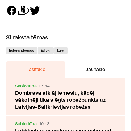
Šī raksta tēmas
Ēdiena piegāde
Ēdieni
kursi
Lasītākie
Jaunākie
Sabiedrība
09:14
Dombrava atklāj iemeslu, kādēļ
sākotnēji tika slēgts robežpunkts uz
Latvijas-Baltkrievijas robežas
Sabiedrība
10:43
Labklājības ministrija rosina palielināt