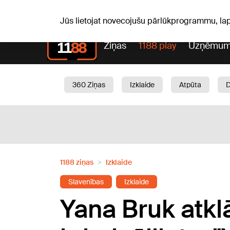
Pk, 07.08.2026.
+17
°C
Alfrēds, Fredis, Madars
Jūs lietojat novecojušu pārlūkprogrammu, la
Ziņas
1188 play
Uzņēmum
360 Ziņas
Izklaide
Atpūta
Aktuāli
Satiksme
Skaistumam
1188 ziņas
Izklaide
Slavenības
Izklaide
Yana Bruk atkl