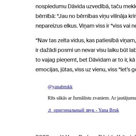
nospiedumu Dāvida uzvedībā, taču meklē
bērnībā: “Jau no bērnības viņu vilināja kri
nepareizus elkus. Viņam viss ir “viss vai 
“Nav tas zelta vidus, kas patiesībā viņam,
ir dažādi posmi un nevar visu laiku būt labi 
to vajag pieņemt, bet Dāvidam ar to ir, 
emocijas, jūtas, viss uz vienu, viss “let’s 