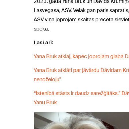
2023. gadā Yana Bruk un Dāvids Krūmiņš r
Lasvegasā, ASV. Vēlāk gan pāris sapratis, 
ASV viņa joprojām skaitās precēta sievie
spēka.
Lasi arī:
Yana Bruk atklāj, kāpēc joprojām glabā D
Yana Bruk atklāti par jāvārdu Dāvidam Kr
nenožēloju"
“Īstenībā stāsts ir daudz sarežģītāks.” Dā
Yanu Bruk