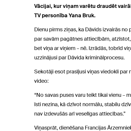
Vācijai, kur viņam varētu draudēt vairā
TV personība Yana Bruk.
Dienu pirms ziņas, ka Dāvids izvairās no po
par savām pagātnes attiecībām, atzīstot, ka
bet viņa ar viņiem – nē. Izrādās, tobrīd vi
uzzinājusi par Dāvida kriminālprocesu.
Sekotāji esot prasījusi viņas viedokli pa
video:
“No savas puses varu teikt tikai vienu – ma
īsti nezina, kā dzīvot normālu, stabilu d
nav izdevušās arī veselīgas attiecības.”
Viņasprāt, dienēšana Francijas Ārzemniek