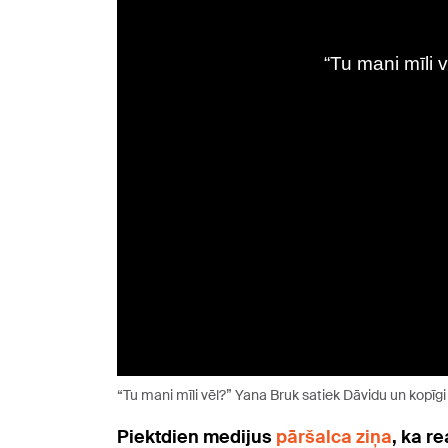
“Tu mani mīli vēl?” Yana Bruk satiek Dāvidu un kopīgi
Piektdien medijus
pāršalca ziņa
, ka r