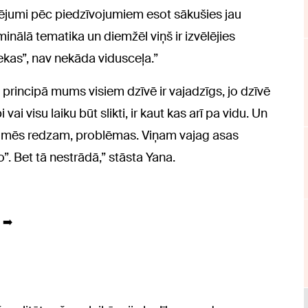
jumi pēc piedzīvojumiem esot sākušies jau
minālā tematika un diemžēl viņš ir izvēlējies
nekas”, nav nekāda vidusceļa.”
 principā mums visiem dzīvē ir vajadzīgs, jo dzīvē
vai visu laiku būt slikti, ir kaut kas arī pa vidu. Un
kā mēs redzam, problēmas. Viņam vajag asas
go”. Bet tā nestrādā,” stāsta Yana.