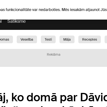
Laika ziņas
Horoskopi
pas funkcionalitāte var nedarboties. Mēs iesakām atjaunot J
i
Satiksme
Domas
Veselība
Testi
Māja
Receptes
Bērni
Auto
1188 play
Sports
Bizness
Reklāma
āj, ko domā par Dāvi