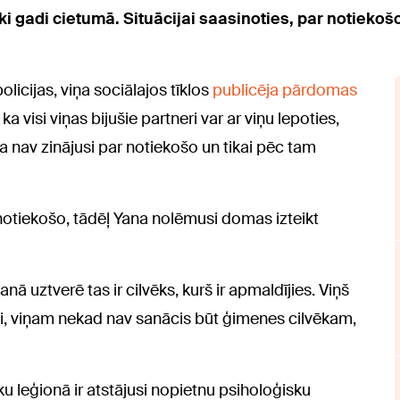
ki gadi cietumā. Situācijai saasinoties, par notiekošo
licijas, viņa sociālajos tīklos
publicēja pārdomas
 visi viņas bijušie partneri var ar viņu lepoties,
ņa nav zinājusi par notiekošo un tikai pēc tam
r notiekošo, tādēļ Yana nolēmusi domas izteikt
nā uztverē tas ir cilvēks, kurš ir apmaldījies. Viņš
zīvi, viņam nekad nav sanācis būt ģimenes cilvēkam,
u leģionā ir atstājusi nopietnu psiholoģisku