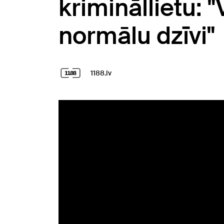
krimināllietu: 
normālu dzīvi"
1188.lv