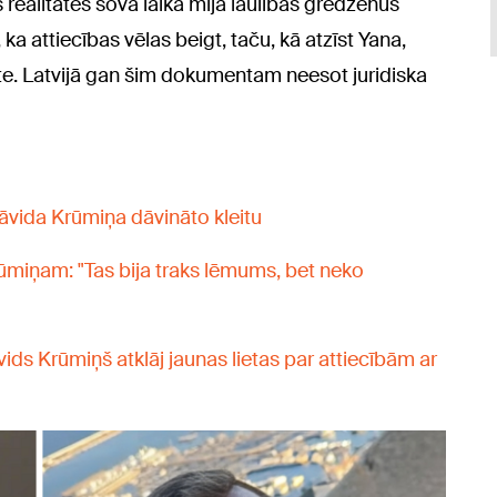
ealitātes šova laikā mija laulības gredzenus
ka attiecības vēlas beigt, taču, kā atzīst Yana,
te. Latvijā gan šim dokumentam neesot juridiska
āvida Krūmiņa dāvināto kleitu
ūmiņam: "Tas bija traks lēmums, bet neko
vids Krūmiņš atklāj jaunas lietas par attiecībām ar