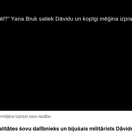
 mēģina izprast savu laulību
ealitātes šovu dalībnieks un bijušais militārists Dāv