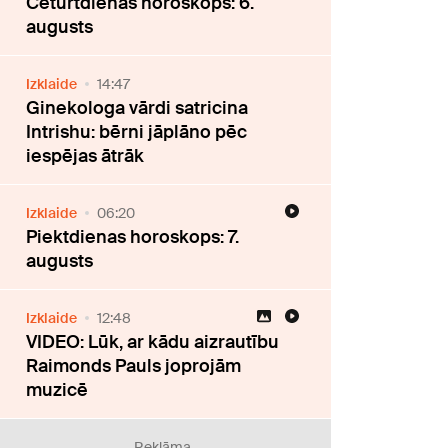
Ceturtdienas horoskops: 6.
augusts
Izklaide
14:47
Ginekologa vārdi satricina
Intrishu: bērni jāplāno pēc
iespējas ātrāk
Izklaide
06:20
Piektdienas horoskops: 7.
augusts
Izklaide
12:48
VIDEO: Lūk, ar kādu aizrautību
Raimonds Pauls joprojām
muzicē
Reklāma