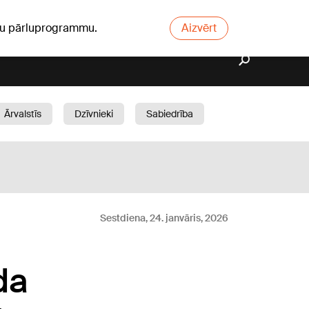
ūsu pārluprogrammu.
Aizvērt
Ārvalstīs
Dzīvnieki
Sabiedrība
Dārzs
Sestdiena, 24. janvāris, 2026
da