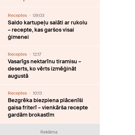
Receptes
09:03
Saldo kartupeļu salāti ar rukolu
– recepte, kas garšos visai
ģimenei
Receptes
12:17
Vasarīgs nektarīnu tiramisu –
deserts, ko vērts izmēģināt
augustā
Receptes
10:13
Bezgrēka biezpiena plācenīši
gaisa friterī – vienkārša recepte
gardām brokastīm
Reklāma