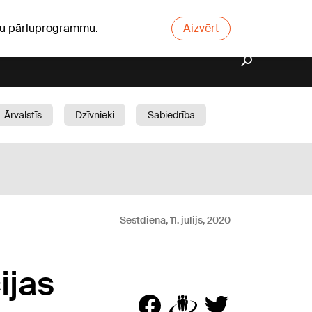
ūsu pārluprogrammu.
Aizvērt
Ārvalstīs
Dzīvnieki
Sabiedrība
Dārzs
Sestdiena, 11. jūlijs, 2020
ijas