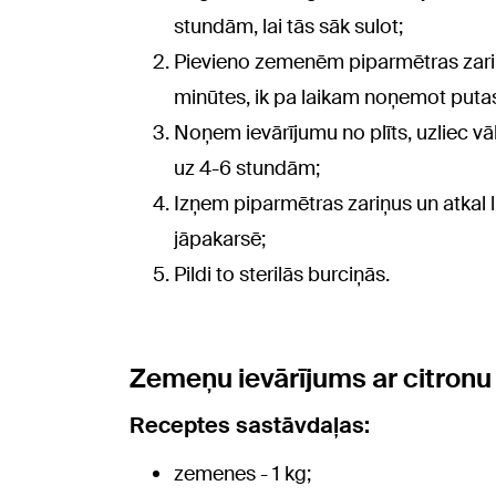
stundām, lai tās sāk sulot;
Pievieno zemenēm piparmētras zariņus
minūtes, ik pa laikam noņemot puta
Noņem ievārījumu no plīts, uzliec vāka
uz 4-6 stundām;
Izņem piparmētras zariņus un atkal li
jāpakarsē;
Pildi to sterilās burciņās.
Zemeņu ievārījums ar citronu
Receptes sastāvdaļas:
zemenes - 1 kg;