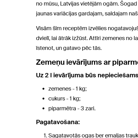
no mūsu, Latvijas vietējām ogām. Šogad t
jaunas variācijas gardajam, saldajam naš
Visām šīm receptēm izvēlies nogatavojuš
dvielī, lai ātrāk izžūst. Attīri zemenes no
īstenot, un gatavo pēc tās.
Zemeņu ievārījums ar pipar
Uz 2 l ievārījuma būs nepieciešams
zemenes - 1 kg;
cukurs - 1 kg;
piparmētra - 3 zari.
Pagatavošana:
Sagatavotās ogas ber emaljas traukā