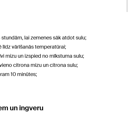
8 stundām, lai zemenes sāk atdot sulu;
ē līdz vārīšanās temperatūrai;
vi mizu un izspied no mīkstuma sulu;
vieno citrona mizu un citrona sulu;
ēram 10 minūtes;
em un ingveru