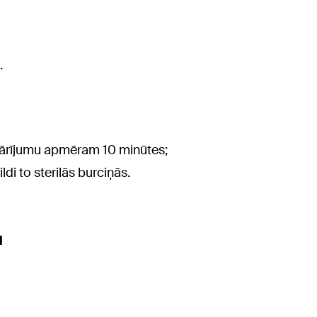
.
ievārījumu apmēram 10 minūtes;
di to sterilās burciņās.
u