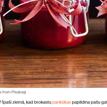
s from Pixabay)
? Īpaši ziemā, kad brokastu
pankūkas
papildina pašu gat