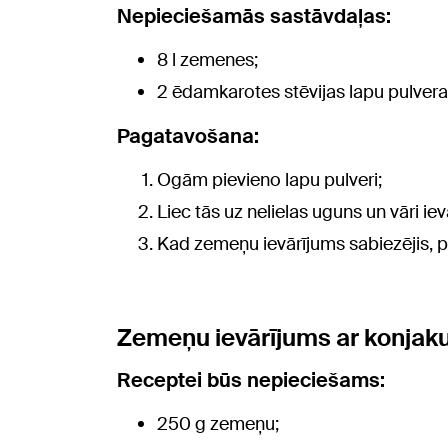
Nepieciešamās sastāvdaļas:
8 l zemenes;
2 ēdamkarotes stēvijas lapu pulvera
Pagatavošana:
Ogām pievieno lapu pulveri;
Liec tās uz nelielas uguns un vāri 
Kad zemeņu ievārījums sabiezējis, pil
Zemeņu ievārījums ar konjak
Receptei būs nepieciešams:
250 g zemeņu;