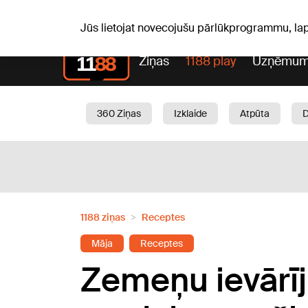
Pk, 07.08.2026.
+21
°C
Alfrēds, Fredis, Madars
Jūs lietojat novecojušu pārlūkprogrammu, la
Ziņas
1188 play
Uzņēmum
360 Ziņas
Izklaide
Atpūta
Aktuāli
Satiksme
Skaistumam
1188 ziņas
Receptes
Māja
Receptes
Zemeņu ievārīj