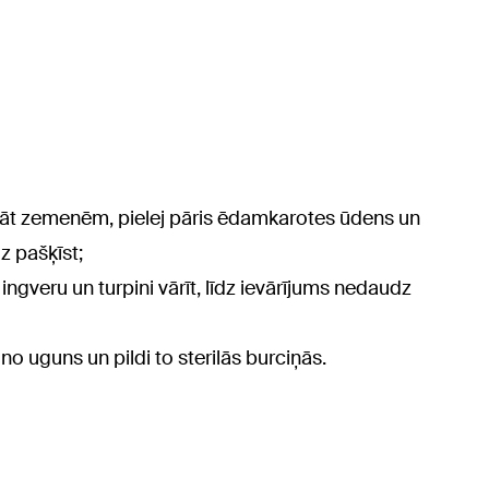
 klāt zemenēm, pielej pāris ēdamkarotes ūdens un
z pašķīst;
 ingveru un turpini vārīt, līdz ievārījums nedaudz
no uguns un pildi to sterilās burciņās.