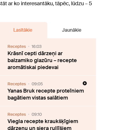
t ar ko interesantāku, tāpēc, lūdzu – 5
Lasītākie
Jaunākie
Receptes
16:03
Krāsnī cepti dārzeņi ar
balzamiko glazūru – recepte
aromātiskai piedevai
Receptes
09:05
Yanas Bruk recepte proteīniem
bagātiem vistas salātiem
Receptes
09:10
Viegla recepte kraukšķīgiem
dārzeņu un siera rullīšiem