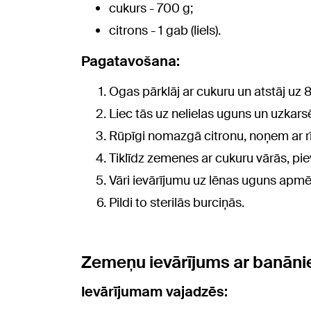
cukurs - 700 g;
citrons - 1 gab (liels).
Pagatavošana:
Ogas pārklāj ar cukuru un atstāj uz 
Liec tās uz nelielas uguns un uzkars
Rūpīgi nomazgā citronu, noņem ar rī
Tiklīdz zemenes ar cukuru vārās, pie
Vāri ievārījumu uz lēnas uguns apm
Pildi to sterilās burciņās.
Zemeņu ievārījums ar banāni
Ievārījumam vajadzēs: