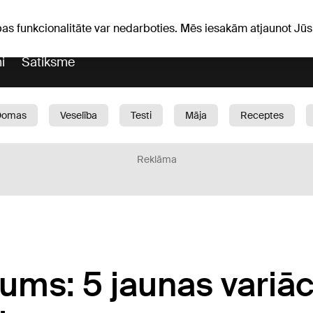
Laika ziņas
Horoskopi
pas funkcionalitāte var nedarboties. Mēs iesakām atjaunot J
i
Satiksme
Domas
Veselība
Testi
Māja
Receptes
Bērni
Auto
1188 play
Sports
Bizness
Reklāma
ums: 5 jaunas variāc