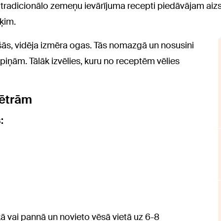
radicionālo zemeņu ievārījuma recepti piedāvājam aizstā
ķim.
ās, vidēja izmēra ogas. Tās nomazgā un nosusini
 lapiņām. Tālāk izvēlies, kuru no receptēm vēlies
mētrām
:
 vai pannā un novieto vēsā vietā uz 6-8