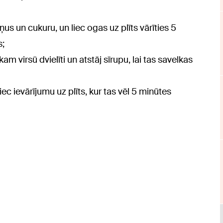
 un cukuru, un liec ogas uz plīts vārīties 5
s;
m virsū dvielīti un atstāj sīrupu, lai tas savelkas
ec ievārījumu uz plīts, kur tas vēl 5 minūtes