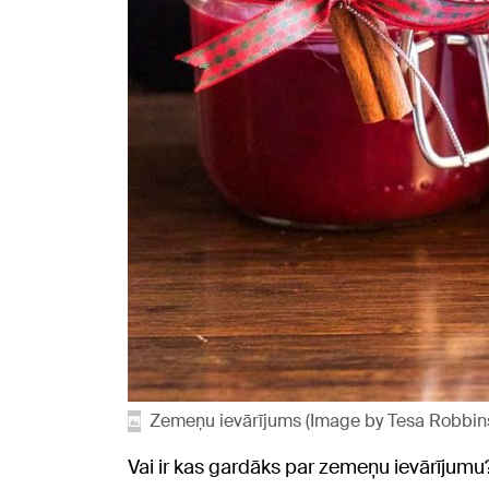
Zemeņu ievārījums (Image by Tesa Robbin
Vai ir kas gardāks par zemeņu ievārījumu