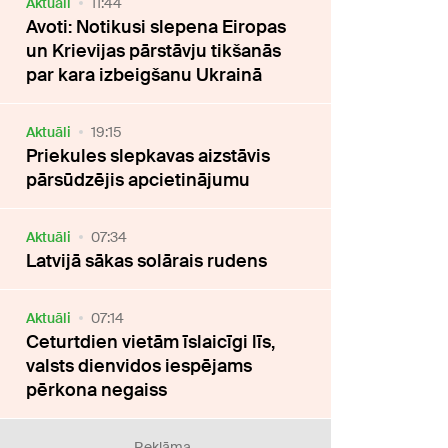
Aktuāli
11:44
Avoti: Notikusi slepena Eiropas
un Krievijas pārstāvju tikšanās
par kara izbeigšanu Ukrainā
Aktuāli
19:15
Priekules slepkavas aizstāvis
pārsūdzējis apcietinājumu
Aktuāli
07:34
Latvijā sākas solārais rudens
Aktuāli
07:14
Ceturtdien vietām īslaicīgi līs,
valsts dienvidos iespējams
pērkona negaiss
Reklāma