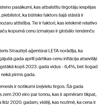
īsteno pasākumi, kas atbalstītu tirgotāju iespējas
ebilstot, ka būtisks faktors šajā stāstā ir
aru attīstība. Tie ir faktori, kas ietekmē relatīvo
, taču kopumā cenu izmaiņas ir globālo tendenču
ris Strautiņš aģentūrai LETA norādīja, ka
jušā gada aprīlī pārtikas cenu inflācija atsevišķi
ugstākā kopš 2023. gada vidus - 6,4%, bet šogad
s nekā pirms gada.
mesls ir notikumi izejvielu tirgos. Šā gada
s zem 200 eiro par tonnu, kas ir apmēram tikpat,
 līdz 2020. gadam, vidēji, kas nozīmē, ka cena ir