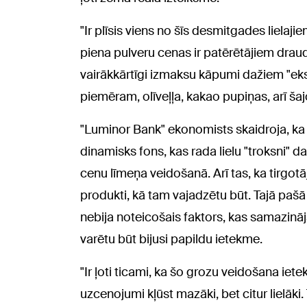
"Ir plīsis viens no šīs desmitgades lielajie
piena pulveru cenas ir patērētājiem draudz
vairākkārtīgi izmaksu kāpumi dažiem "ek
piemēram, olīveļļa, kakao pupiņas, arī šajo
"Luminor Bank" ekonomists skaidroja, ka 
dinamisks fons, kas rada lielu "troksni" da
cenu līmeņa veidošanā. Arī tas, ka tirgot
produkti, kā tam vajadzētu būt. Tajā pašā 
nebija noteicošais faktors, kas samazināj
varētu būt bijusi papildu ietekme.
"Ir ļoti ticami, ka šo grozu veidošana ie
uzcenojumi kļūst mazāki, bet citur lielāki. 