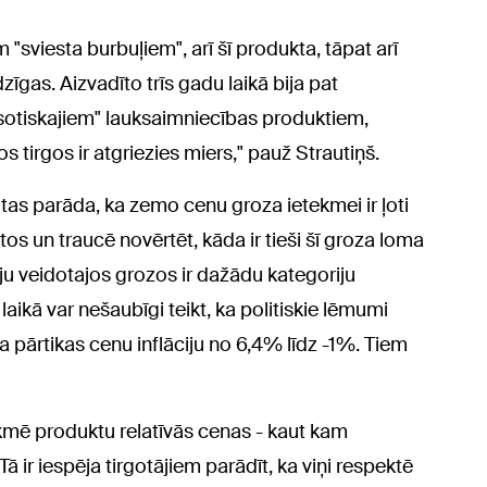
m "sviesta burbuļiem", arī šī produkta, tāpat arī
īgas. Aizvadīto trīs gadu laikā bija pat
sotiskajiem" lauksaimniecības produktiem,
s tirgos ir atgriezies miers," pauž Strautiņš.
tas parāda, ka zemo cenu groza ietekmei ir ļoti
tos un traucē novērtēt, kāda ir tieši šī groza loma
āju veidotajos grozos ir dažādu kategoriju
laikā var nešaubīgi teikt, ka politiskie lēmumi
a pārtikas cenu inflāciju no 6,4% līdz -1%. Tiem
tekmē produktu relatīvās cenas - kaut kam
Tā ir iespēja tirgotājiem parādīt, ka viņi respektē