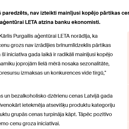
 paredzēts, nav izteikti mainījusi kopējo pārtikas ce
aģentūrai LETA atzina banku ekonomisti.
rlis Purgailis aģentūrai LETA norādīja, ka
nu grozs nav izrādījies brīnumlīdzeklis pārtikas
 iniciatīva gada laikā ir radikāli mainījusi kopējo
dinamiku joprojām lielā mērā nosaka sezonalitāte,
oresursu izmaksas un konkurences vide tirgū,"
ikas un bezalkoholisko dzērienu cenas Latvijā gada
lvenokārt ietekmēja atsevišķu produktu kategoriju
duktu grupās cenas turpināja kāpt. Tāpēc pozitīvo
emo cenu groza iniciatīvai.