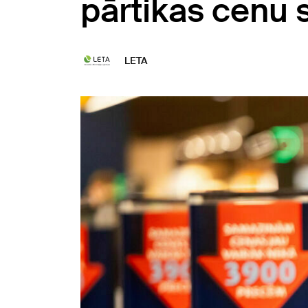
pārtikas cenu s
LETA