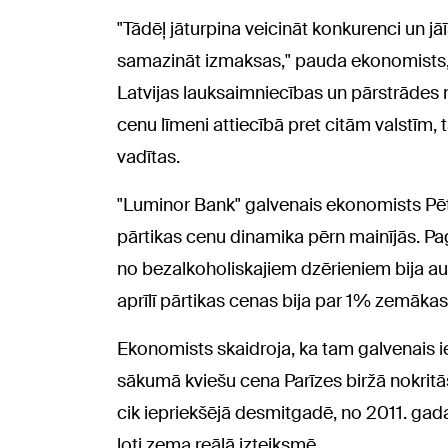
"Tādēļ jāturpina veicināt konkurenci un jā
samazināt izmaksas," pauda ekonomists, pi
Latvijas lauksaimniecības un pārstrādes noz
cenu līmeni attiecībā pret citām valstīm
vadītas.
"Luminor Bank" galvenais ekonomists Pēte
pārtikas cenu dinamika pērn mainījās. Pagā
no bezalkoholiskajiem dzērieniem bija a
aprīlī pārtikas cenas bija par 1% zemāka
Ekonomists skaidroja, ka tam galvenais ie
sākumā kviešu cena Parīzes biržā nokritā
cik iepriekšējā desmitgadē, no 2011. gada
ļoti zema reālā izteiksmē.