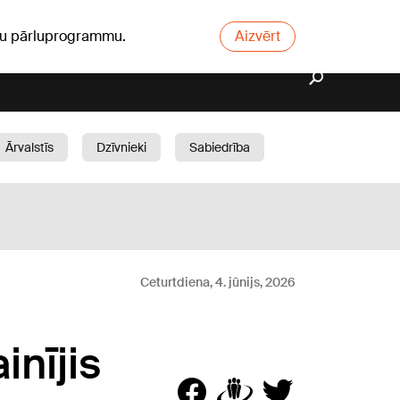
ūsu pārluprogrammu.
Aizvērt
Ārvalstīs
Dzīvnieki
Sabiedrība
Dārzs
Ceturtdiena, 4. jūnijs, 2026
nījis