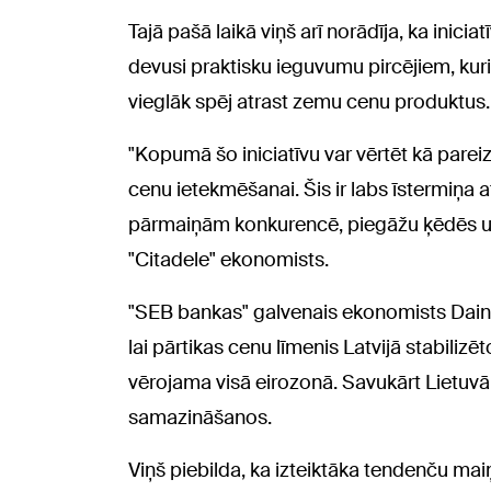
Tajā pašā laikā viņš arī norādīja, ka inicia
devusi praktisku ieguvumu pircējiem, kuri
vieglāk spēj atrast zemu cenu produktus.
"Kopumā šo iniciatīvu var vērtēt kā parei
cenu ietekmēšanai. Šis ir labs īstermiņa 
pārmaiņām konkurencē, piegāžu ķēdēs u
"Citadele" ekonomists.
"SEB bankas" galvenais ekonomists Dainis
lai pārtikas cenu līmenis Latvijā stabiliz
vērojama visā eirozonā. Savukārt Lietuvā 
samazināšanos.
Viņš piebilda, ka izteiktāka tendenču ma