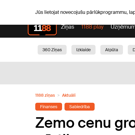
Pk, 07.08.2026.
+17
°C
Alfrēds, Fredis, Madars
Jūs lietojat novecojušu pārlūkprogrammu, la
Ziņas
1188 play
Uzņēmum
360 Ziņas
Izklaide
Atpūta
Aktuāli
Satiksme
Skaistumam
1188 ziņas
Aktuāli
Finanses
Sabiedrība
Zemo cenu groz