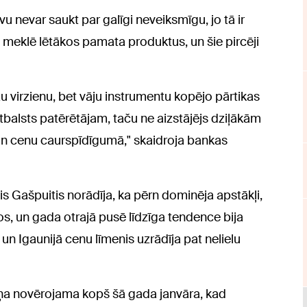
tīvu nevar saukt par galīgi neveiksmīgu, jo tā ir
 meklē lētākos pamata produktus, un šie pircēji
zu virzienu, bet vāju instrumentu kopējo pārtikas
atbalsts patērētājam, taču ne aizstājējs dziļākām
n cenu caurspīdīgumā," skaidroja bankas
 Gašpuitis norādīja, ka pērn dominēja apstākļi,
ētos, un gada otrajā pusē līdzīga tendence bija
un Igaunijā cenu līmenis uzrādīja pat nelielu
iņa novērojama kopš šā gada janvāra, kad