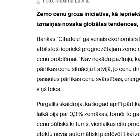
Foto: Maxima Latvija
Zemo cenu groza iniciatīva, kā iepriekš
izmaiņas nosaka globālas tendences, 
Bankas "Citadele" galvenais ekonomists Kā
atbilstoši iepriekš prognozētajam zemo ce
cenu problēmai. "Nav nekādu pazīmju, ka šī
pārtikas cenu situāciju Latvijā, jo cenu 
pasaules pārtikas cenu svārstības, energ
viņš teica.
Purgailis skaidroja, ka šogad aprīlī pārt
laikā bija par 0,3% zemākas, tomēr to ga
cenu būtisks kritums, vienlaikus citu pro
efektu nevar automātiski piedēvēt tikai z