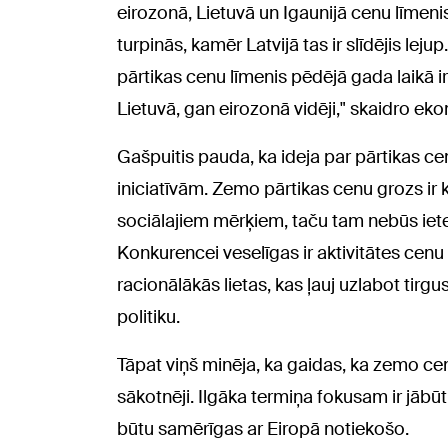
eirozonā, Lietuvā un Igaunijā cenu līmeni
turpinās, kamēr Latvijā tas ir slīdējis le
pārtikas cenu līmenis pēdējā gada laikā ir
Lietuvā, gan eirozonā vidēji," skaidro ek
Gašpuitis pauda, ka ideja par pārtikas c
iniciatīvām. Zemo pārtikas cenu grozs ir
sociālajiem mērķiem, taču tam nebūs iete
Konkurencei veselīgas ir aktivitātes cenu 
racionālākās lietas, kas ļauj uzlabot tirg
politiku.
Tāpat viņš minēja, ka gaidas, ka zemo ce
sākotnēji. Ilgāka termiņa fokusam ir jābūt 
būtu samērīgas ar Eiropā notiekošo.