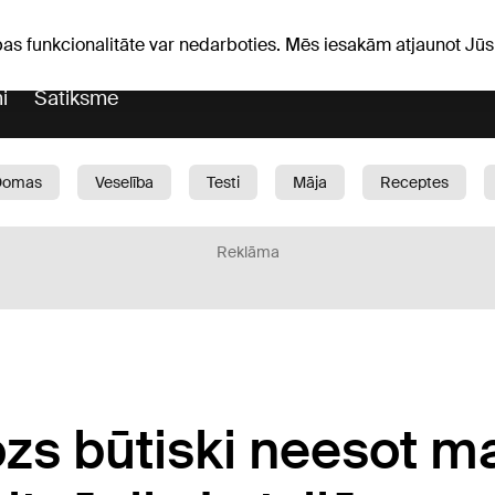
Laika ziņas
Horoskopi
pas funkcionalitāte var nedarboties. Mēs iesakām atjaunot J
i
Satiksme
Domas
Veselība
Testi
Māja
Receptes
Bērni
Auto
1188 play
Sports
Bizness
Reklāma
s būtiski neesot mai