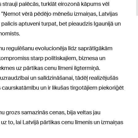
s strauji palēcās, turklāt eirozonā kāpums vēl
jup. "Ņemot vērā pēdējo mēnešu izmaiņas, Latvijas
 palicis aptuveni turpat, bet pieaudzis Igaunijā un
onomists.
enu regulēšanu evolucionēja līdz saprātīgākām
 kompromiss starp politiskajiem, biznesa un
kmes uz pārtikas cenu līmeni ilgtermiņā.
uzraudzībai un salīdzināšanai, tādēļ realizējušās
us caurskatāmību un ir likušas tirgotājiem piekoriģēt
nu grozs samazinās cenas, bija veltas jau
uz to, lai Latvijā pārtikas cenu līmenis un izmaiņas