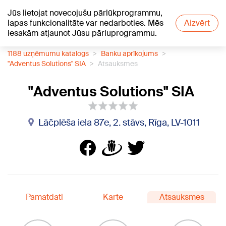
Jūs lietojat novecojušu pārlūkprogrammu,
+21
°C
lapas funkcionalitāte var nedarboties. Mēs
Aizvērt
iesakām atjaunot Jūsu pārluprogrammu.
1188 uzņēmumu katalogs
Banku aprīkojums
"Adventus Solutions" SIA
Atsauksmes
"Adventus Solutions" SIA
Lāčplēša iela 87e, 2. stāvs, Rīga, LV-1011
Pamatdati
Karte
Atsauksmes