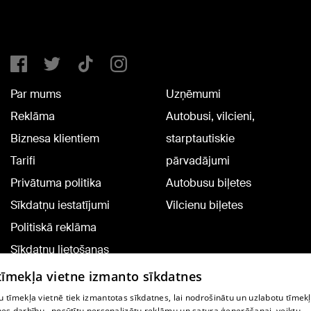
Par mums
Uzņēmumi
Reklāma
Autobusi, vilcieni,
Biznesa klientiem
starptautiskie
Tarifi
pārvadājumi
Privātuma politika
Autobusu biļetes
Sīkdatņu iestatījumi
Vilcienu biļetes
Politiskā reklāma
Sīkdatņu lietošanas
noteikumi
 tīmekļa vietne izmanto sīkdatnes
Komentāru pievienošana
 tīmekļa vietnē tiek izmantotas sīkdatnes, lai nodrošinātu un uzlabotu tīmek
nes darbību., nosūtītu personalizētu reklāmu un satura ģenerēšanai, veiktu