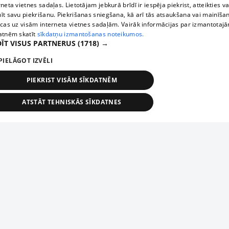
rneta vietnes sadaļas. Lietotājam jebkurā brīdī ir iespēja piekrist, atteikties va
īt savu piekrišanu. Piekrišanas sniegšana, kā arī tās atsaukšana vai mainīša
ecas uz visām interneta vietnes sadaļām. Vairāk informācijas par izmantotaj
atnēm skatīt
sīkdatņu izmantošanas noteikumos.
ĪT VISUS PARTNERUS
(1718) →
PIELĀGOT IZVĒLI
PIEKRIST VISĀM SĪKDATNĒM
ATSTĀT TEHNISKĀS SĪKDATNES
TEHNISKĀS/OBLIGĀTĀS
STATISTIKAS
MĒRĶĒŠANA
FUNKCIONĀLĀS
NEKLASIFICĒTĀS
ehniskās/obligātās
Statistikas
Mērķēšana
Funkcionālās
Neklasificēt
niskās/obligātās sīkdatnes nepieciešamas, lai lietotājs varētu brīvi apmeklēt un pārlūk
Piesaki savu uzņēmumu
ekļa vietni un izmantot tās piedāvātās iespējas. Bez šīm sīkdatnēm tīmekļa vietne neva
nvērtīgi darboties un sniegt lietotājam nepieciešamo informāciju.