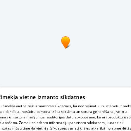
 tīmekļa vietne izmanto sīkdatnes
 tīmekļa vietnē tiek izmantotas sīkdatnes, lai nodrošinātu un uzlabotu tīmek
nes darbību., nosūtītu personalizētu reklāmu un satura ģenerēšanai, veiktu
āmas un satura mērījumus, auditorijas datu apkopošanu, kā arī produktu izst
zlabošanu. Zemāk sniedzam informāciju par visām sīkdatnēm, kuras tiek
ntotas mūsu tīmekļa vietnēs. Sīkdatnes var atšķirties atkarībā no apmeklētā