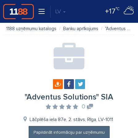
°C
+17
LV
1188 uzņēmumu katalogs
Banku aprīkojums
"Adventus Solutions" SIA
"Adventus Solutions" SIA
0
Lāčplēša iela 87e, 2. stāvs, Rīga, LV-1011
Papildināt informāciju par uzņēmumu