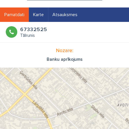
Pamatdati
Karte
Atsauksmes
67332525
Tālrunis
Nozare:
Banku aprīkojums