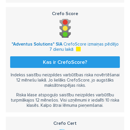
Crefo Score
"Adventus Solutions" SIA
CrefoScore izmaiņas pēdējo
7 dienu laikā
Kas ir CrefoScore?
Indekss saistību neizpildes varbūtības riska novērtēšanai
12 mēnešu laikā. Jo lielāks CrefoScore, jo augstāks
maksātnespējas risks.
Riska klase atspoguļo saistību neizpildes varbūtību
turpmākajos 12 mēnešos. Visi uzņēmumi ir iedalīti 10 riska
klasēs. Kalpo ātrai lēmuma pieņemšanai.
Crefo Cert