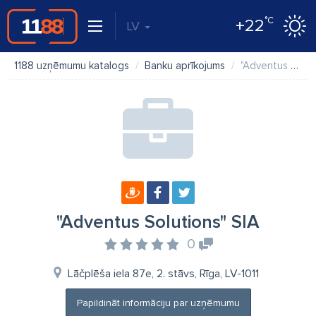
°C
+22
LV
1188 uzņēmumu katalogs
Banku aprīkojums
"Adventus Solutions" SIA
"Adventus Solutions" SIA
0
Lāčplēša iela 87e, 2. stāvs, Rīga, LV-1011
Papildināt informāciju par uzņēmumu