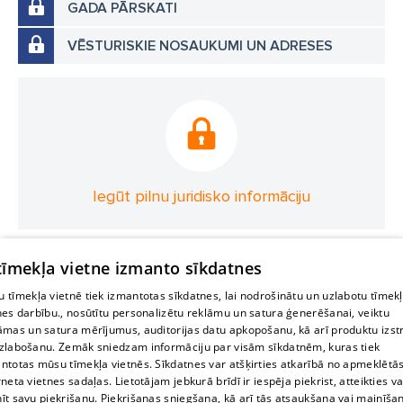
GADA PĀRSKATI
VĒSTURISKIE NOSAUKUMI UN ADRESES
Iegūt pilnu juridisko informāciju
 tīmekļa vietne izmanto sīkdatnes
 tīmekļa vietnē tiek izmantotas sīkdatnes, lai nodrošinātu un uzlabotu tīmek
nes darbību., nosūtītu personalizētu reklāmu un satura ģenerēšanai, veiktu
āmas un satura mērījumus, auditorijas datu apkopošanu, kā arī produktu izst
zlabošanu. Zemāk sniedzam informāciju par visām sīkdatnēm, kuras tiek
ntotas mūsu tīmekļa vietnēs. Sīkdatnes var atšķirties atkarībā no apmeklētā
rneta vietnes sadaļas. Lietotājam jebkurā brīdī ir iespēja piekrist, atteikties va
īt savu piekrišanu. Piekrišanas sniegšana, kā arī tās atsaukšana vai mainīša