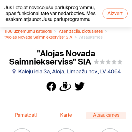
Jūs lietojat novecojušu pārlūkprogrammu,
+17
°C
lapas funkcionalitāte var nedarboties. Mēs
Aizvērt
iesakām atjaunot Jūsu pārluprogrammu.
1188 uzņēmumu katalogs
Asenizācija, biotualetes
"Alojas Novada Saimniekserviss" SIA
Atsauksmes
"Alojas Novada
Saimniekserviss" SIA
Kalēju iela 3a, Aloja, Limbažu nov., LV-4064
Pamatdati
Karte
Atsauksmes