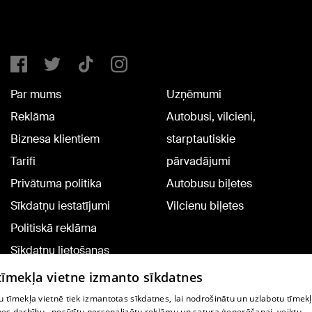
Par mums
Uzņēmumi
Reklāma
Autobusi, vilcieni,
Biznesa klientiem
starptautiskie
Tarifi
pārvadājumi
Privātuma politika
Autobusu biļetes
Sīkdatņu iestatījumi
Vilcienu biļetes
Politiskā reklāma
Sīkdatņu lietošanas
noteikumi
 tīmekļa vietne izmanto sīkdatnes
Komentāru pievienošana
 tīmekļa vietnē tiek izmantotas sīkdatnes, lai nodrošinātu un uzlabotu tīmek
nes darbību., nosūtītu personalizētu reklāmu un satura ģenerēšanai, veiktu