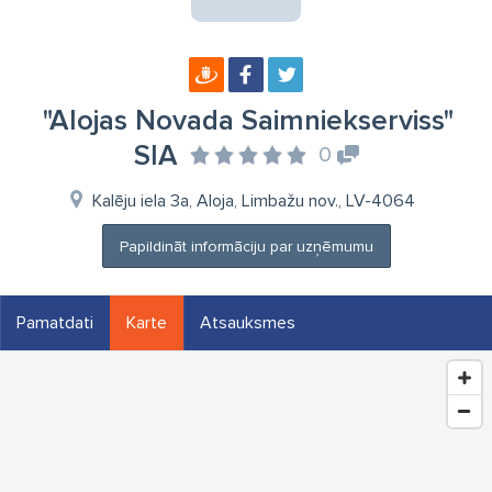
"Alojas Novada Saimniekserviss"
SIA
0
Kalēju iela 3a, Aloja, Limbažu nov., LV-4064
Papildināt informāciju par uzņēmumu
Pamatdati
Karte
Atsauksmes