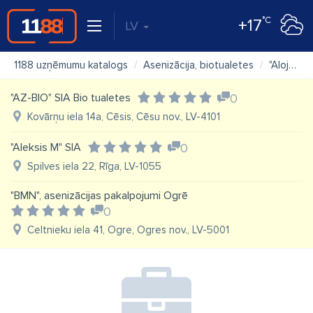
°C
+17
LV
1188 uzņēmumu katalogs
Asenizācija, biotualetes
"Alojas Novada Saimniekserviss" SIA
"AZ-BIO" SIA Bio tualetes
0
Kovārņu iela 14a, Cēsis, Cēsu nov., LV-4101
"Aleksis M" SIA
0
Spilves iela 22, Rīga, LV-1055
"BMN", asenizācijas pakalpojumi Ogrē
0
Celtnieku iela 41, Ogre, Ogres nov., LV-5001