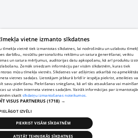
 tīmekļa vietne izmanto sīkdatnes
 tīmekļa vietnē tiek izmantotas sīkdatnes, lai nodrošinātu un uzlabotu tīmek
nes darbību., nosūtītu personalizētu reklāmu un satura ģenerēšanai, veiktu
āmas un satura mērījumus, auditorijas datu apkopošanu, kā arī produktu izst
zlabošanu. Zemāk sniedzam informāciju par visām sīkdatnēm, kuras tiek
ntotas mūsu tīmekļa vietnēs. Sīkdatnes var atšķirties atkarībā no apmeklētā
rneta vietnes sadaļas. Lietotājam jebkurā brīdī ir iespēja piekrist, atteikties va
īt savu piekrišanu. Piekrišanas sniegšana, kā arī tās atsaukšana vai mainīša
ecas uz visām interneta vietnes sadaļām. Vairāk informācijas par izmantotaj
atnēm skatīt
sīkdatņu izmantošanas noteikumos.
ĪT VISUS PARTNERUS
(1718) →
PIELĀGOT IZVĒLI
PIEKRIST VISĀM SĪKDATNĒM
ATSTĀT TEHNISKĀS SĪKDATNES