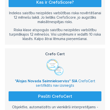
Kas ir CrefoScore?
Indekss saistību neizpildes varbūtības riska novērtēšanai
12 mēnešu laikā. Jo lielāks CrefoScore, jo augstāks
maksātnespējas risks.
Riska klase atspoguļo saistību neizpildes varbūtību
turpmākajos 12 mēnešos. Visi uzņēmumi ir iedalīti 10 riska
klasēs. Kalpo ātrai lēmuma pieņemšanai.
Crefo Cert
"Alojas Novada Saimniekserviss" SIA
CrefoCert
sertifikāts nav izsniegts
Pasūti CrefoCert
Objektīvs, automatizēts un vienkārši interpretējams -