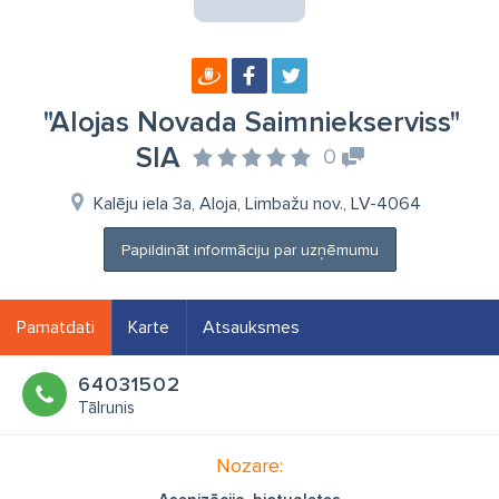
"Alojas Novada Saimniekserviss"
SIA
0
Kalēju iela 3a, Aloja, Limbažu nov., LV-4064
Papildināt informāciju par uzņēmumu
Pamatdati
Karte
Atsauksmes
64031502
Tālrunis
Nozare: