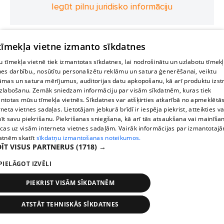
Iegūt pilnu juridisko informāciju
 tīmekļa vietne izmanto sīkdatnes
 tīmekļa vietnē tiek izmantotas sīkdatnes, lai nodrošinātu un uzlabotu tīmek
nes darbību., nosūtītu personalizētu reklāmu un satura ģenerēšanai, veiktu
āmas un satura mērījumus, auditorijas datu apkopošanu, kā arī produktu izst
zlabošanu. Zemāk sniedzam informāciju par visām sīkdatnēm, kuras tiek
ntotas mūsu tīmekļa vietnēs. Sīkdatnes var atšķirties atkarībā no apmeklētā
rneta vietnes sadaļas. Lietotājam jebkurā brīdī ir iespēja piekrist, atteikties va
īt savu piekrišanu. Piekrišanas sniegšana, kā arī tās atsaukšana vai mainīša
ecas uz visām interneta vietnes sadaļām. Vairāk informācijas par izmantotaj
atnēm skatīt
sīkdatņu izmantošanas noteikumos.
ĪT VISUS PARTNERUS
(1718) →
PIELĀGOT IZVĒLI
PIEKRIST VISĀM SĪKDATNĒM
ATSTĀT TEHNISKĀS SĪKDATNES