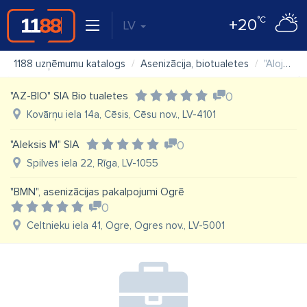
°C
+20
LV
1188 uzņēmumu katalogs
Asenizācija, biotualetes
"Alojas Novada Saimniekserviss" SIA
"AZ-BIO" SIA Bio tualetes
0
Kovārņu iela 14a, Cēsis, Cēsu nov., LV-4101
"Aleksis M" SIA
0
Spilves iela 22, Rīga, LV-1055
"BMN", asenizācijas pakalpojumi Ogrē
0
Celtnieku iela 41, Ogre, Ogres nov., LV-5001