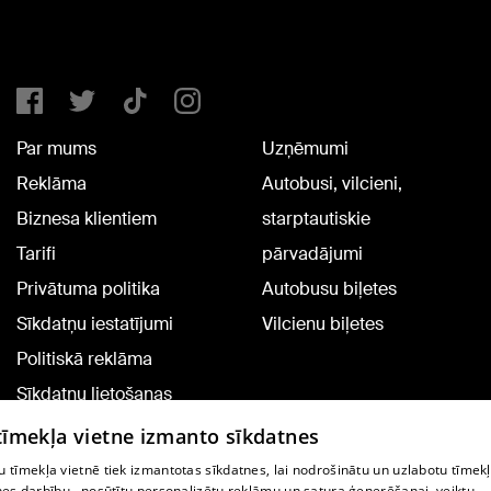
Par mums
Uzņēmumi
Reklāma
Autobusi, vilcieni,
Biznesa klientiem
starptautiskie
Tarifi
pārvadājumi
Privātuma politika
Autobusu biļetes
Sīkdatņu iestatījumi
Vilcienu biļetes
Politiskā reklāma
Sīkdatņu lietošanas
noteikumi
 tīmekļa vietne izmanto sīkdatnes
Komentāru pievienošana
 tīmekļa vietnē tiek izmantotas sīkdatnes, lai nodrošinātu un uzlabotu tīmek
nes darbību., nosūtītu personalizētu reklāmu un satura ģenerēšanai, veiktu