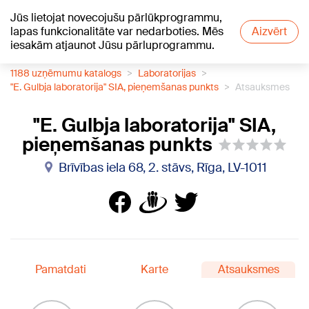
Jūs lietojat novecojušu pārlūkprogrammu,
+19
°C
lapas funkcionalitāte var nedarboties. Mēs
Aizvērt
iesakām atjaunot Jūsu pārluprogrammu.
1188 uzņēmumu katalogs
Laboratorijas
"E. Gulbja laboratorija" SIA, pieņemšanas punkts
Atsauksmes
"E. Gulbja laboratorija" SIA,
pieņemšanas punkts
Brīvības iela 68, 2. stāvs, Rīga, LV-1011
Pamatdati
Karte
Atsauksmes