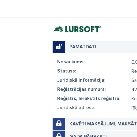
PAMATDATI
Nosaukums:
E.
Statuss:
Re
Juridiskā informācija:
Sa
Reģistrācijas numurs:
42
Reģistrs, Ierakstīts reģistrā:
Ko
Juridiskā adrese:
Rī
KAVĒTI MAKSĀJUMI, MAKSĀ
GADA PĀRSKATI