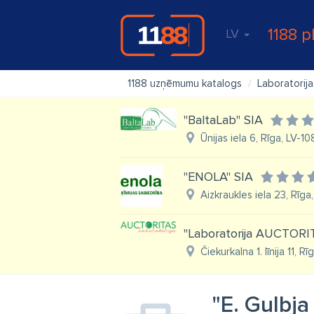
1188 p
LV
1188 uzņēmumu katalogs
Laboratorija
"BaltaLab" SIA
Ūnijas iela 6, Rīga, LV-1
"ENOLA" SIA
Aizkraukles iela 23, Rīga
"Laboratorija AUCTORI
Čiekurkalna 1. līnija 11, R
"E. Gulbja