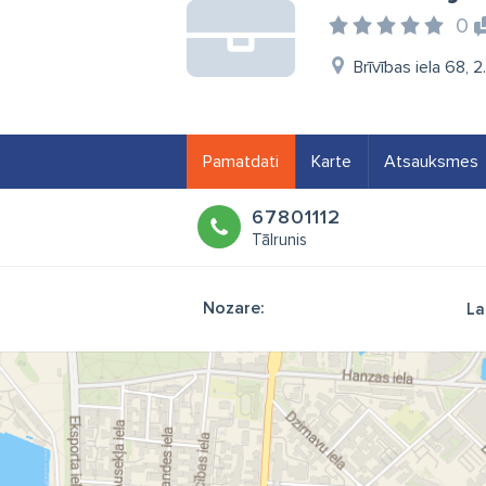
0
Brīvības iela 68, 2
Pamatdati
Karte
Atsauksmes
67801112
Tālrunis
Nozare:
La