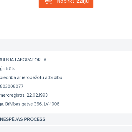
Nopirkt izziņu
GULBJA LABORATORIJA
ģistrēts
biedrība ar ierobežotu atbildību
803008077
mercreģistrs, 22.02.1993
ga, Brīvības gatve 366, LV-1006
TNESPĒJAS PROCESS