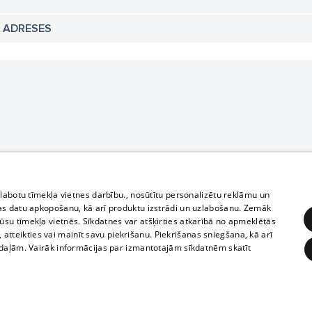
N ADRESES
zlabotu tīmekļa vietnes darbību., nosūtītu personalizētu reklāmu un
as datu apkopošanu, kā arī produktu izstrādi un uzlabošanu. Zemāk
su tīmekļa vietnēs. Sīkdatnes var atšķirties atkarībā no apmeklētās
, atteikties vai mainīt savu piekrišanu. Piekrišanas sniegšana, kā arī
adaļām. Vairāk informācijas par izmantotajām sīkdatnēm skatīt