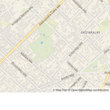
© MapTiler
© OpenStreetMap contributors