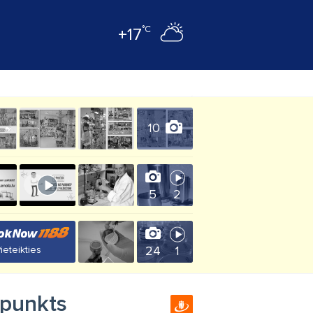
°C
+17
10
5
2
24
1
ieteikties
 punkts