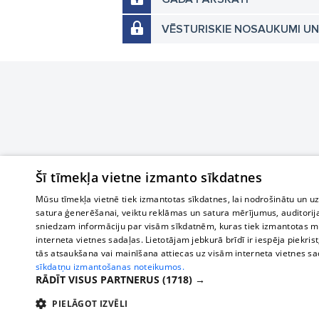
VĒSTURISKIE NOSAUKUMI U
Šī tīmekļa vietne izmanto sīkdatnes
Mūsu tīmekļa vietnē tiek izmantotas sīkdatnes, lai nodrošinātu un u
satura ģenerēšanai, veiktu reklāmas un satura mērījumus, auditorij
sniedzam informāciju par visām sīkdatnēm, kuras tiek izmantotas mū
interneta vietnes sadaļas. Lietotājam jebkurā brīdī ir iespēja piekrist
tās atsaukšana vai mainīšana attiecas uz visām interneta vietnes s
sīkdatņu izmantošanas noteikumos.
RĀDĪT VISUS PARTNERUS
(1718) →
PIELĀGOT IZVĒLI