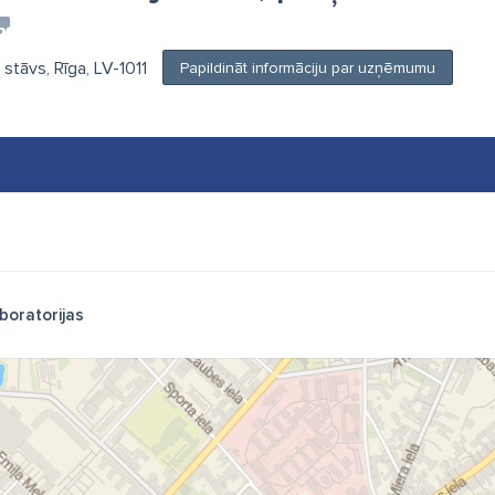
. stāvs, Rīga, LV-1011
Papildināt informāciju par uzņēmumu
boratorijas