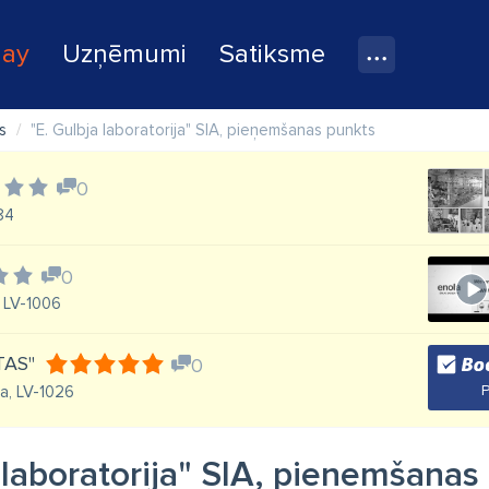
lay
Uzņēmumi
Satiksme
s
"E. Gulbja laboratorija" SIA, pieņemšanas punkts
0
084
0
, LV-1006
TAS"
0
P
īga, LV-1026
 laboratorija" SIA, pieņemšanas