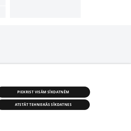
PIEKRIST VISĀM SĪKDATNĒM
ATSTĀT TEHNISKĀS SĪKDATNES