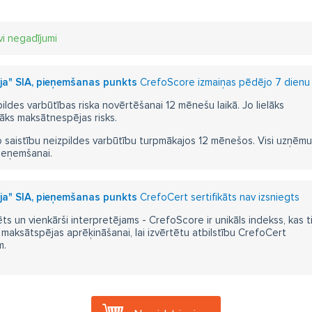
vi negadījumi
ija" SIA, pieņemšanas punkts
CrefoScore izmaiņas pēdējo 7 dienu 
pildes varbūtības riska novērtēšanai 12 mēnešu laikā. Jo lielāks
āks maksātnespējas risks.
 saistību neizpildes varbūtību turpmākajos 12 mēnešos. Visi uzņēmumi i
ieņemšanai.
ija" SIA, pieņemšanas punkts
CrefoCert sertifikāts nav izsniegts
ts un vienkārši interpretējams - CrefoScore ir unikāls indekss, kas t
aksātspējas aprēķināšanai, lai izvērtētu atbilstību CrefoCert
m.