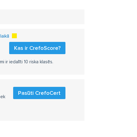
laikā
Kas ir CrefoScore?
r iedalīti 10 riska klasēs.
Pasūti CrefoCert
iek