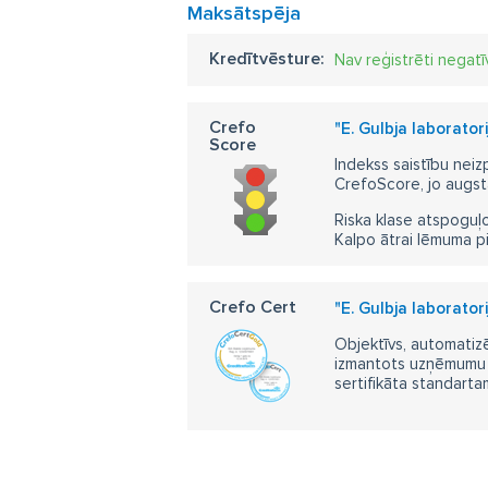
Maksātspēja
Kredītvēsture:
Nav reģistrēti negatī
Crefo
"E. Gulbja laborator
Score
Indekss saistību neiz
CrefoScore, jo augst
Riska klase atspoguļo
Kalpo ātrai lēmuma p
Crefo Cert
"E. Gulbja laborator
Objektīvs, automatizē
izmantots uzņēmumu m
sertifikāta standarta