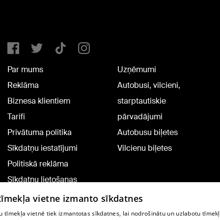
Par mums
Uzņēmumi
Reklāma
Autobusi, vilcieni,
Biznesa klientiem
starptautiskie
Tarifi
pārvadājumi
Privātuma politika
Autobusu biļetes
Sīkdatņu iestatījumi
Vilcienu biļetes
Politiskā reklāma
Sīkdatņu lietošanas
noteikumi
 tīmekļa vietne izmanto sīkdatnes
Komentāru pievienošana
 tīmekļa vietnē tiek izmantotas sīkdatnes, lai nodrošinātu un uzlabotu tīmek