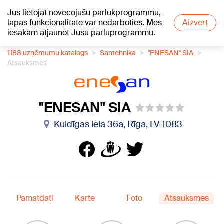
Jūs lietojat novecojušu pārlūkprogrammu,
+16
°C
lapas funkcionalitāte var nedarboties. Mēs
Aizvērt
iesakām atjaunot Jūsu pārluprogrammu.
1188 uzņēmumu katalogs
Santehnika
"ENESAN" SIA
Atsauksmes
"ENESAN" SIA
Kuldīgas iela 36a, Rīga, LV-1083
Pamatdati
Karte
Foto
Atsauksmes