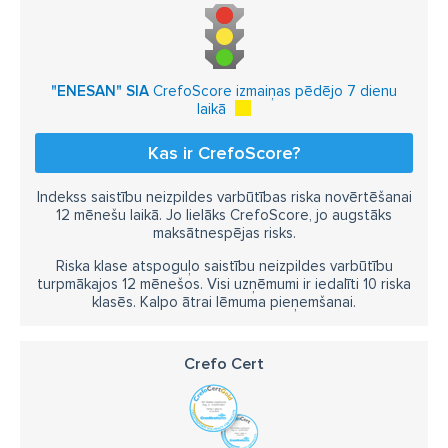
"ENESAN" SIA
CrefoScore izmaiņas pēdējo 7 dienu
laikā
Kas ir CrefoScore?
Indekss saistību neizpildes varbūtības riska novērtēšanai
12 mēnešu laikā. Jo lielāks CrefoScore, jo augstāks
maksātnespējas risks.
Riska klase atspoguļo saistību neizpildes varbūtību
turpmākajos 12 mēnešos. Visi uzņēmumi ir iedalīti 10 riska
klasēs. Kalpo ātrai lēmuma pieņemšanai.
Crefo Cert