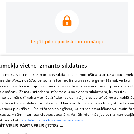
Iegūt pilnu juridisko informāciju
 tīmekļa vietne izmanto sīkdatnes
 tīmekļa vietnē tiek izmantotas sīkdatnes, lai nodrošinātu un uzlabotu tīmek
nes darbību., nosūtītu personalizētu reklāmu un satura ģenerēšanai, veiktu
āmas un satura mērījumus, auditorijas datu apkopošanu, kā arī produktu izst
zlabošanu. Zemāk sniedzam informāciju par visām sīkdatnēm, kuras tiek
ntotas mūsu tīmekļa vietnēs. Sīkdatnes var atšķirties atkarībā no apmeklētā
rneta vietnes sadaļas. Lietotājam jebkurā brīdī ir iespēja piekrist, atteikties va
īt savu piekrišanu. Piekrišanas sniegšana, kā arī tās atsaukšana vai mainīša
ecas uz visām interneta vietnes sadaļām. Vairāk informācijas par izmantotaj
atnēm skatīt
sīkdatņu izmantošanas noteikumos.
ĪT VISUS PARTNERUS
(1718) →