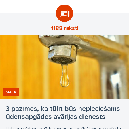
stāvvada labošana
stāvvada remonts
stāvvada remontdarbi
remonts
stāvvada maiņa
inženier komunikāciju sistema
ūdens apgāde
1188 raksti
MĀJA
3 pazīmes, ka tūlīt būs nepieciešams
ūdensapgādes avārijas dienests
Uzticama ūdensapgāde ir viens no svarīgākajiem komforta