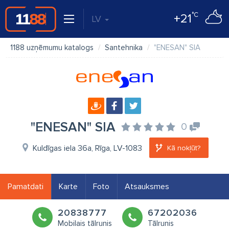
°C
+21
LV
1188 uzņēmumu katalogs
Santehnika
"ENESAN" SIA
"ENESAN" SIA
0
Kuldīgas iela 36a, Rīga, LV-1083
Kā nokļūt?
Pamatdati
Karte
Foto
Atsauksmes
20838777
67202036
Mobilais tālrunis
Tālrunis