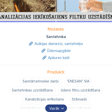
Nozares:
Santehnika
Avārijas dienests, santehniķis
Ūdensapgāde
Apkures katli
Produkti:
Sanitārtehniskie darbi
"ENESAN" SIA
Santehnikas uzstādīšana
ūdens filtru uzstādīšana
Kanalizācijas ierīkošana
Stāvvads
kanalizācijas stāvvads
ūdens stāvvads
Vairāk