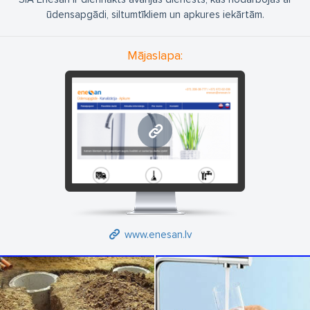
ūdensapgādi, siltumtīkliem un apkures iekārtām.
Mājaslapa:
www.enesan.lv
www.enesan.lv