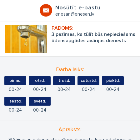
Nosūtīt e-pastu
enesan@enesan.lv
3 pazīmes, ka tūlīt būs nepieciešams
ūdensapgādes avārijas dienests
Darba laiks:
pirmd.
otrd.
trešd.
ceturtd.
piektd.
00
24
00
24
00
24
00
24
00
24
sestd.
svētd.
00
24
00
24
Apraksts:
SIA Enesan ir diennakts avārijas dienests, kas nodarbojas ar