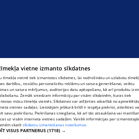
 tīmekļa vietne izmanto sīkdatnes
 tīmekļa vietnē tiek izmantotas sīkdatnes, lai nodrošinātu un uzlabotu tīmek
nes darbību., nosūtītu personalizētu reklāmu un satura ģenerēšanai, veiktu
āmas un satura mērījumus, auditorijas datu apkopošanu, kā arī produktu izst
zlabošanu. Zemāk sniedzam informāciju par visām sīkdatnēm, kuras tiek
ntotas mūsu tīmekļa vietnēs. Sīkdatnes var atšķirties atkarībā no apmeklētā
rneta vietnes sadaļas. Lietotājam jebkurā brīdī ir iespēja piekrist, atteikties va
īt savu piekrišanu. Piekrišanas sniegšana, kā arī tās atsaukšana vai mainīša
ecas uz visām interneta vietnes sadaļām. Vairāk informācijas par izmantotaj
atnēm skatīt
sīkdatņu izmantošanas noteikumos.
ĪT VISUS PARTNERUS
(1718) →