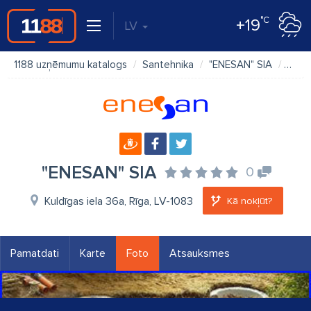
°C
+19
LV
1188 uzņēmumu katalogs
Santehnika
"ENESAN" SIA
Foto
"ENESAN" SIA
0
Kuldīgas iela 36a, Rīga, LV-1083
Kā nokļūt?
Pamatdati
Karte
Foto
Atsauksmes