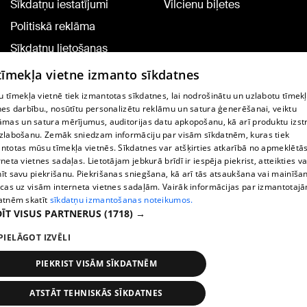
Sīkdatņu iestatījumi
Vilcienu biļetes
Politiskā reklāma
Sīkdatņu lietošanas
noteikumi
 tīmekļa vietne izmanto sīkdatnes
Komentāru pievienošana
 tīmekļa vietnē tiek izmantotas sīkdatnes, lai nodrošinātu un uzlabotu tīmek
nes darbību., nosūtītu personalizētu reklāmu un satura ģenerēšanai, veiktu
āmas un satura mērījumus, auditorijas datu apkopošanu, kā arī produktu izst
TV programma
zlabošanu. Zemāk sniedzam informāciju par visām sīkdatnēm, kuras tiek
Līguma noteikumi
ntotas mūsu tīmekļa vietnēs. Sīkdatnes var atšķirties atkarībā no apmeklētā
rneta vietnes sadaļas. Lietotājam jebkurā brīdī ir iespēja piekrist, atteikties va
360 Ziņu kontakti
īt savu piekrišanu. Piekrišanas sniegšana, kā arī tās atsaukšana vai mainīša
ecas uz visām interneta vietnes sadaļām. Vairāk informācijas par izmantotaj
Helio Media
atnēm skatīt
sīkdatņu izmantošanas noteikumos.
ĪT VISUS PARTNERUS
(1718) →
Portāla palīdzības dienests: e-pasts -
info@1188.lv
PIELĀGOT IZVĒLI
Copyright © 2004-2026 SIA HELIO MEDIA.
All rights reserved.
PIEKRIST VISĀM SĪKDATNĒM
ATSTĀT TEHNISKĀS SĪKDATNES