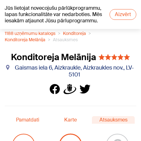
Jūs lietojat novecojušu pārlūkprogrammu,
+15
°C
lapas funkcionalitāte var nedarboties. Mēs
Aizvērt
iesakām atjaunot Jūsu pārluprogrammu.
1188 uzņēmumu katalogs
Konditoreja
Konditoreja Melānija
Atsauksmes
Konditoreja Melānija
Gaismas iela 6, Aizkraukle, Aizkraukles nov., LV-
5101
Pamatdati
Karte
Atsauksmes