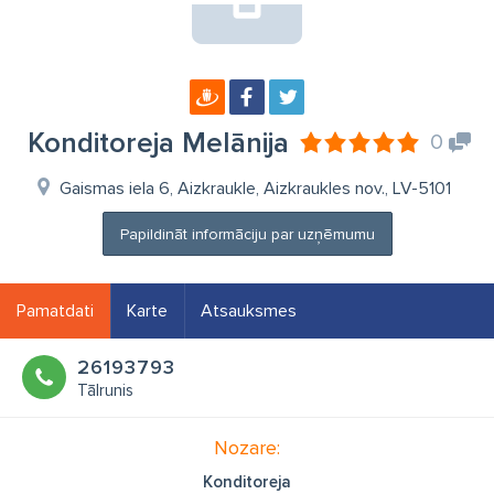
Konditoreja Melānija
0
Gaismas iela 6, Aizkraukle, Aizkraukles nov., LV-5101
Papildināt informāciju par uzņēmumu
Pamatdati
Karte
Atsauksmes
26193793
Tālrunis
Nozare:
Konditoreja