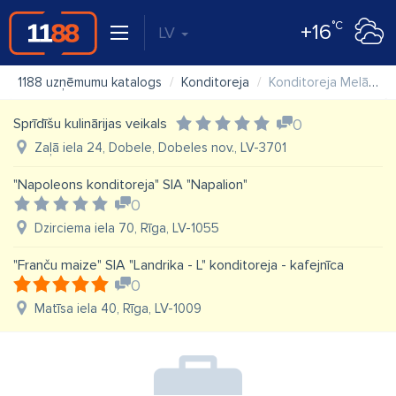
°C
+16
LV
1188 uzņēmumu katalogs
Konditoreja
Konditoreja Melānija
Sprīdīšu kulinārijas veikals
0
Zaļā iela 24, Dobele, Dobeles nov., LV-3701
"Napoleons konditoreja" SIA "Napalion"
0
Dzirciema iela 70, Rīga, LV-1055
"Franču maize" SIA "Landrika - L" konditoreja - kafejnīca
0
Matīsa iela 40, Rīga, LV-1009