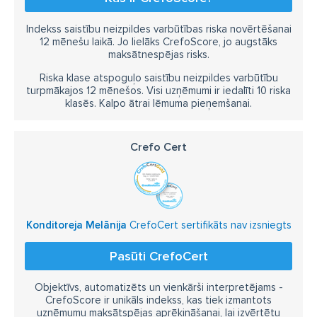
Indekss saistību neizpildes varbūtības riska novērtēšanai
12 mēnešu laikā. Jo lielāks CrefoScore, jo augstāks
maksātnespējas risks.
Riska klase atspoguļo saistību neizpildes varbūtību
turpmākajos 12 mēnešos. Visi uzņēmumi ir iedalīti 10 riska
klasēs. Kalpo ātrai lēmuma pieņemšanai.
Crefo Cert
Konditoreja Melānija
CrefoCert sertifikāts nav izsniegts
Pasūti CrefoCert
Objektīvs, automatizēts un vienkārši interpretējams -
CrefoScore ir unikāls indekss, kas tiek izmantots
uzņēmumu maksātspējas aprēķināšanai, lai izvērtētu