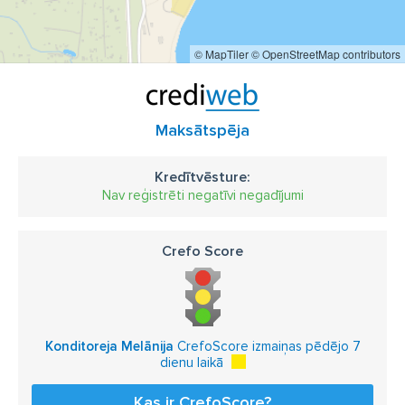
© MapTiler
© OpenStreetMap contributors
Maksātspēja
Kredītvēsture:
Nav reģistrēti negatīvi negadījumi
Crefo Score
Konditoreja Melānija
CrefoScore izmaiņas pēdējo 7
dienu laikā
Kas ir CrefoScore?