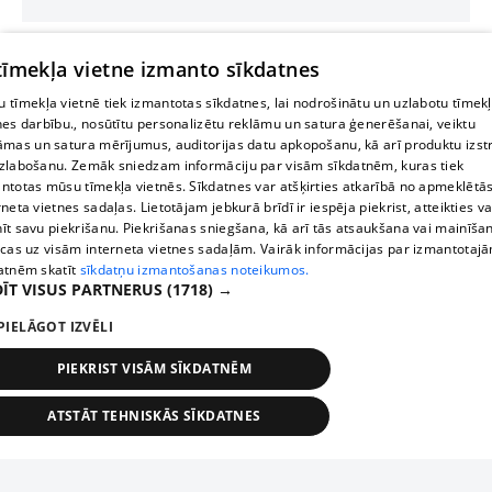
 tīmekļa vietne izmanto sīkdatnes
 tīmekļa vietnē tiek izmantotas sīkdatnes, lai nodrošinātu un uzlabotu tīmek
nes darbību., nosūtītu personalizētu reklāmu un satura ģenerēšanai, veiktu
āmas un satura mērījumus, auditorijas datu apkopošanu, kā arī produktu izst
zlabošanu. Zemāk sniedzam informāciju par visām sīkdatnēm, kuras tiek
ntotas mūsu tīmekļa vietnēs. Sīkdatnes var atšķirties atkarībā no apmeklētā
rneta vietnes sadaļas. Lietotājam jebkurā brīdī ir iespēja piekrist, atteikties va
īt savu piekrišanu. Piekrišanas sniegšana, kā arī tās atsaukšana vai mainīša
ecas uz visām interneta vietnes sadaļām. Vairāk informācijas par izmantotaj
atnēm skatīt
sīkdatņu izmantošanas noteikumos.
ĪT VISUS PARTNERUS
(1718) →
PIELĀGOT IZVĒLI
PIEKRIST VISĀM SĪKDATNĒM
ATSTĀT TEHNISKĀS SĪKDATNES
TEHNISKĀS/OBLIGĀTĀS
STATISTIKAS
MĒRĶĒŠANA