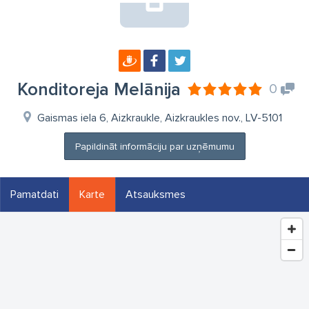
Konditoreja Melānija
0
Gaismas iela 6, Aizkraukle, Aizkraukles nov., LV-5101
Papildināt informāciju par uzņēmumu
Pamatdati
Karte
Atsauksmes