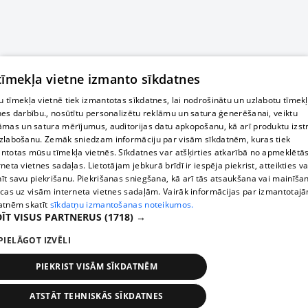
 tīmekļa vietne izmanto sīkdatnes
 tīmekļa vietnē tiek izmantotas sīkdatnes, lai nodrošinātu un uzlabotu tīmek
nes darbību., nosūtītu personalizētu reklāmu un satura ģenerēšanai, veiktu
āmas un satura mērījumus, auditorijas datu apkopošanu, kā arī produktu izst
zlabošanu. Zemāk sniedzam informāciju par visām sīkdatnēm, kuras tiek
ntotas mūsu tīmekļa vietnēs. Sīkdatnes var atšķirties atkarībā no apmeklētā
rneta vietnes sadaļas. Lietotājam jebkurā brīdī ir iespēja piekrist, atteikties va
īt savu piekrišanu. Piekrišanas sniegšana, kā arī tās atsaukšana vai mainīša
ecas uz visām interneta vietnes sadaļām. Vairāk informācijas par izmantotaj
atnēm skatīt
sīkdatņu izmantošanas noteikumos.
ĪT VISUS PARTNERUS
(1718) →
PIELĀGOT IZVĒLI
PIEKRIST VISĀM SĪKDATNĒM
ATSTĀT TEHNISKĀS SĪKDATNES