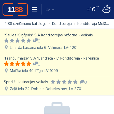
°C
+16
LV
1188 uzņēmumu katalogs
Konditoreja
Konditoreja Melānija
"Saules Kliņģeris" SIA Konditorejas ražotne - veikals
0
Linarda Laicena iela 6, Valmiera, LV-4201
"Franču maize" SIA "Landrika - L" konditoreja - kafejnīca
0
Matīsa iela 40, Rīga, LV-1009
Sprīdīšu kulinārijas veikals
0
Zaļā iela 24, Dobele, Dobeles nov., LV-3701