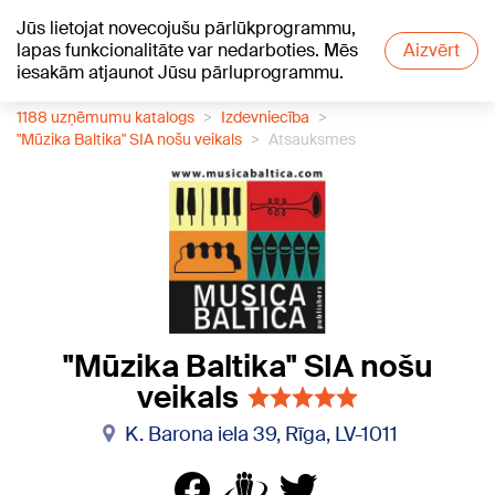
Jūs lietojat novecojušu pārlūkprogrammu,
+18
°C
lapas funkcionalitāte var nedarboties. Mēs
Aizvērt
iesakām atjaunot Jūsu pārluprogrammu.
1188 uzņēmumu katalogs
Izdevniecība
"Mūzika Baltika" SIA nošu veikals
Atsauksmes
"Mūzika Baltika" SIA nošu
veikals
K. Barona iela 39, Rīga, LV-1011