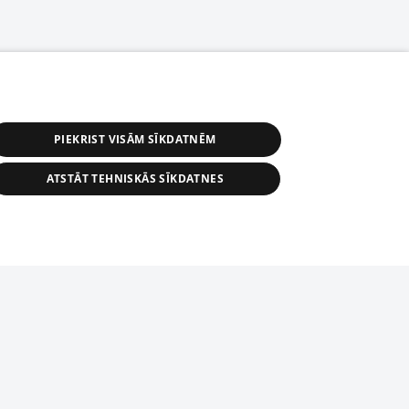
PIEKRIST VISĀM SĪKDATNĒM
ATSTĀT TEHNISKĀS SĪKDATNES
s, tās daļas vai datu bāzē iekļautās
ai informācijas daļas pavairošana vai
ādā formā stingri aizliegta. Tāpat arī ir
tīmekļa vietne nevarēs pilnvērtīgi darboties un sniegt
pielāde automātiskā režīmā. Jebkura