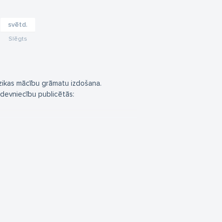
svētd.
Slēgts
ūzikas mācību grāmatu izdošana.
izdevniecību publicētās: