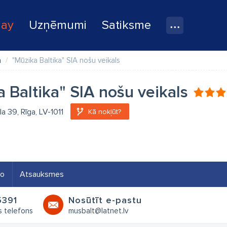
lay
Uzņēmumi
Satiksme
a
"Mūzika Baltika" SIA nošu veikals
 Baltika" SIA nošu veikals
la 39, Rīga, LV-1011
Kā nokļūt?
eo
Atsauksmes
5391
Nosūtīt e-pastu
s telefons
musbalt@latnet.lv