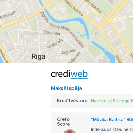
Maksātspēja
Kredītvēsture:
Nav reģistrēti negatī
Crefo
"Mūzika Baltika" SI
Score
Indekss saistību neiz