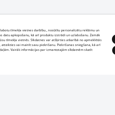
zlabotu tīmekļa vietnes darbību., nosūtītu personalizētu reklāmu un
as datu apkopošanu, kā arī produktu izstrādi un uzlabošanu. Zemāk
su tīmekļa vietnēs. Sīkdatnes var atšķirties atkarībā no apmeklētās
, atteikties vai mainīt savu piekrišanu. Piekrišanas sniegšana, kā arī
adaļām. Vairāk informācijas par izmantotajām sīkdatnēm skatīt
ĒRĶĒŠANA
FUNKCIONĀLĀS
NEKLASIFICĒTĀS
1188 datu bāze
obligātās
Statistikas
Mērķēšana
Funkcionālās
Neklasificētās
informācijas, v
izplatīšana jebk
eklēt un pārlūkot tīmekļa vietni un izmantot tās piedāvātās iespējas. Bez šīm sīkdatnēm 
aizliegta leju
mi
Kinoteātros