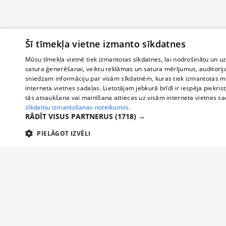
Šī tīmekļa vietne izmanto sīkdatnes
Mūsu tīmekļa vietnē tiek izmantotas sīkdatnes, lai nodrošinātu un u
satura ģenerēšanai, veiktu reklāmas un satura mērījumus, auditorij
sniedzam informāciju par visām sīkdatnēm, kuras tiek izmantotas mū
interneta vietnes sadaļas. Lietotājam jebkurā brīdī ir iespēja piekrist
tās atsaukšana vai mainīšana attiecas uz visām interneta vietnes s
sīkdatņu izmantošanas noteikumos.
RĀDĪT VISUS PARTNERUS
(1718) →
PIELĀGOT IZVĒLI
TEHNISKĀS/OBLIGĀTĀS
STATISTIKAS
M
Tehniskās/
Tehniskās/obligātās sīkdatnes nepieciešamas, lai lietotājs varētu brīvi apm
lietotājam nepieciešamo informāciju.
Par mums
Uzņēmu