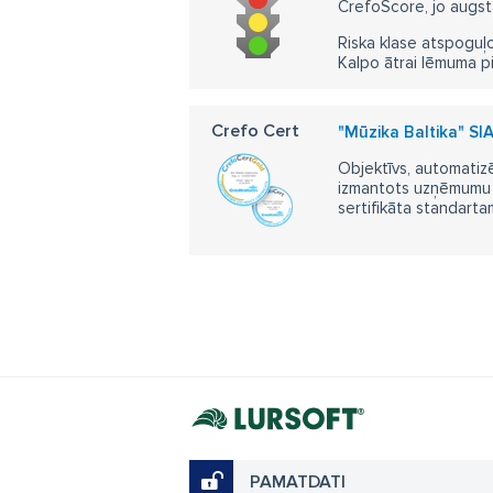
CrefoScore, jo augst
Riska klase atspoguļo
Kalpo ātrai lēmuma p
Crefo Cert
"Mūzika Baltika" SI
Objektīvs, automatizē
izmantots uzņēmumu m
sertifikāta standarta
PAMATDATI