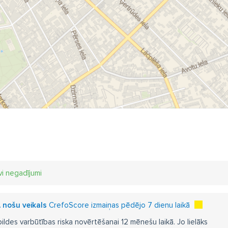
vi negadījumi
A nošu veikals
CrefoScore izmaiņas pēdējo 7 dienu laikā
pildes varbūtības riska novērtēšanai 12 mēnešu laikā. Jo lielāks