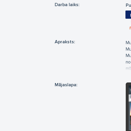
Darba laiks:
Pu
Apraksts:
Mu
Mu
Mu
not
mū
gr
no
Mājaslapa:
mū
an
sk
kā