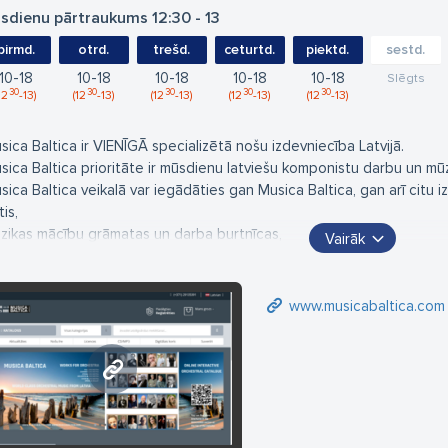
sdienu pārtraukums 12:30 - 13
pirmd.
otrd.
trešd.
ceturtd.
piektd.
sestd.
10
18
10
18
10
18
10
18
10
18
Slēgts
30
30
30
30
30
12
13
12
13
12
13
12
13
12
13
sica Baltica ir VIENĪGĀ specializētā nošu izdevniecība Latvijā.
sica Baltica prioritāte ir mūsdienu latviešu komponistu darbu un m
sica Baltica veikalā var iegādāties gan Musica Baltica, gan arī citu 
is,
zikas mācību grāmatas un darba burtnīcas,
Vairāk
āmatas par mūziku,
šu lapas un burtnīcas,
zikas/mākslas skolu dokumentāciju,
www.musicabaltica.com
tikvārus nošu izdevumus,
aņu ierakstus,
 arī pasūtīt notis no ārzemju izdevniecību katalogiem.
www.musicabaltica.com