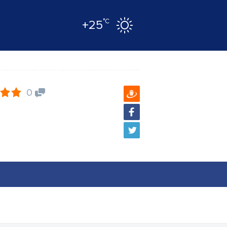
°C
+25
0