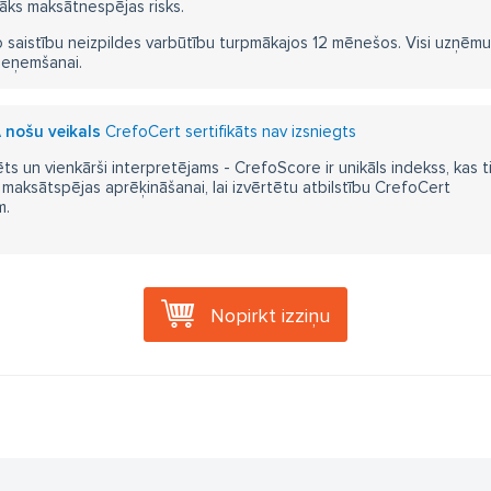
āks maksātnespējas risks.
 saistību neizpildes varbūtību turpmākajos 12 mēnešos. Visi uzņēmumi i
ieņemšanai.
A nošu veikals
CrefoCert sertifikāts nav izsniegts
ts un vienkārši interpretējams - CrefoScore ir unikāls indekss, kas t
aksātspējas aprēķināšanai, lai izvērtētu atbilstību CrefoCert
m.
Nopirkt izziņu