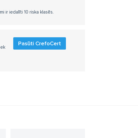
r iedalīti 10 riska klasēs.
Pasūti CrefoCert
iek