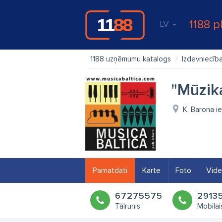
1188 p
LV
1188 uzņēmumu katalogs
Izdevniecīb
"Mūzika
K. Barona ie
Pamatdati
Karte
Foto
Vid
67275575
2913
Tālrunis
Mobilai