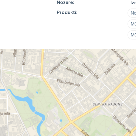
Nozare:
Iz
Produkti:
No
Mū
Mū