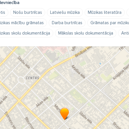
devniecība
tis
Nošu burtnīcas
Latviešu mūzika
Mūzikas literatūra
zikas mācību grāmatas
Darba burtnīcas
Grāmatas par mūzik
zikas skolu dokumentācija
Mākslas skolu dokumentācija
Anti