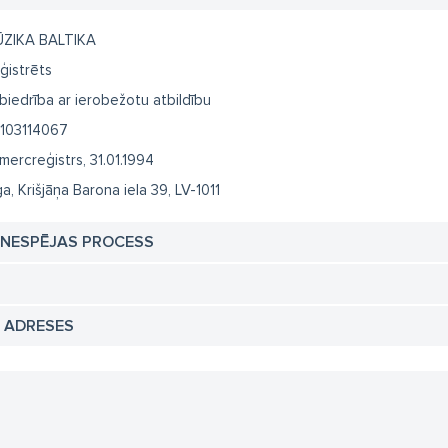
ZIKA BALTIKA
ģistrēts
biedrība ar ierobežotu atbildību
103114067
mercreģistrs, 31.01.1994
ga, Krišjāņa Barona iela 39, LV-1011
TNESPĒJAS PROCESS
N ADRESES