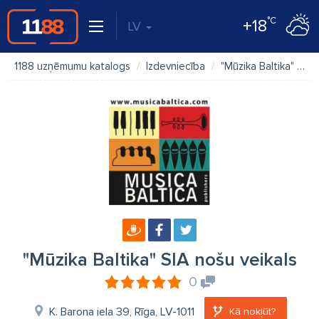
°C
+18
LV
1188 uzņēmumu katalogs
Izdevniecība
"Mūzika Baltika" SIA nošu veikals
"Mūzika Baltika" SIA nošu veikals
0
K. Barona iela 39, Rīga, LV-1011
Kā nokļūt?