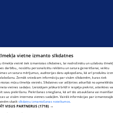
Notis
 tīmekļa vietne izmanto sīkdatnes
 tīmekļa vietnē tiek izmantotas sīkdatnes, lai nodrošinātu un uzlabotu tīmek
nes darbību., nosūtītu personalizētu reklāmu un satura ģenerēšanai, veiktu
āmas un satura mērījumus, auditorijas datu apkopošanu, kā arī produktu izst
zlabošanu. Zemāk sniedzam informāciju par visām sīkdatnēm, kuras tiek
ntotas mūsu tīmekļa vietnēs. Sīkdatnes var atšķirties atkarībā no apmeklētā
rneta vietnes sadaļas. Lietotājam jebkurā brīdī ir iespēja piekrist, atteikties va
īt savu piekrišanu. Piekrišanas sniegšana, kā arī tās atsaukšana vai mainīša
ecas uz visām interneta vietnes sadaļām. Vairāk informācijas par izmantotaj
atnēm skatīt
sīkdatņu izmantošanas noteikumos.
ĪT VISUS PARTNERUS
(1718) →