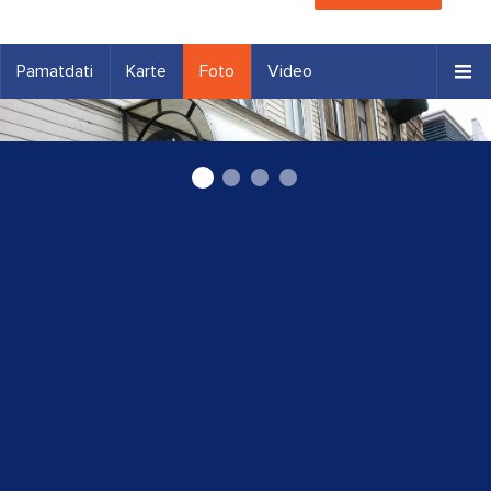
Pamatdati
Karte
Foto
Video