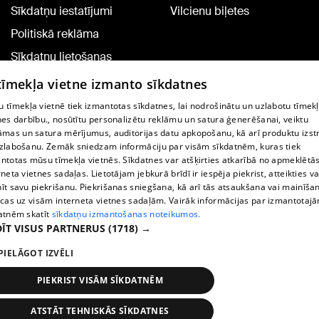
Sīkdatņu iestatījumi
Vilcienu biļetes
Politiskā reklāma
Sīkdatņu lietošanas
noteikumi
 tīmekļa vietne izmanto sīkdatnes
Komentāru pievienošana
 tīmekļa vietnē tiek izmantotas sīkdatnes, lai nodrošinātu un uzlabotu tīmek
nes darbību., nosūtītu personalizētu reklāmu un satura ģenerēšanai, veiktu
āmas un satura mērījumus, auditorijas datu apkopošanu, kā arī produktu izst
TV programma
zlabošanu. Zemāk sniedzam informāciju par visām sīkdatnēm, kuras tiek
Līguma noteikumi
ntotas mūsu tīmekļa vietnēs. Sīkdatnes var atšķirties atkarībā no apmeklētā
rneta vietnes sadaļas. Lietotājam jebkurā brīdī ir iespēja piekrist, atteikties va
360 Ziņu kontakti
īt savu piekrišanu. Piekrišanas sniegšana, kā arī tās atsaukšana vai mainīša
ecas uz visām interneta vietnes sadaļām. Vairāk informācijas par izmantotaj
Helio Media
atnēm skatīt
sīkdatņu izmantošanas noteikumos.
ĪT VISUS PARTNERUS
(1718) →
Portāla palīdzības dienests: e-pasts -
info@1188.lv
PIELĀGOT IZVĒLI
Copyright © 2004-2026 SIA HELIO MEDIA.
All rights reserved.
PIEKRIST VISĀM SĪKDATNĒM
ATSTĀT TEHNISKĀS SĪKDATNES