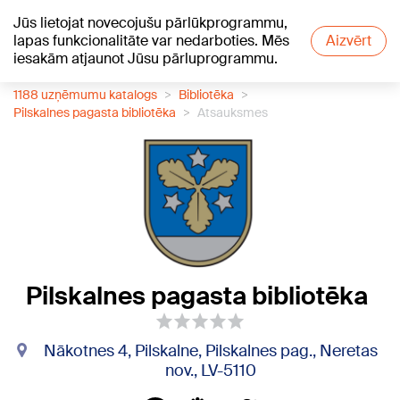
Jūs lietojat novecojušu pārlūkprogrammu,
+20
°C
lapas funkcionalitāte var nedarboties. Mēs
Aizvērt
iesakām atjaunot Jūsu pārluprogrammu.
1188 uzņēmumu katalogs
Bibliotēka
Pilskalnes pagasta bibliotēka
Atsauksmes
Pilskalnes pagasta bibliotēka
Nākotnes 4, Pilskalne, Pilskalnes pag., Neretas
nov., LV-5110