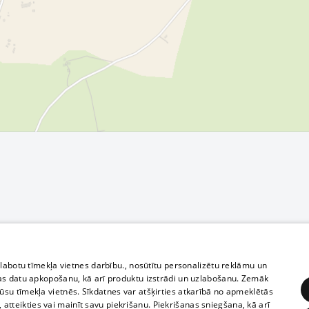
zlabotu tīmekļa vietnes darbību., nosūtītu personalizētu reklāmu un
as datu apkopošanu, kā arī produktu izstrādi un uzlabošanu. Zemāk
su tīmekļa vietnēs. Sīkdatnes var atšķirties atkarībā no apmeklētās
, atteikties vai mainīt savu piekrišanu. Piekrišanas sniegšana, kā arī