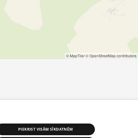
© MapTiler
© OpenStreetMap contributors
PIEKRIST VISĀM SĪKDATNĒM