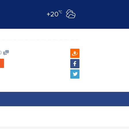
°C
+20
0