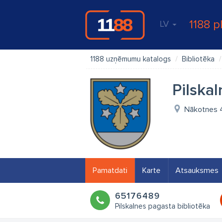
1188 p
LV
1188 uzņēmumu katalogs
Bibliotēka
Pilskal
Nākotnes 4,
Pamatdati
Karte
Atsauksmes
65176489
Pilskalnes pagasta bibliotēka