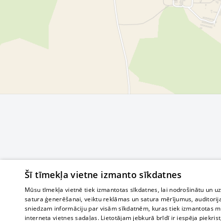
Šī tīmekļa vietne izmanto sīkdatnes
Mūsu tīmekļa vietnē tiek izmantotas sīkdatnes, lai nodrošinātu un u
satura ģenerēšanai, veiktu reklāmas un satura mērījumus, auditorij
sniedzam informāciju par visām sīkdatnēm, kuras tiek izmantotas mū
interneta vietnes sadaļas. Lietotājam jebkurā brīdī ir iespēja piekrist