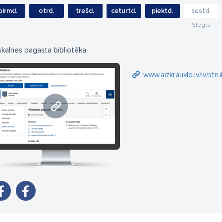
pirmd.
otrd.
trešd.
ceturtd.
piektd.
sestd.
Slēgts
lskalnes pagasta bibliotēka
www.aizkraukle.lv/lv/str
www.aizkraukle.lv