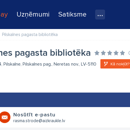
lay
Uzņēmumi
Satiksme
Pilskalnes pagasta bibliotēka
nes pagasta bibliotēka
 Pilskalne, Pilskalnes pag., Neretas nov., LV-5110
Kā nokļūt?
Nosūtīt e-pastu
rasma.strode@aizkraukle.lv