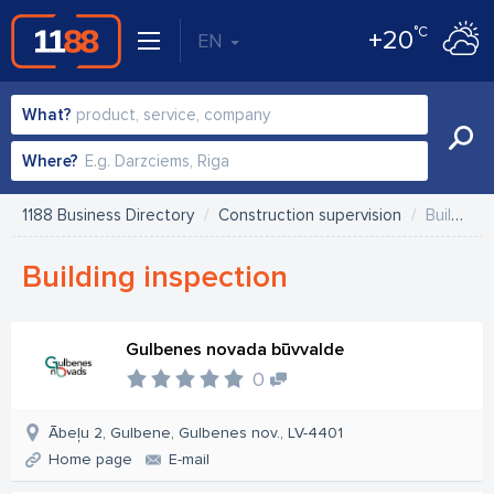
°C
+20
EN
What?
Where?
1188 Business Directory
Construction supervision
Building inspection
Building inspection
Gulbenes novada būvvalde
0
Ābeļu 2, Gulbene, Gulbenes nov., LV-4401
Home page
E-mail