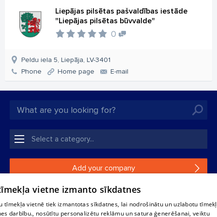
Liepājas pilsētas pašvaldības iestāde
"Liepājas pilsētas būvvalde"
0
Peldu iela 5, Liepāja, LV-3401
Phone
Home page
E-mail
Add your company
 tīmekļa vietne izmanto sīkdatnes
If your company is not in our database, please fill in a
simple form.
 tīmekļa vietnē tiek izmantotas sīkdatnes, lai nodrošinātu un uzlabotu tīmek
nes darbību., nosūtītu personalizētu reklāmu un satura ģenerēšanai, veiktu