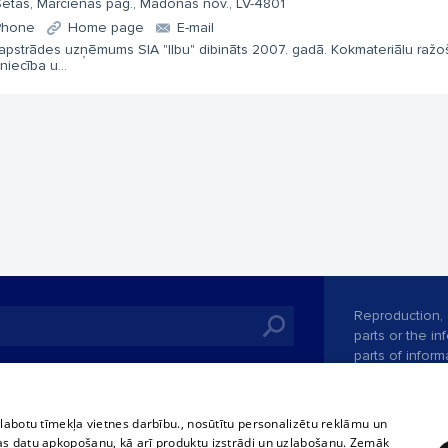
ētas, Mārcienas pag., Madonas nov., LV-4801
Phone
Home page
E-mail
apstrādes uzņēmums SIA "Ilbu" dibināts 2007. gadā. Kokmateriālu ražo
zniecība u...
Reproduction, o
parts or the i
parts of informa
Also automatic
ies
In the cinemas
of any materia
rains,
TV program
strictly forbid
zlabotu tīmekļa vietnes darbību., nosūtītu personalizētu reklāmu un
tional schedules
website.
Contract rules
as datu apkopošanu, kā arī produktu izstrādi un uzlabošanu. Zemāk