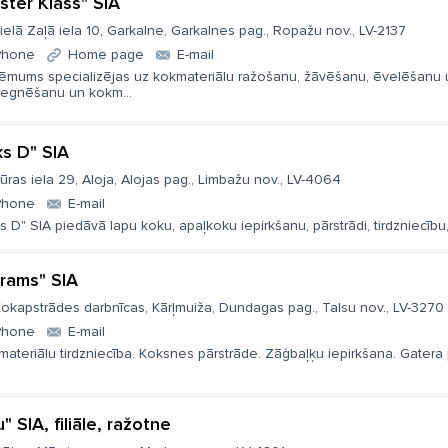
ster Klass" SIA
ielā Zaļā iela 10, Garkalne, Garkalnes pag., Ropažu nov., LV-2137
Phone
Home page
E-mail
ēmums specializējas uz kokmateriālu ražošanu, žāvēšanu, ēvelēšanu 
regnēšanu un kokm...
ks D" SIA
ūras iela 29, Aloja, Alojas pag., Limbažu nov., LV-4064
Phone
E-mail
s D" SIA piedāvā lapu koku, apaļkoku iepirkšanu, pārstrādi, tirdzniecību,
rams" SIA
okapstrādes darbnīcas, Kārļmuiža, Dundagas pag., Talsu nov., LV-3270
Phone
E-mail
ateriālu tirdzniecība. Koksnes pārstrāde. Zāģbaļķu iepirkšana. Gatera 
u" SIA, filiāle, ražotne