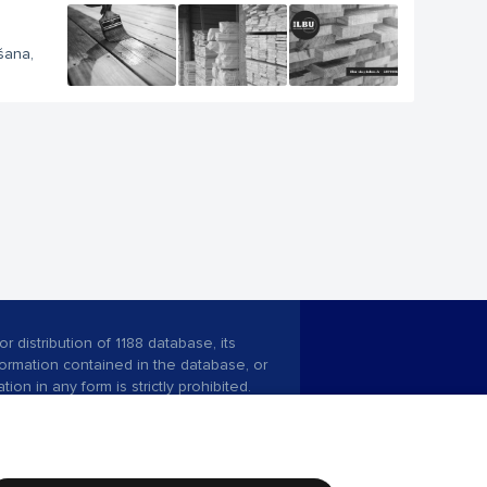
šana,
r distribution of 1188 database, its
nformation contained in the database, or
tion in any form is strictly prohibited.
 download is prohibited. Reproduction
l published on the website 1188 is
den without the editorial license of 1188