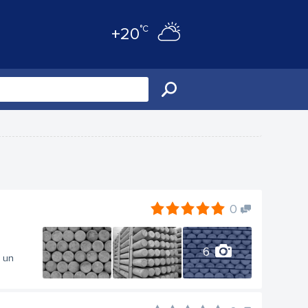
°C
+20
0
6
i un