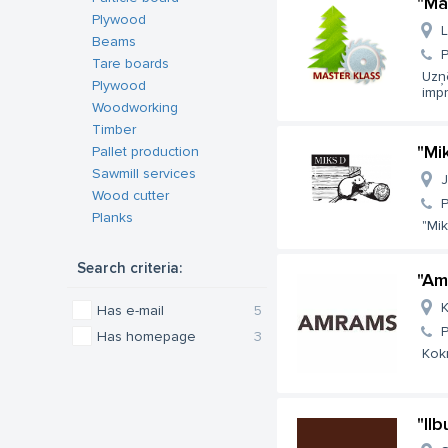
"Ma
Plywood
L
Beams
Tare boards
Uzņ
Plywood
imp
Woodworking
Timber
"Mi
Pallet production
Sawmill services
J
Wood cutter
Planks
"Mik
Search criteria:
"Am
K
Has e-mail
5
Has homepage
3
Kokm
"Ilb