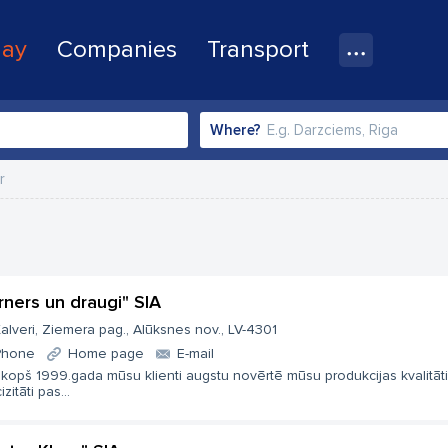
lay
Companies
Transport
Where?
r
rners un draugi" SIA
alveri, Ziemera pag., Alūksnes nov., LV-4301
Phone
Home page
E-mail
kopš 1999.gada mūsu klienti augstu novērtē mūsu produkcijas kvalitāt
izitāti pas...