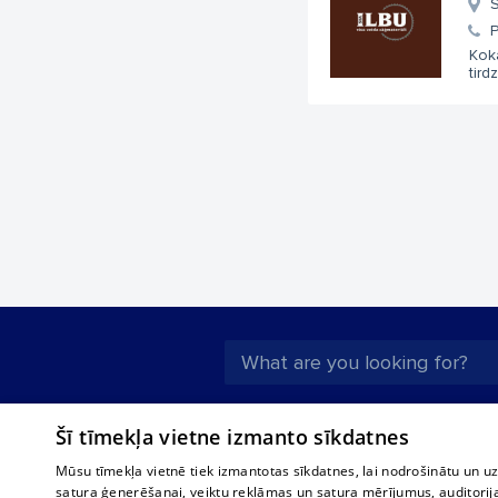
S
Kok
tird
About us
Compan
Šī tīmekļa vietne izmanto sīkdatnes
Advertisement
Buses, t
Mūsu tīmekļa vietnē tiek izmantotas sīkdatnes, lai nodrošinātu un u
interna
For business
satura ģenerēšanai, veiktu reklāmas un satura mērījumus, auditorij