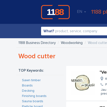
1188 p
EN
What?
1188 Business Directory
Woodworking
Wood cutte
Wood cutter
TOP Keywords:
"Ve
K
Sawn timber
Boards
Jau 
Decking
prec
Finishing boards
Sauna boards
Particle board