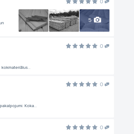
0
5
un
0
 kokmateriālus...
0
pakalpojumi. Koka...
0