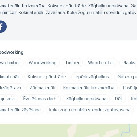
kmateriālu tirdzniecība. Koksnes pārstrāde. Zāģbaļķu iepirkšana. Ga
ltumnīcas. Kokmateriālu žāvēšana. Koka žogu un afišu stendu izgatav
odworking
wn timber
Woodworking
Timber
Wood cutter
Planks
kmateriāli
Koksnes pārstrāde
Iepērk zāģbaļķus
Gatera pa
kzāģētava
Zāģmateriāli
Kokmateriālu tirdzniecība
Pasūtīj
uju koki
Ēvelēšanas darbi
Zāģbaļķu iepirkšana
Dēļi
Ko
kmateriālu žāvēšana
koka žogu un afišu stendu izgatavošana