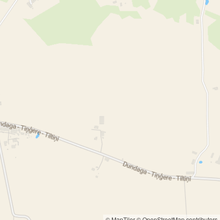
© MapTiler
© OpenStreetMap contributors