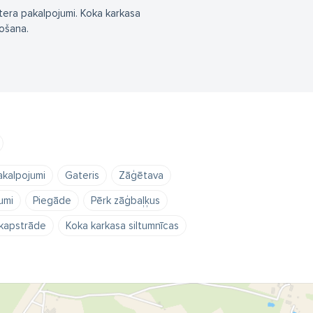
tera pakalpojumi. Koka karkasa
ošana.
kalpojumi
Gateris
Zāģētava
umi
Piegāde
Pērk zāģbaļķus
kapstrāde
Koka karkasa siltumnīcas