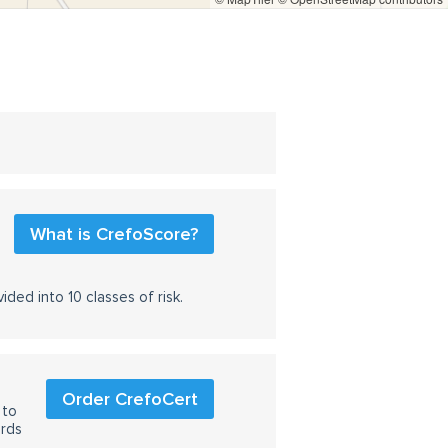
What is CrefoScore?
ided into 10 classes of risk.
Order CrefoCert
 to
ards