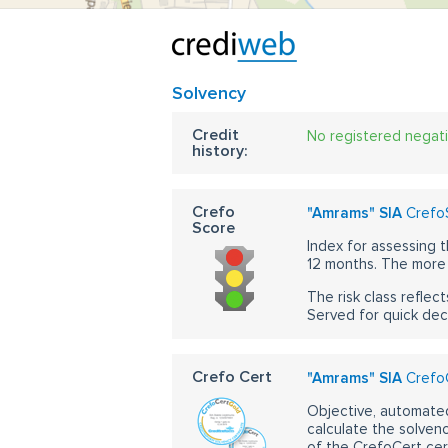
Solvency
Credit
No registered negat
history:
Crefo
"Amrams" SIA
CrefoS
Score
Index for assessing t
12 months. The more 
The risk class reflect
Served for quick dec
Crefo Cert
"Amrams" SIA
CrefoC
Objective, automated
calculate the solvenc
of the CrefoCert cert