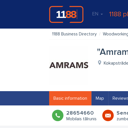
1188 p
EN
1188 Business Directory
Woodworkin
"Amram
Kokapstrādes
Basic information
Map
Review
28654660
Sen
Mobilais tālrunis
zumbe