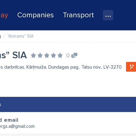
lay
Companies
Transport
g
"Amrams" SIA
s" SIA
0
 darbnīcas, Kārļmuiža, Dundagas pag., Talsu nov., LV-3270
s
d email
rgs.a@gmail.com