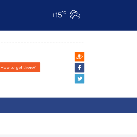
°C
+15
How to get there?