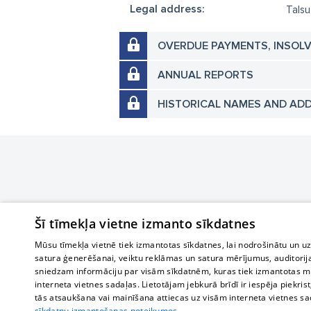
Legal address:
Talsu
OVERDUE PAYMENTS, INSOL
ANNUAL REPORTS
HISTORICAL NAMES AND AD
Šī tīmekļa vietne izmanto sīkdatnes
Mūsu tīmekļa vietnē tiek izmantotas sīkdatnes, lai nodrošinātu un u
satura ģenerēšanai, veiktu reklāmas un satura mērījumus, auditorij
sniedzam informāciju par visām sīkdatnēm, kuras tiek izmantotas mū
interneta vietnes sadaļas. Lietotājam jebkurā brīdī ir iespēja piekrist
tās atsaukšana vai mainīšana attiecas uz visām interneta vietnes s
sīkdatņu izmantošanas noteikumos.