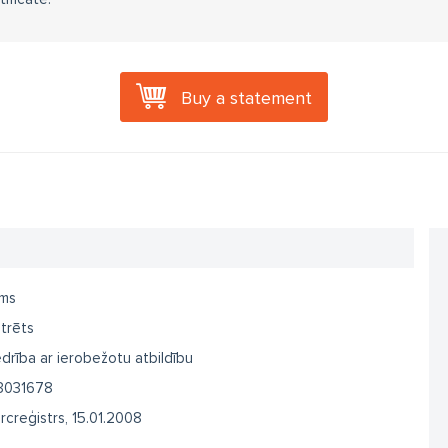
Buy a statement
ms
trēts
drība ar ierobežotu atbildību
3031678
creģistrs, 15.01.2008