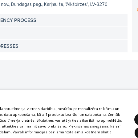
 nov., Dundagas pag., Kārļmuiža, "Alkšbirzes", LV-3270
VENCY PROCESS
DRESSES
zlabotu tīmekļa vietnes darbību., nosūtītu personalizētu reklāmu un
as datu apkopošanu, kā arī produktu izstrādi un uzlabošanu. Zemāk
su tīmekļa vietnēs. Sīkdatnes var atšķirties atkarībā no apmeklētās
, atteikties vai mainīt savu piekrišanu. Piekrišanas sniegšana, kā arī
adaļām. Vairāk informācijas par izmantotajām sīkdatnēm skatīt