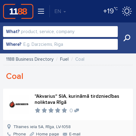
°C
+19
EN
What?
Where?
1188 Business Directory
Fuel
Coal
Coal
"Akvarius" SIA, kurināmā tirdzniecības
noliktava Rīgā
0
Tīraines iela 5A, Rīga, LV-1058
Phone
Home page
E-mail