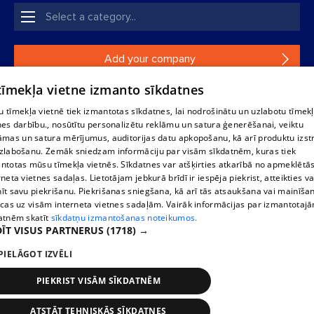
Add your company
 tīmekļa vietne izmanto sīkdatnes
If your company is not in our database, please fill in a
simple form.
 tīmekļa vietnē tiek izmantotas sīkdatnes, lai nodrošinātu un uzlabotu tīmek
nes darbību., nosūtītu personalizētu reklāmu un satura ģenerēšanai, veiktu
āmas un satura mērījumus, auditorijas datu apkopošanu, kā arī produktu izst
Reproduction, or distribution of 1188 database, its parts or the
zlabošanu. Zemāk sniedzam informāciju par visām sīkdatnēm, kuras tiek
information contained in the database, or parts of information in
ntotas mūsu tīmekļa vietnēs. Sīkdatnes var atšķirties atkarībā no apmeklētā
any form is strictly prohibited. Also automatic download is
rneta vietnes sadaļas. Lietotājam jebkurā brīdī ir iespēja piekrist, atteikties va
prohibited. Reproduction of any material published on the
īt savu piekrišanu. Piekrišanas sniegšana, kā arī tās atsaukšana vai mainīša
website 1188 is strictly forbidden without the editorial license of
ecas uz visām interneta vietnes sadaļām. Vairāk informācijas par izmantotaj
1188 website.
atnēm skatīt
sīkdatņu izmantošanas noteikumos.
ĪT VISUS PARTNERUS
(1718) →
PIELĀGOT IZVĒLI
Vortal assistance service: e-mail -
info@1188.lv
Elaborated
SIA Helio Media
2004-2026
PIEKRIST VISĀM SĪKDATNĒM
ATSTĀT TEHNISKĀS SĪKDATNES