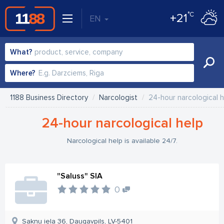
°C
+21
EN
What?
Where?
1188 Business Directory
Narcologist
24-hour narcological 
24-hour narcological help
Narcological help is available 24/7.
"Saluss" SIA
0
Sakņu iela 36, Daugavpils, LV-5401