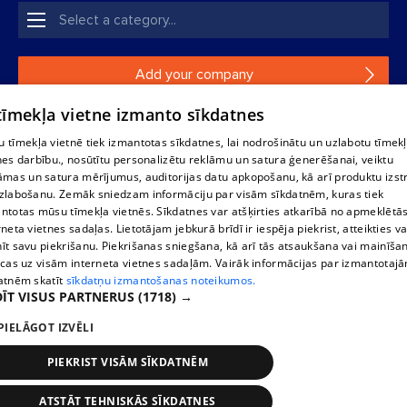
Add your company
 tīmekļa vietne izmanto sīkdatnes
If your company is not in our database, please fill in a
simple form.
 tīmekļa vietnē tiek izmantotas sīkdatnes, lai nodrošinātu un uzlabotu tīmek
nes darbību., nosūtītu personalizētu reklāmu un satura ģenerēšanai, veiktu
āmas un satura mērījumus, auditorijas datu apkopošanu, kā arī produktu izst
Reproduction, or distribution of 1188 database, its parts or the
zlabošanu. Zemāk sniedzam informāciju par visām sīkdatnēm, kuras tiek
information contained in the database, or parts of information in
ntotas mūsu tīmekļa vietnēs. Sīkdatnes var atšķirties atkarībā no apmeklētā
any form is strictly prohibited. Also automatic download is
rneta vietnes sadaļas. Lietotājam jebkurā brīdī ir iespēja piekrist, atteikties va
prohibited. Reproduction of any material published on the
īt savu piekrišanu. Piekrišanas sniegšana, kā arī tās atsaukšana vai mainīša
website 1188 is strictly forbidden without the editorial license of
ecas uz visām interneta vietnes sadaļām. Vairāk informācijas par izmantotaj
1188 website.
atnēm skatīt
sīkdatņu izmantošanas noteikumos.
ĪT VISUS PARTNERUS
(1718) →
PIELĀGOT IZVĒLI
Vortal assistance service: e-mail -
info@1188.lv
Elaborated
SIA Helio Media
2004-2026
PIEKRIST VISĀM SĪKDATNĒM
ATSTĀT TEHNISKĀS SĪKDATNES