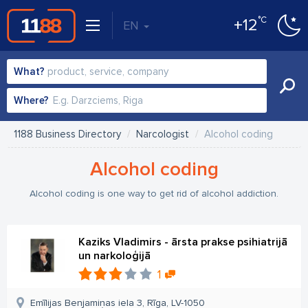
°C
+12
EN
What?
Where?
1188 Business Directory
Narcologist
Alcohol coding
Alcohol coding
Alcohol coding is one way to get rid of alcohol addiction.
Kaziks Vladimirs - ārsta prakse psihiatrijā
un narkoloģijā
1
Emīlijas Benjamiņas iela 3, Rīga, LV-1050