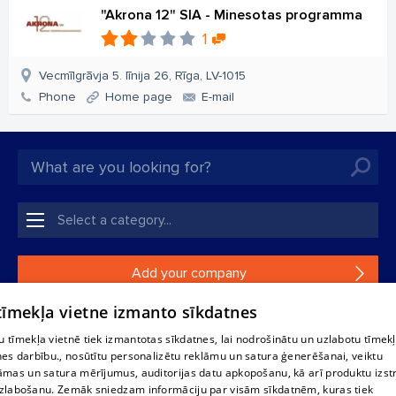
"Akrona 12" SIA - Minesotas programma
1
Vecmīlgrāvja 5. līnija 26, Rīga, LV-1015
Phone
Home page
E-mail
Add your company
 tīmekļa vietne izmanto sīkdatnes
If your company is not in our database, please fill in a
simple form.
 tīmekļa vietnē tiek izmantotas sīkdatnes, lai nodrošinātu un uzlabotu tīmek
nes darbību., nosūtītu personalizētu reklāmu un satura ģenerēšanai, veiktu
āmas un satura mērījumus, auditorijas datu apkopošanu, kā arī produktu izst
Reproduction, or distribution of 1188 database, its parts or the
zlabošanu. Zemāk sniedzam informāciju par visām sīkdatnēm, kuras tiek